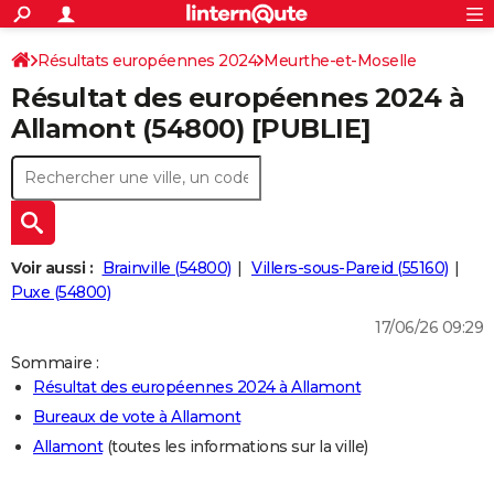
ACTUALITÉS
Connexion
S'inscrire
Résultats européennes 2024
Meurthe-et-Moselle
Rechercher
Société
Education
Villes
Politique
Faits Divers
Monde
+
SPORT
Résultat des européennes 2024 à
Football
Cyclisme
Forum
Coupe du monde 2026
Tennis
Rugby
CULTURE
Allamont (54800) [PUBLIE]
TNT
Cinéma
Musique
Programme TV
Streaming
Sorties cinéma
+
FINANCE
Impôts
Immobilier
Banque
Crédit
Retraite
Epargne
Risques naturels par ville
Assurance
AUTO
Réserver un essai
Berlines
Forum auto
Essais
Citadines
SUV
+
HIGH-TECH
Voir aussi :
Brainville (54800)
Villers-sous-Pareid (55160)
Meilleur smartphone
Ordinateurs
Guide high-tech
Mobiles
Internet
Jeux vidéo
+
Puxe (54800)
BRICOLAGE
17/06/26 09:29
Aménagement intérieur
Cuisine
Jardinage
+
Forum
Extérieur
Salle de bains
Rangement
WEEK-END
Sommaire :
Escapades
Expositions
Week-end nature
Guides de France
Patrimoine
Musées
+
LIFESTYLE
Résultat des européennes 2024 à Allamont
Bureaux de vote à Allamont
Bien-être
Mode
+
Art de vivre
Loisirs
Modes de vie
SANTE
Allamont
(toutes les informations sur la ville)
Guide de la santé
Médicaments
+
Alimentation
Maladies
Sommeil
VOYAGE