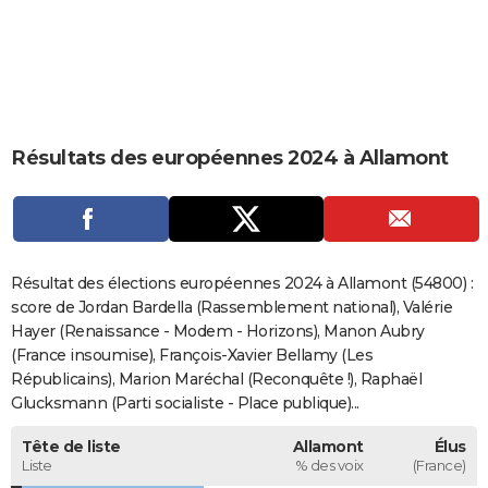
City break
Voyage de noces
Climat
Destinations
Voyage nature
Forum
+
PHOTO
GUIDES D'ACHAT
BONS PLANS
Résultats des européennes 2024 à Allamont
CARTE DE VOEUX
Carte Bonne année
Carte Pâques
Carte de Noël
Carte Saint-Valentin
Carte d'anniversaire
DICTIONNAIRE
Biographies
Expressions
Dictionnaire
Citations
Proverbes
PROGRAMME TV
Résultat des élections européennes 2024 à Allamont (54800) :
COPAINS D'AVANT
score de Jordan Bardella (Rassemblement national), Valérie
Hayer (Renaissance - Modem - Horizons), Manon Aubry
Se connecter
Collèges
Universités
Service militaire
S'inscrire
Lycées
Primaires
Entreprises
Avis de recherche
AVIS DE DÉCÈS
(France insoumise), François-Xavier Bellamy (Les
Républicains), Marion Maréchal (Reconquête !), Raphaël
FORUM
Glucksmann (Parti socialiste - Place publique)...
Lifestyle
Sport
Television
Cinema
Bricolage
Culture
Auto
Voyage
Tête de liste
Allamont
Élus
Liste
% des voix
(France)