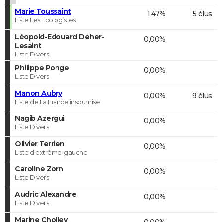
Marie Toussaint
1,47%
5 élus
Liste Les Ecologistes
Léopold-Edouard Deher-
0,00%
Lesaint
Liste Divers
Philippe Ponge
0,00%
Liste Divers
Manon Aubry
0,00%
9 élus
Liste de La France insoumise
Nagib Azergui
0,00%
Liste Divers
Olivier Terrien
0,00%
Liste d'extrême-gauche
Caroline Zorn
0,00%
Liste Divers
Audric Alexandre
0,00%
Liste Divers
Marine Cholley
0,00%