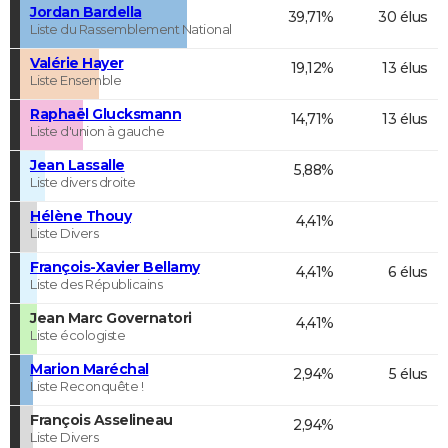
Jordan Bardella
39,71%
30 élus
Liste du Rassemblement National
Valérie Hayer
19,12%
13 élus
Liste Ensemble
Raphaël Glucksmann
14,71%
13 élus
Liste d'union à gauche
Jean Lassalle
5,88%
Liste divers droite
Hélène Thouy
4,41%
Liste Divers
François-Xavier Bellamy
4,41%
6 élus
Liste des Républicains
Jean Marc Governatori
4,41%
Liste écologiste
Marion Maréchal
2,94%
5 élus
Liste Reconquête !
François Asselineau
2,94%
Liste Divers