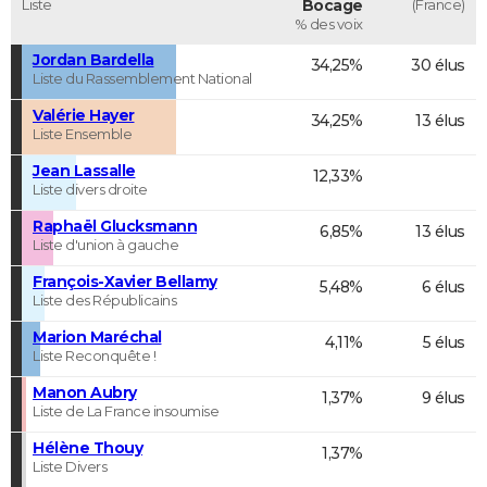
Liste
Bocage
(France)
% des voix
Jordan Bardella
34,25%
30 élus
Liste du Rassemblement National
Valérie Hayer
34,25%
13 élus
Liste Ensemble
Jean Lassalle
12,33%
Liste divers droite
Raphaël Glucksmann
6,85%
13 élus
Liste d'union à gauche
François-Xavier Bellamy
5,48%
6 élus
Liste des Républicains
Marion Maréchal
4,11%
5 élus
Liste Reconquête !
Manon Aubry
1,37%
9 élus
Liste de La France insoumise
Hélène Thouy
1,37%
Liste Divers