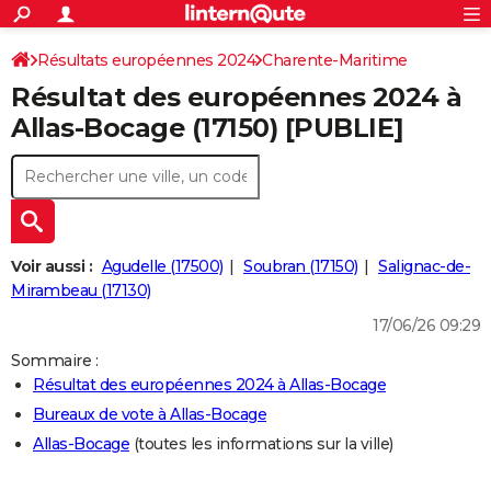
ACTUALITÉS
Connexion
S'inscrire
Résultats européennes 2024
Charente-Maritime
Rechercher
Société
Education
Villes
Politique
Faits Divers
Monde
+
SPORT
Résultat des européennes 2024 à
Football
Cyclisme
Forum
Coupe du monde 2026
Tennis
Rugby
CULTURE
Allas-Bocage (17150) [PUBLIE]
TNT
Cinéma
Musique
Programme TV
Streaming
Sorties cinéma
+
FINANCE
Impôts
Immobilier
Banque
Crédit
Retraite
Epargne
Risques naturels par ville
Assurance
AUTO
Réserver un essai
Berlines
Forum auto
Essais
Citadines
SUV
+
HIGH-TECH
Voir aussi :
Agudelle (17500)
Soubran (17150)
Salignac-de-
Meilleur smartphone
Ordinateurs
Guide high-tech
Mobiles
Internet
Jeux vidéo
+
Mirambeau (17130)
BRICOLAGE
17/06/26 09:29
Aménagement intérieur
Cuisine
Jardinage
+
Forum
Extérieur
Salle de bains
Rangement
WEEK-END
Sommaire :
Escapades
Expositions
Week-end nature
Guides de France
Patrimoine
Musées
+
LIFESTYLE
Résultat des européennes 2024 à Allas-Bocage
Bureaux de vote à Allas-Bocage
Bien-être
Mode
+
Art de vivre
Loisirs
Modes de vie
SANTE
Allas-Bocage
(toutes les informations sur la ville)
Guide de la santé
Médicaments
+
Alimentation
Maladies
Sommeil
VOYAGE