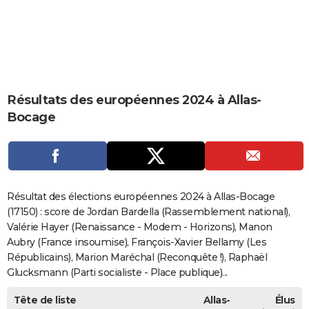
City break
Voyage de noces
Climat
Destinations
Voyage nature
Forum
+
PHOTO
GUIDES D'ACHAT
BONS PLANS
Résultats des européennes 2024 à Allas-
CARTE DE VOEUX
Bocage
Carte Bonne année
Carte Pâques
Carte de Noël
Carte Saint-Valentin
Carte d'anniversaire
DICTIONNAIRE
Biographies
Expressions
Dictionnaire
Citations
Proverbes
PROGRAMME TV
COPAINS D'AVANT
Résultat des élections européennes 2024 à Allas-Bocage
Se connecter
Collèges
Universités
Service militaire
S'inscrire
Lycées
Primaires
Entreprises
Avis de recherche
(17150) : score de Jordan Bardella (Rassemblement national),
AVIS DE DÉCÈS
Valérie Hayer (Renaissance - Modem - Horizons), Manon
FORUM
Aubry (France insoumise), François-Xavier Bellamy (Les
Républicains), Marion Maréchal (Reconquête !), Raphaël
Lifestyle
Sport
Television
Cinema
Bricolage
Culture
Auto
Voyage
Glucksmann (Parti socialiste - Place publique)...
Tête de liste
Allas-
Élus