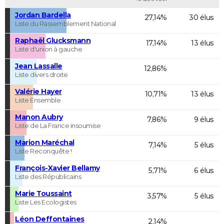
Jordan Bardella
27,14%
30 élus
Liste du Rassemblement National
Raphaël Glucksmann
17,14%
13 élus
Liste d'union à gauche
Jean Lassalle
12,86%
Liste divers droite
Valérie Hayer
10,71%
13 élus
Liste Ensemble
Manon Aubry
7,86%
9 élus
Liste de La France insoumise
Marion Maréchal
7,14%
5 élus
Liste Reconquête !
François-Xavier Bellamy
5,71%
6 élus
Liste des Républicains
Marie Toussaint
3,57%
5 élus
Liste Les Ecologistes
Léon Deffontaines
2,14%