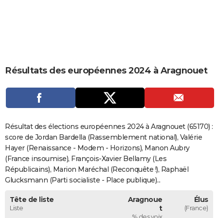
City break
Voyage de noces
Climat
Destinations
Voyage nature
Forum
+
PHOTO
GUIDES D'ACHAT
BONS PLANS
Résultats des européennes 2024 à Aragnouet
CARTE DE VOEUX
Carte Bonne année
Carte Pâques
Carte de Noël
Carte Saint-Valentin
Carte d'anniversaire
DICTIONNAIRE
Biographies
Expressions
Dictionnaire
Citations
Proverbes
PROGRAMME TV
Résultat des élections européennes 2024 à Aragnouet (65170) :
COPAINS D'AVANT
score de Jordan Bardella (Rassemblement national), Valérie
Hayer (Renaissance - Modem - Horizons), Manon Aubry
Se connecter
Collèges
Universités
Service militaire
S'inscrire
Lycées
Primaires
Entreprises
Avis de recherche
AVIS DE DÉCÈS
(France insoumise), François-Xavier Bellamy (Les
Républicains), Marion Maréchal (Reconquête !), Raphaël
FORUM
Glucksmann (Parti socialiste - Place publique)...
Lifestyle
Sport
Television
Cinema
Bricolage
Culture
Auto
Voyage
Tête de liste
Aragnoue
Élus
Liste
t
(France)
% des voix