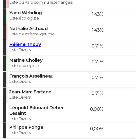
Liste du Parti communiste français
Yann Wehrling
1,43%
Liste écologiste
Nathalie Arthaud
1,43%
Liste d'extrême-gauche
Hélène Thouy
0,71%
Liste Divers
Marine Cholley
0,71%
Liste écologiste
François Asselineau
0,71%
Liste Divers
Jean-Marc Fortané
0,71%
Liste Divers
Léopold-Edouard Deher-
0,00%
Lesaint
Liste Divers
Philippe Ponge
0,00%
Liste Divers