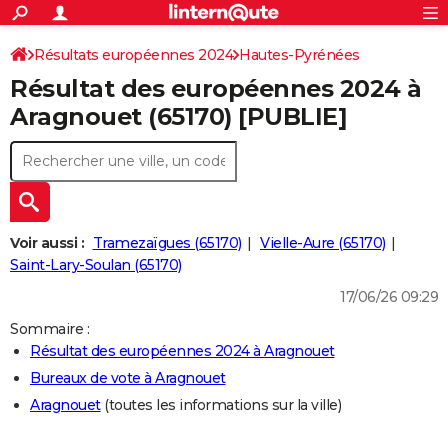
ACTUALITÉS
Connexion
S'inscrire
Résultats européennes 2024
Hautes-Pyrénées
Rechercher
Société
Education
Villes
Politique
Faits Divers
Monde
+
SPORT
Résultat des européennes 2024 à
Football
Cyclisme
Forum
Coupe du monde 2026
Tennis
Rugby
CULTURE
Aragnouet (65170) [PUBLIE]
TNT
Cinéma
Musique
Programme TV
Streaming
Sorties cinéma
+
FINANCE
Impôts
Immobilier
Banque
Crédit
Retraite
Epargne
Risques naturels par ville
Assurance
AUTO
Réserver un essai
Berlines
Forum auto
Essais
Citadines
SUV
+
HIGH-TECH
Voir aussi :
Tramezaïgues (65170)
Vielle-Aure (65170)
Meilleur smartphone
Ordinateurs
Guide high-tech
Mobiles
Internet
Jeux vidéo
+
Saint-Lary-Soulan (65170)
BRICOLAGE
17/06/26 09:29
Aménagement intérieur
Cuisine
Jardinage
+
Forum
Extérieur
Salle de bains
Rangement
WEEK-END
Sommaire :
Escapades
Expositions
Week-end nature
Guides de France
Patrimoine
Musées
+
LIFESTYLE
Résultat des européennes 2024 à Aragnouet
Bureaux de vote à Aragnouet
Bien-être
Mode
+
Art de vivre
Loisirs
Modes de vie
SANTE
Aragnouet
(toutes les informations sur la ville)
Guide de la santé
Médicaments
+
Alimentation
Maladies
Sommeil
VOYAGE