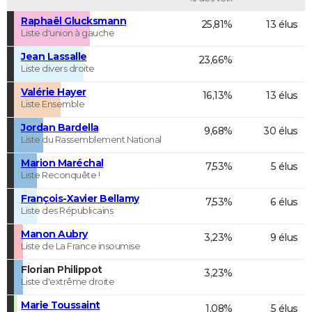
Raphaël Glucksmann
25,81%
13 élus
Liste d'union à gauche
Jean Lassalle
23,66%
Liste divers droite
Valérie Hayer
16,13%
13 élus
Liste Ensemble
Jordan Bardella
9,68%
30 élus
Liste du Rassemblement National
Marion Maréchal
7,53%
5 élus
Liste Reconquête !
François-Xavier Bellamy
7,53%
6 élus
Liste des Républicains
Manon Aubry
3,23%
9 élus
Liste de La France insoumise
Florian Philippot
3,23%
Liste d'extrême droite
Marie Toussaint
1,08%
5 élus