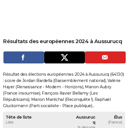
City break
Voyage de noces
Climat
Destinations
Voyage nature
Forum
+
PHOTO
GUIDES D'ACHAT
BONS PLANS
Résultats des européennes 2024 à Aussurucq
CARTE DE VOEUX
Carte Bonne année
Carte Pâques
Carte de Noël
Carte Saint-Valentin
Carte d'anniversaire
DICTIONNAIRE
Biographies
Expressions
Dictionnaire
Citations
Proverbes
PROGRAMME TV
Résultat des élections européennes 2024 à Aussurucq (64130)
COPAINS D'AVANT
: score de Jordan Bardella (Rassemblement national), Valérie
Hayer (Renaissance - Modem - Horizons), Manon Aubry
Se connecter
Collèges
Universités
Service militaire
S'inscrire
Lycées
Primaires
Entreprises
Avis de recherche
AVIS DE DÉCÈS
(France insoumise), François-Xavier Bellamy (Les
Républicains), Marion Maréchal (Reconquête !), Raphaël
FORUM
Glucksmann (Parti socialiste - Place publique)...
Lifestyle
Sport
Television
Cinema
Bricolage
Culture
Auto
Voyage
Tête de liste
Aussuruc
Élus
Liste
q
(France)
% des voix