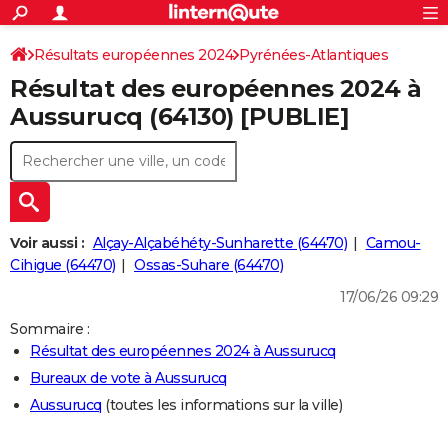
ACTUALITÉS
Connexion
S'inscrire
Résultats européennes 2024
Pyrénées-Atlantiques
Rechercher
Société
Education
Villes
Politique
Faits Divers
Monde
+
SPORT
Résultat des européennes 2024 à
Football
Cyclisme
Forum
Coupe du monde 2026
Tennis
Rugby
CULTURE
Aussurucq (64130) [PUBLIE]
TNT
Cinéma
Musique
Programme TV
Streaming
Sorties cinéma
+
FINANCE
Impôts
Immobilier
Banque
Crédit
Retraite
Epargne
Risques naturels par ville
Assurance
AUTO
Réserver un essai
Berlines
Forum auto
Essais
Citadines
SUV
+
HIGH-TECH
Voir aussi :
Alçay-Alçabéhéty-Sunharette (64470)
Camou-
Meilleur smartphone
Ordinateurs
Guide high-tech
Mobiles
Internet
Jeux vidéo
+
Cihigue (64470)
Ossas-Suhare (64470)
BRICOLAGE
17/06/26 09:29
Aménagement intérieur
Cuisine
Jardinage
+
Forum
Extérieur
Salle de bains
Rangement
WEEK-END
Sommaire :
Escapades
Expositions
Week-end nature
Guides de France
Patrimoine
Musées
+
LIFESTYLE
Résultat des européennes 2024 à Aussurucq
Bureaux de vote à Aussurucq
Bien-être
Mode
+
Art de vivre
Loisirs
Modes de vie
SANTE
Aussurucq
(toutes les informations sur la ville)
Guide de la santé
Médicaments
+
Alimentation
Maladies
Sommeil
VOYAGE