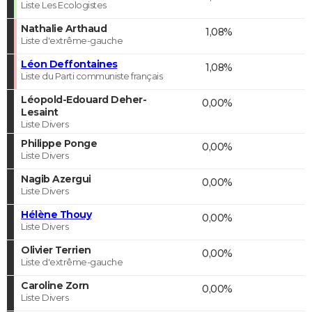
Liste Les Ecologistes
Nathalie Arthaud
1,08%
Liste d'extrême-gauche
Léon Deffontaines
1,08%
Liste du Parti communiste français
Léopold-Edouard Deher-
0,00%
Lesaint
Liste Divers
Philippe Ponge
0,00%
Liste Divers
Nagib Azergui
0,00%
Liste Divers
Hélène Thouy
0,00%
Liste Divers
Olivier Terrien
0,00%
Liste d'extrême-gauche
Caroline Zorn
0,00%
Liste Divers