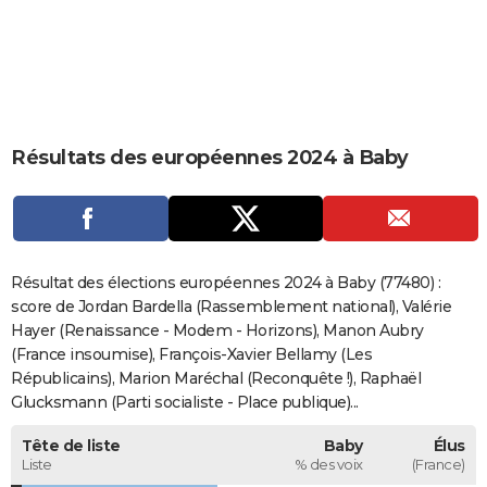
City break
Voyage de noces
Climat
Destinations
Voyage nature
Forum
+
PHOTO
GUIDES D'ACHAT
BONS PLANS
Résultats des européennes 2024 à Baby
CARTE DE VOEUX
Carte Bonne année
Carte Pâques
Carte de Noël
Carte Saint-Valentin
Carte d'anniversaire
DICTIONNAIRE
Biographies
Expressions
Dictionnaire
Citations
Proverbes
PROGRAMME TV
Résultat des élections européennes 2024 à Baby (77480) :
COPAINS D'AVANT
score de Jordan Bardella (Rassemblement national), Valérie
Hayer (Renaissance - Modem - Horizons), Manon Aubry
Se connecter
Collèges
Universités
Service militaire
S'inscrire
Lycées
Primaires
Entreprises
Avis de recherche
AVIS DE DÉCÈS
(France insoumise), François-Xavier Bellamy (Les
Républicains), Marion Maréchal (Reconquête !), Raphaël
FORUM
Glucksmann (Parti socialiste - Place publique)...
Lifestyle
Sport
Television
Cinema
Bricolage
Culture
Auto
Voyage
Tête de liste
Baby
Élus
Liste
% des voix
(France)