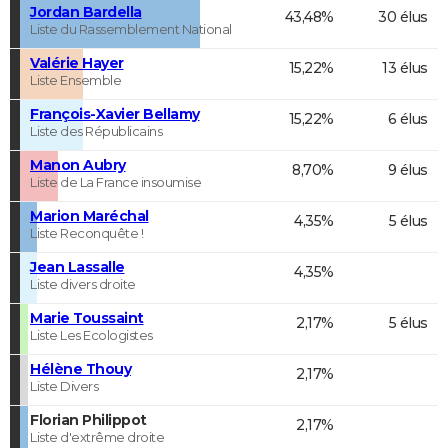
Jordan Bardella
43,48%
30 élus
Liste du Rassemblement National
Valérie Hayer
15,22%
13 élus
Liste Ensemble
François-Xavier Bellamy
15,22%
6 élus
Liste des Républicains
Manon Aubry
8,70%
9 élus
Liste de La France insoumise
Marion Maréchal
4,35%
5 élus
Liste Reconquête !
Jean Lassalle
4,35%
Liste divers droite
Marie Toussaint
2,17%
5 élus
Liste Les Ecologistes
Hélène Thouy
2,17%
Liste Divers
Florian Philippot
2,17%
Liste d'extrême droite