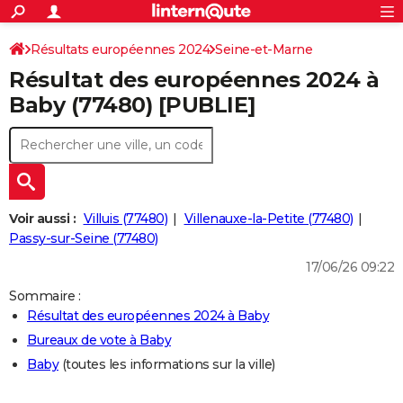
ACTUALITÉS
Connexion
S'inscrire
Résultats européennes 2024
Seine-et-Marne
Rechercher
Société
Education
Villes
Politique
Faits Divers
Monde
+
SPORT
Résultat des européennes 2024 à
Football
Cyclisme
Forum
Coupe du monde 2026
Tennis
Rugby
CULTURE
Baby (77480) [PUBLIE]
TNT
Cinéma
Musique
Programme TV
Streaming
Sorties cinéma
+
FINANCE
Impôts
Immobilier
Banque
Crédit
Retraite
Epargne
Risques naturels par ville
Assurance
AUTO
Réserver un essai
Berlines
Forum auto
Essais
Citadines
SUV
+
HIGH-TECH
Voir aussi :
Villuis (77480)
Villenauxe-la-Petite (77480)
Meilleur smartphone
Ordinateurs
Guide high-tech
Mobiles
Internet
Jeux vidéo
+
Passy-sur-Seine (77480)
BRICOLAGE
17/06/26 09:22
Aménagement intérieur
Cuisine
Jardinage
+
Forum
Extérieur
Salle de bains
Rangement
WEEK-END
Sommaire :
Escapades
Expositions
Week-end nature
Guides de France
Patrimoine
Musées
+
LIFESTYLE
Résultat des européennes 2024 à Baby
Bureaux de vote à Baby
Bien-être
Mode
+
Art de vivre
Loisirs
Modes de vie
SANTE
Baby
(toutes les informations sur la ville)
Guide de la santé
Médicaments
+
Alimentation
Maladies
Sommeil
VOYAGE