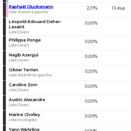
Raphaël Glucksmann
2,17%
13 élus
Liste d'union à gauche
Léopold-Edouard Deher-
0,00%
Lesaint
Liste Divers
Philippe Ponge
0,00%
Liste Divers
Nagib Azergui
0,00%
Liste Divers
Olivier Terrien
0,00%
Liste d'extrême-gauche
Caroline Zorn
0,00%
Liste Divers
Audric Alexandre
0,00%
Liste Divers
Marine Cholley
0,00%
Liste écologiste
Yann Wehrling
0,00%