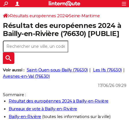
ACTUALITÉS
Connexion
S'inscrire
Résultats européennes 2024
Seine-Maritime
Rechercher
Société
Education
Villes
Politique
Faits Divers
Monde
+
SPORT
Résultat des européennes 2024 à
Football
Cyclisme
Forum
Coupe du monde 2026
Tennis
Rugby
CULTURE
Bailly-en-Rivière (76630) [PUBLIE]
TNT
Cinéma
Musique
Programme TV
Streaming
Sorties cinéma
+
FINANCE
Impôts
Immobilier
Banque
Crédit
Retraite
Epargne
Risques naturels par ville
Assurance
AUTO
Réserver un essai
Berlines
Forum auto
Essais
Citadines
SUV
+
HIGH-TECH
Voir aussi :
Saint-Ouen-sous-Bailly (76630)
Les Ifs (76630)
Meilleur smartphone
Ordinateurs
Guide high-tech
Mobiles
Internet
Jeux vidéo
+
Avesnes-en-Val (76630)
BRICOLAGE
17/06/26 09:29
Aménagement intérieur
Cuisine
Jardinage
+
Forum
Extérieur
Salle de bains
Rangement
WEEK-END
Sommaire :
Escapades
Expositions
Week-end nature
Guides de France
Patrimoine
Musées
+
LIFESTYLE
Résultat des européennes 2024 à Bailly-en-Rivière
Bureaux de vote à Bailly-en-Rivière
Bien-être
Mode
+
Art de vivre
Loisirs
Modes de vie
SANTE
Bailly-en-Rivière
(toutes les informations sur la ville)
Guide de la santé
Médicaments
+
Alimentation
Maladies
Sommeil
VOYAGE