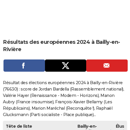
City break
Voyage de noces
Climat
Destinations
Voyage nature
Forum
+
PHOTO
GUIDES D'ACHAT
BONS PLANS
Résultats des européennes 2024 à Bailly-en-
CARTE DE VOEUX
Rivière
Carte Bonne année
Carte Pâques
Carte de Noël
Carte Saint-Valentin
Carte d'anniversaire
DICTIONNAIRE
Biographies
Expressions
Dictionnaire
Citations
Proverbes
PROGRAMME TV
COPAINS D'AVANT
Résultat des élections européennes 2024 à Bailly-en-Rivière
Se connecter
Collèges
Universités
Service militaire
S'inscrire
Lycées
Primaires
Entreprises
Avis de recherche
(76630) : score de Jordan Bardella (Rassemblement national),
AVIS DE DÉCÈS
Valérie Hayer (Renaissance - Modem - Horizons), Manon
FORUM
Aubry (France insoumise), François-Xavier Bellamy (Les
Républicains), Marion Maréchal (Reconquête !), Raphaël
Lifestyle
Sport
Television
Cinema
Bricolage
Culture
Auto
Voyage
Glucksmann (Parti socialiste - Place publique)...
Tête de liste
Bailly-en-
Élus