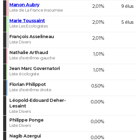
Manon Aubry
2,01%
9 élus
Liste de La France insoumise
Marie Toussaint
2,01%
5 élus
Liste Les Ecologistes
François Asselineau
2,01%
Liste Divers
Nathalie Arthaud
1,01%
Liste d'extrême-gauche
Jean Marc Governatori
1,01%
Liste écologiste
Florian Philippot
0,50%
Liste d'extrême droite
Léopold-Edouard Deher-
0,00%
Lesaint
Liste Divers
Philippe Ponge
0,00%
Liste Divers
Nagib Azergui
0,00%