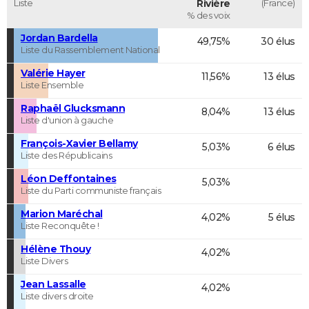
Liste
Rivière
(France)
% des voix
Jordan Bardella
49,75%
30 élus
Liste du Rassemblement National
Valérie Hayer
11,56%
13 élus
Liste Ensemble
Raphaël Glucksmann
8,04%
13 élus
Liste d'union à gauche
François-Xavier Bellamy
5,03%
6 élus
Liste des Républicains
Léon Deffontaines
5,03%
Liste du Parti communiste français
Marion Maréchal
4,02%
5 élus
Liste Reconquête !
Hélène Thouy
4,02%
Liste Divers
Jean Lassalle
4,02%
Liste divers droite