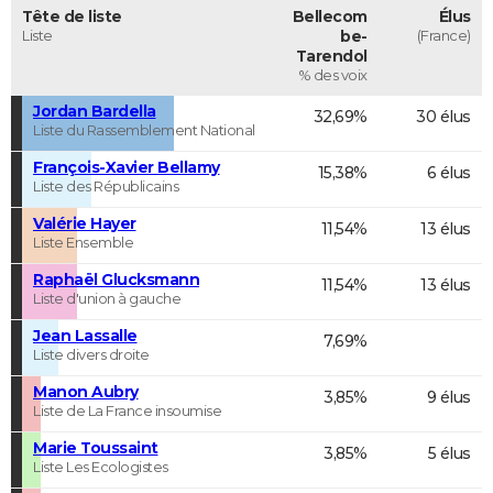
Tête de liste
Bellecom
Élus
Liste
be-
(France)
Tarendol
% des voix
Jordan Bardella
32,69%
30 élus
Liste du Rassemblement National
François-Xavier Bellamy
15,38%
6 élus
Liste des Républicains
Valérie Hayer
11,54%
13 élus
Liste Ensemble
Raphaël Glucksmann
11,54%
13 élus
Liste d'union à gauche
Jean Lassalle
7,69%
Liste divers droite
Manon Aubry
3,85%
9 élus
Liste de La France insoumise
Marie Toussaint
3,85%
5 élus
Liste Les Ecologistes