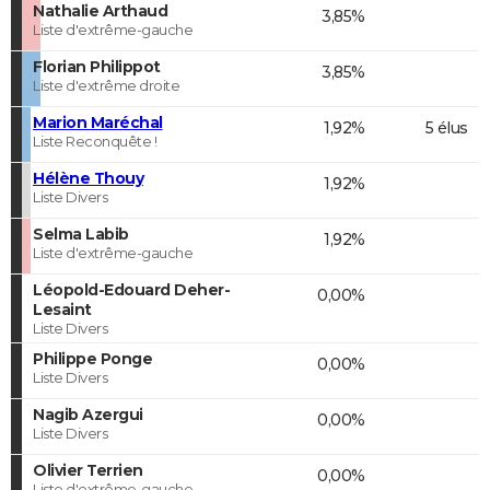
Nathalie Arthaud
3,85%
Liste d'extrême-gauche
Florian Philippot
3,85%
Liste d'extrême droite
Marion Maréchal
1,92%
5 élus
Liste Reconquête !
Hélène Thouy
1,92%
Liste Divers
Selma Labib
1,92%
Liste d'extrême-gauche
Léopold-Edouard Deher-
0,00%
Lesaint
Liste Divers
Philippe Ponge
0,00%
Liste Divers
Nagib Azergui
0,00%
Liste Divers
Olivier Terrien
0,00%
Liste d'extrême-gauche