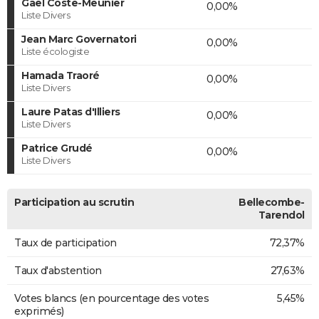
Gaël Coste-Meunier
0,00%
Liste Divers
Jean Marc Governatori
0,00%
Liste écologiste
Hamada Traoré
0,00%
Liste Divers
Laure Patas d'Illiers
0,00%
Liste Divers
Patrice Grudé
0,00%
Liste Divers
Participation au scrutin
Bellecombe-
Tarendol
Taux de participation
72,37%
Taux d'abstention
27,63%
Votes blancs (en pourcentage des votes
5,45%
exprimés)