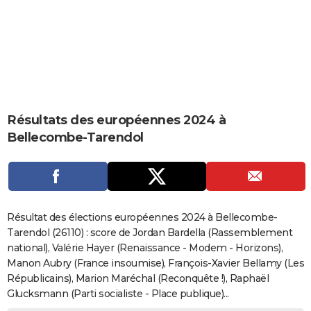
City break
Voyage de noces
Climat
Destinations
Voyage nature
Forum
+
PHOTO
GUIDES D'ACHAT
BONS PLANS
CARTE DE VOEUX
Résultats des européennes 2024 à
Carte Bonne année
Carte Pâques
Carte de Noël
Carte Saint-Valentin
Carte d'anniversaire
DICTIONNAIRE
Bellecombe-Tarendol
Biographies
Expressions
Dictionnaire
Citations
Proverbes
PROGRAMME TV
COPAINS D'AVANT
Se connecter
Collèges
Universités
Service militaire
S'inscrire
Lycées
Primaires
Entreprises
Avis de recherche
AVIS DE DÉCÈS
Résultat des élections européennes 2024 à Bellecombe-
Tarendol (26110) : score de Jordan Bardella (Rassemblement
FORUM
national), Valérie Hayer (Renaissance - Modem - Horizons),
Manon Aubry (France insoumise), François-Xavier Bellamy (Les
Lifestyle
Sport
Television
Cinema
Bricolage
Culture
Auto
Voyage
Républicains), Marion Maréchal (Reconquête !), Raphaël
Glucksmann (Parti socialiste - Place publique)...