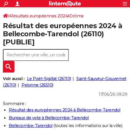
ACTUALITÉS
Connexion
S'inscrire
Résultats européennes 2024
Drôme
Rechercher
Société
Education
Villes
Politique
Faits Divers
Monde
+
SPORT
Résultat des européennes 2024 à
Football
Cyclisme
Forum
Coupe du monde 2026
Tennis
Rugby
CULTURE
Bellecombe-Tarendol (26110)
[PUBLIE]
TNT
Cinéma
Musique
Programme TV
Streaming
Sorties cinéma
+
FINANCE
Impôts
Immobilier
Banque
Crédit
Retraite
Epargne
Risques naturels par ville
Assurance
AUTO
Réserver un essai
Berlines
Forum auto
Essais
Citadines
SUV
+
HIGH-TECH
Meilleur smartphone
Ordinateurs
Guide high-tech
Mobiles
Internet
Jeux vidéo
+
BRICOLAGE
Voir aussi :
Le Poët-Sigillat (26110)
Saint-Sauveur-Gouvernet
(26110)
Pelonne (26510)
Aménagement intérieur
Cuisine
Jardinage
+
Forum
Extérieur
Salle de bains
Rangement
WEEK-END
17/06/26 09:29
Escapades
Expositions
Week-end nature
Guides de France
Patrimoine
Musées
+
LIFESTYLE
Sommaire :
Résultat des européennes 2024 à Bellecombe-Tarendol
Bien-être
Mode
+
Art de vivre
Loisirs
Modes de vie
SANTE
Bureaux de vote à Bellecombe-Tarendol
Guide de la santé
Médicaments
+
Alimentation
Maladies
Sommeil
VOYAGE
Bellecombe-Tarendol
(toutes les informations sur la ville)