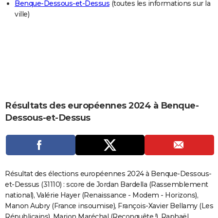
Benque-Dessous-et-Dessus
(toutes les informations sur la
City break
Voyage de noces
Climat
Destinations
Voyage nature
Forum
+
PHOTO
ville)
GUIDES D'ACHAT
BONS PLANS
CARTE DE VOEUX
Carte Bonne année
Carte Pâques
Carte de Noël
Carte Saint-Valentin
Carte d'anniversaire
DICTIONNAIRE
Résultats des européennes 2024 à Benque-
Biographies
Expressions
Dictionnaire
Citations
Proverbes
PROGRAMME TV
Dessous-et-Dessus
COPAINS D'AVANT
Se connecter
Collèges
Universités
Service militaire
S'inscrire
Lycées
Primaires
Entreprises
Avis de recherche
AVIS DE DÉCÈS
FORUM
Résultat des élections européennes 2024 à Benque-Dessous-
et-Dessus (31110) : score de Jordan Bardella (Rassemblement
Lifestyle
Sport
Television
Cinema
Bricolage
Culture
Auto
Voyage
national), Valérie Hayer (Renaissance - Modem - Horizons),
Manon Aubry (France insoumise), François-Xavier Bellamy (Les
Républicains), Marion Maréchal (Reconquête !), Raphaël