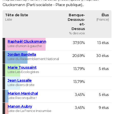
Glucksmann (Parti socialiste - Place publique)...
Tête de liste
Benque-
Élus
Liste
Dessous-
(France)
et-
Dessus
% des voix
Raphaël Glucksmann
37,93%
13 élus
Liste d'union à gauche
Jordan Bardella
20,69%
30 élus
Liste du Rassemblement National
Marie Toussaint
13,79%
5 élus
Liste Les Ecologistes
Jean Lassalle
13,79%
Liste divers droite
Marion Maréchal
3,45%
5 élus
Liste Reconquête !
Manon Aubry
3,45%
9 élus
Liste de La France insoumise