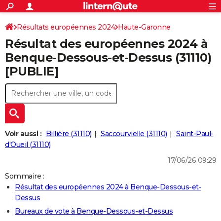
ACTUALITÉS
Connexion
S'inscrire
Résultats européennes 2024
Haute-Garonne
Rechercher
Société
Education
Villes
Politique
Faits Divers
Monde
+
SPORT
Résultat des européennes 2024 à
Football
Cyclisme
Forum
Coupe du monde 2026
Tennis
Rugby
CULTURE
Benque-Dessous-et-Dessus (31110)
[PUBLIE]
TNT
Cinéma
Musique
Programme TV
Streaming
Sorties cinéma
+
FINANCE
Impôts
Immobilier
Banque
Crédit
Retraite
Epargne
Risques naturels par ville
Assurance
AUTO
Réserver un essai
Berlines
Forum auto
Essais
Citadines
SUV
+
HIGH-TECH
Meilleur smartphone
Ordinateurs
Guide high-tech
Mobiles
Internet
Jeux vidéo
+
BRICOLAGE
Voir aussi :
Billière (31110)
Saccourvielle (31110)
Saint-Paul-
d'Oueil (31110)
Aménagement intérieur
Cuisine
Jardinage
+
Forum
Extérieur
Salle de bains
Rangement
WEEK-END
17/06/26 09:29
Escapades
Expositions
Week-end nature
Guides de France
Patrimoine
Musées
+
LIFESTYLE
Sommaire :
Résultat des européennes 2024 à Benque-Dessous-et-
Bien-être
Mode
+
Art de vivre
Loisirs
Modes de vie
SANTE
Dessus
Guide de la santé
Médicaments
+
Alimentation
Maladies
Sommeil
Bureaux de vote à Benque-Dessous-et-Dessus
VOYAGE