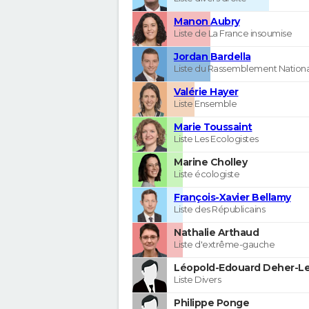
Manon Aubry
Liste de La France insoumise
Jordan Bardella
Liste du Rassemblement Nationa
Valérie Hayer
Liste Ensemble
Marie Toussaint
Liste Les Ecologistes
Marine Cholley
Liste écologiste
François-Xavier Bellamy
Liste des Républicains
Nathalie Arthaud
Liste d'extrême-gauche
Léopold-Edouard Deher-Le
Liste Divers
Philippe Ponge