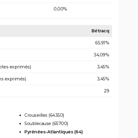
0,00%
Bétracq
65,91%
34,09%
otes exprimés)
3,45%
es exprimés)
3,45%
29
Crouseilles (64350)
Soublecause (65700)
Pyrénées-Atlantiques (64)