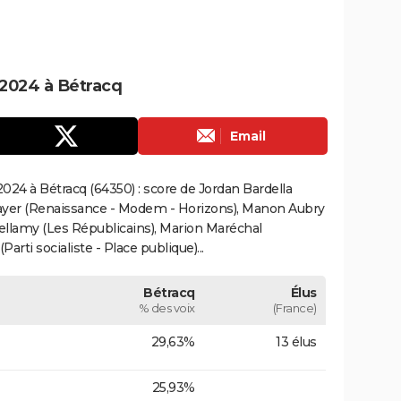
2024 à Bétracq
Email
024 à Bétracq (64350) : score de Jordan Bardella
ayer (Renaissance - Modem - Horizons), Manon Aubry
Bellamy (Les Républicains), Marion Maréchal
rti socialiste - Place publique)...
Bétracq
Élus
% des voix
(France)
29,63%
13 élus
25,93%