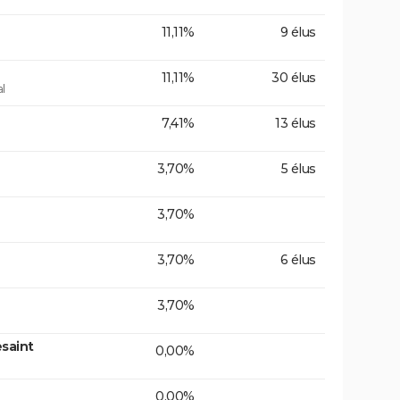
11,11%
9 élus
11,11%
30 élus
l
7,41%
13 élus
3,70%
5 élus
3,70%
3,70%
6 élus
3,70%
saint
0,00%
0,00%