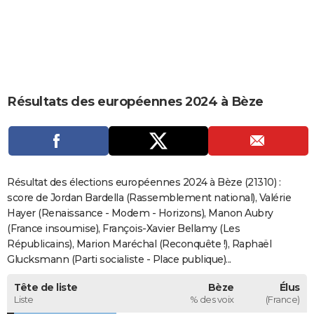
City break
Voyage de noces
Climat
Destinations
Voyage nature
Forum
+
PHOTO
GUIDES D'ACHAT
BONS PLANS
Résultats des européennes 2024 à Bèze
CARTE DE VOEUX
Carte Bonne année
Carte Pâques
Carte de Noël
Carte Saint-Valentin
Carte d'anniversaire
DICTIONNAIRE
Biographies
Expressions
Dictionnaire
Citations
Proverbes
PROGRAMME TV
Résultat des élections européennes 2024 à Bèze (21310) :
COPAINS D'AVANT
score de Jordan Bardella (Rassemblement national), Valérie
Hayer (Renaissance - Modem - Horizons), Manon Aubry
Se connecter
Collèges
Universités
Service militaire
S'inscrire
Lycées
Primaires
Entreprises
Avis de recherche
AVIS DE DÉCÈS
(France insoumise), François-Xavier Bellamy (Les
Républicains), Marion Maréchal (Reconquête !), Raphaël
FORUM
Glucksmann (Parti socialiste - Place publique)...
Lifestyle
Sport
Television
Cinema
Bricolage
Culture
Auto
Voyage
Tête de liste
Bèze
Élus
Liste
% des voix
(France)