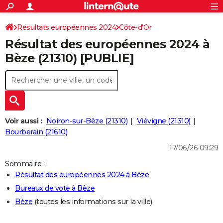
ACTUALITÉS
Connexion
S'inscrire
Résultats européennes 2024
Côte-d'Or
Rechercher
Société
Education
Villes
Politique
Faits Divers
Monde
+
SPORT
Résultat des européennes 2024 à
Football
Cyclisme
Forum
Coupe du monde 2026
Tennis
Rugby
CULTURE
Bèze (21310) [PUBLIE]
TNT
Cinéma
Musique
Programme TV
Streaming
Sorties cinéma
+
FINANCE
Impôts
Immobilier
Banque
Crédit
Retraite
Epargne
Risques naturels par ville
Assurance
AUTO
Réserver un essai
Berlines
Forum auto
Essais
Citadines
SUV
+
HIGH-TECH
Voir aussi :
Noiron-sur-Bèze (21310)
Viévigne (21310)
Meilleur smartphone
Ordinateurs
Guide high-tech
Mobiles
Internet
Jeux vidéo
+
Bourberain (21610)
BRICOLAGE
17/06/26 09:29
Aménagement intérieur
Cuisine
Jardinage
+
Forum
Extérieur
Salle de bains
Rangement
WEEK-END
Sommaire :
Escapades
Expositions
Week-end nature
Guides de France
Patrimoine
Musées
+
LIFESTYLE
Résultat des européennes 2024 à Bèze
Bureaux de vote à Bèze
Bien-être
Mode
+
Art de vivre
Loisirs
Modes de vie
SANTE
Bèze
(toutes les informations sur la ville)
Guide de la santé
Médicaments
+
Alimentation
Maladies
Sommeil
VOYAGE