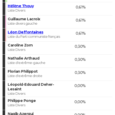
Hélène Thouy
0,61%
Liste Divers
Guillaume Lacroix
0,61%
Liste divers gauche
Léon Deffontaines
0,61%
Liste du Parti communiste français
Caroline Zorn
0,30%
Liste Divers
Nathalie Arthaud
0,30%
Liste d'extrême-gauche
Florian Philippot
0,30%
Liste d'extrême droite
Léopold-Edouard Deher-
0,00%
Lesaint
Liste Divers
Philippe Ponge
0,00%
Liste Divers
Nagib Azergui
0,00%