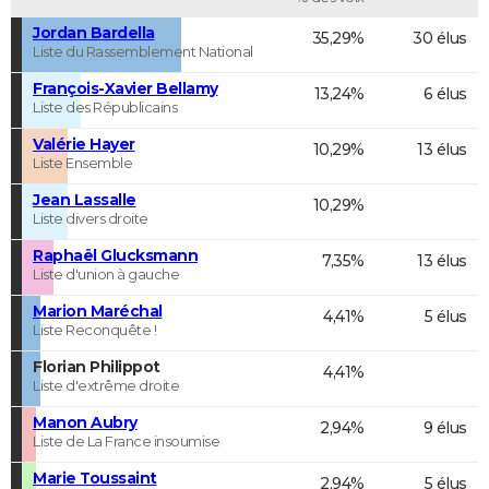
Jordan Bardella
35,29%
30 élus
Liste du Rassemblement National
François-Xavier Bellamy
13,24%
6 élus
Liste des Républicains
Valérie Hayer
10,29%
13 élus
Liste Ensemble
Jean Lassalle
10,29%
Liste divers droite
Raphaël Glucksmann
7,35%
13 élus
Liste d'union à gauche
Marion Maréchal
4,41%
5 élus
Liste Reconquête !
Florian Philippot
4,41%
Liste d'extrême droite
Manon Aubry
2,94%
9 élus
Liste de La France insoumise
Marie Toussaint
2,94%
5 élus