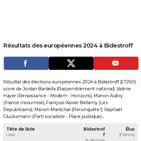
City break
Voyage de noces
Climat
Destinations
Voyage nature
Forum
+
PHOTO
GUIDES D'ACHAT
BONS PLANS
Résultats des européennes 2024 à Bidestroff
CARTE DE VOEUX
Carte Bonne année
Carte Pâques
Carte de Noël
Carte Saint-Valentin
Carte d'anniversaire
DICTIONNAIRE
Biographies
Expressions
Dictionnaire
Citations
Proverbes
PROGRAMME TV
Résultat des élections européennes 2024 à Bidestroff (57260) :
COPAINS D'AVANT
score de Jordan Bardella (Rassemblement national), Valérie
Hayer (Renaissance - Modem - Horizons), Manon Aubry
Se connecter
Collèges
Universités
Service militaire
S'inscrire
Lycées
Primaires
Entreprises
Avis de recherche
AVIS DE DÉCÈS
(France insoumise), François-Xavier Bellamy (Les
Républicains), Marion Maréchal (Reconquête !), Raphaël
FORUM
Glucksmann (Parti socialiste - Place publique)...
Lifestyle
Sport
Television
Cinema
Bricolage
Culture
Auto
Voyage
Tête de liste
Bidestrof
Élus
Liste
f
(France)
% des voix