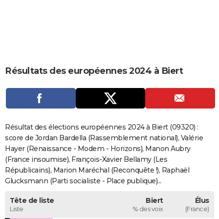
City break
Voyage de noces
Climat
Destinations
Voyage nature
Forum
+
PHOTO
GUIDES D'ACHAT
BONS PLANS
Résultats des européennes 2024 à Biert
CARTE DE VOEUX
Carte Bonne année
Carte Pâques
Carte de Noël
Carte Saint-Valentin
Carte d'anniversaire
DICTIONNAIRE
Biographies
Expressions
Dictionnaire
Citations
Proverbes
PROGRAMME TV
Résultat des élections européennes 2024 à Biert (09320) :
COPAINS D'AVANT
score de Jordan Bardella (Rassemblement national), Valérie
Hayer (Renaissance - Modem - Horizons), Manon Aubry
Se connecter
Collèges
Universités
Service militaire
S'inscrire
Lycées
Primaires
Entreprises
Avis de recherche
AVIS DE DÉCÈS
(France insoumise), François-Xavier Bellamy (Les
Républicains), Marion Maréchal (Reconquête !), Raphaël
FORUM
Glucksmann (Parti socialiste - Place publique)...
Lifestyle
Sport
Television
Cinema
Bricolage
Culture
Auto
Voyage
Tête de liste
Biert
Élus
Liste
% des voix
(France)