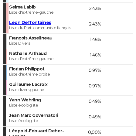
Selma Labib
2,43%
Liste d'extrême-gauche
Léon Deffontaines
2,43%
Liste du Parti communiste français
François Asselineau
1,46%
Liste Divers
Nathalie Arthaud
1,46%
Liste d'extrême-gauche
Florian Philippot
0,97%
Liste d'extrême droite
Guillaume Lacroix
0,97%
Liste divers gauche
Yann Wehrling
0,49%
Liste écologiste
Jean Marc Governatori
0,49%
Liste écologiste
Léopold-Edouard Deher-
0,00%