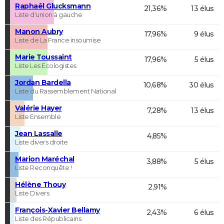
Raphaël Glucksmann
21,36%
13 élus
Liste d'union à gauche
Manon Aubry
17,96%
9 élus
Liste de La France insoumise
Marie Toussaint
17,96%
5 élus
Liste Les Ecologistes
Jordan Bardella
10,68%
30 élus
Liste du Rassemblement National
Valérie Hayer
7,28%
13 élus
Liste Ensemble
Jean Lassalle
4,85%
Liste divers droite
Marion Maréchal
3,88%
5 élus
Liste Reconquête !
Hélène Thouy
2,91%
Liste Divers
François-Xavier Bellamy
2,43%
6 élus
Liste des Républicains