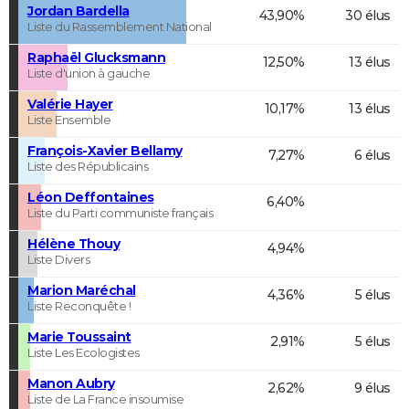
Jordan Bardella
43,90%
30 élus
Liste du Rassemblement National
Raphaël Glucksmann
12,50%
13 élus
Liste d'union à gauche
Valérie Hayer
10,17%
13 élus
Liste Ensemble
François-Xavier Bellamy
7,27%
6 élus
Liste des Républicains
Léon Deffontaines
6,40%
Liste du Parti communiste français
Hélène Thouy
4,94%
Liste Divers
Marion Maréchal
4,36%
5 élus
Liste Reconquête !
Marie Toussaint
2,91%
5 élus
Liste Les Ecologistes
Manon Aubry
2,62%
9 élus
Liste de La France insoumise