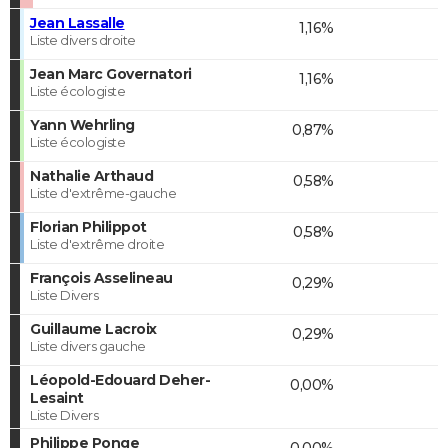
Jean Lassalle
1,16%
Liste divers droite
Jean Marc Governatori
1,16%
Liste écologiste
Yann Wehrling
0,87%
Liste écologiste
Nathalie Arthaud
0,58%
Liste d'extrême-gauche
Florian Philippot
0,58%
Liste d'extrême droite
François Asselineau
0,29%
Liste Divers
Guillaume Lacroix
0,29%
Liste divers gauche
Léopold-Edouard Deher-
0,00%
Lesaint
Liste Divers
Philippe Ponge
0,00%