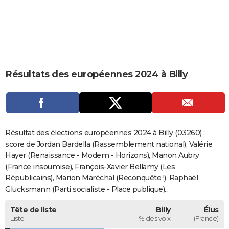
City break
Voyage de noces
Climat
Destinations
Voyage nature
Forum
+
PHOTO
GUIDES D'ACHAT
BONS PLANS
Résultats des européennes 2024 à Billy
CARTE DE VOEUX
Carte Bonne année
Carte Pâques
Carte de Noël
Carte Saint-Valentin
Carte d'anniversaire
DICTIONNAIRE
Biographies
Expressions
Dictionnaire
Citations
Proverbes
PROGRAMME TV
Résultat des élections européennes 2024 à Billy (03260) :
COPAINS D'AVANT
score de Jordan Bardella (Rassemblement national), Valérie
Hayer (Renaissance - Modem - Horizons), Manon Aubry
Se connecter
Collèges
Universités
Service militaire
S'inscrire
Lycées
Primaires
Entreprises
Avis de recherche
AVIS DE DÉCÈS
(France insoumise), François-Xavier Bellamy (Les
Républicains), Marion Maréchal (Reconquête !), Raphaël
FORUM
Glucksmann (Parti socialiste - Place publique)...
Lifestyle
Sport
Television
Cinema
Bricolage
Culture
Auto
Voyage
Tête de liste
Billy
Élus
Liste
% des voix
(France)