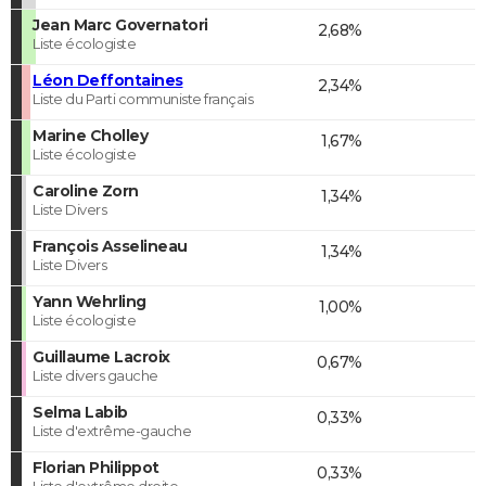
Jean Marc Governatori
2,68%
Liste écologiste
Léon Deffontaines
2,34%
Liste du Parti communiste français
Marine Cholley
1,67%
Liste écologiste
Caroline Zorn
1,34%
Liste Divers
François Asselineau
1,34%
Liste Divers
Yann Wehrling
1,00%
Liste écologiste
Guillaume Lacroix
0,67%
Liste divers gauche
Selma Labib
0,33%
Liste d'extrême-gauche
Florian Philippot
0,33%
Liste d'extrême droite