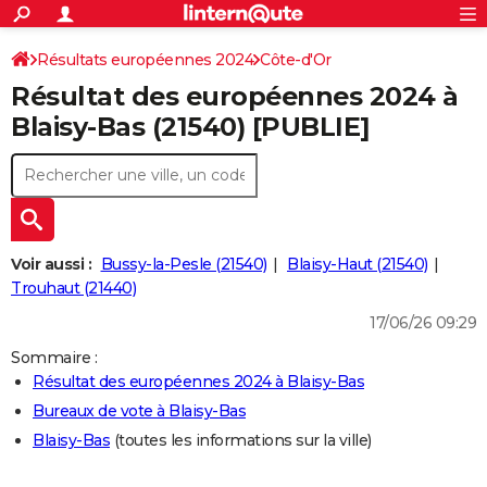
ACTUALITÉS
Connexion
S'inscrire
Résultats européennes 2024
Côte-d'Or
Rechercher
Société
Education
Villes
Politique
Faits Divers
Monde
+
SPORT
Résultat des européennes 2024 à
Football
Cyclisme
Forum
Coupe du monde 2026
Tennis
Rugby
CULTURE
Blaisy-Bas (21540) [PUBLIE]
TNT
Cinéma
Musique
Programme TV
Streaming
Sorties cinéma
+
FINANCE
Impôts
Immobilier
Banque
Crédit
Retraite
Epargne
Risques naturels par ville
Assurance
AUTO
Réserver un essai
Berlines
Forum auto
Essais
Citadines
SUV
+
HIGH-TECH
Voir aussi :
Bussy-la-Pesle (21540)
Blaisy-Haut (21540)
Meilleur smartphone
Ordinateurs
Guide high-tech
Mobiles
Internet
Jeux vidéo
+
Trouhaut (21440)
BRICOLAGE
17/06/26 09:29
Aménagement intérieur
Cuisine
Jardinage
+
Forum
Extérieur
Salle de bains
Rangement
WEEK-END
Sommaire :
Escapades
Expositions
Week-end nature
Guides de France
Patrimoine
Musées
+
LIFESTYLE
Résultat des européennes 2024 à Blaisy-Bas
Bureaux de vote à Blaisy-Bas
Bien-être
Mode
+
Art de vivre
Loisirs
Modes de vie
SANTE
Blaisy-Bas
(toutes les informations sur la ville)
Guide de la santé
Médicaments
+
Alimentation
Maladies
Sommeil
VOYAGE