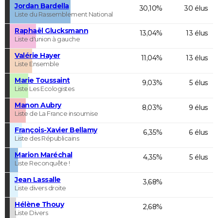
Jordan Bardella
30,10%
30 élus
Liste du Rassemblement National
Raphaël Glucksmann
13,04%
13 élus
Liste d'union à gauche
Valérie Hayer
11,04%
13 élus
Liste Ensemble
Marie Toussaint
9,03%
5 élus
Liste Les Ecologistes
Manon Aubry
8,03%
9 élus
Liste de La France insoumise
François-Xavier Bellamy
6,35%
6 élus
Liste des Républicains
Marion Maréchal
4,35%
5 élus
Liste Reconquête !
Jean Lassalle
3,68%
Liste divers droite
Hélène Thouy
2,68%
Liste Divers