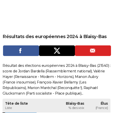
City break
Voyage de noces
Climat
Destinations
Voyage nature
Forum
+
PHOTO
GUIDES D'ACHAT
BONS PLANS
Résultats des européennes 2024 à Blaisy-Bas
CARTE DE VOEUX
Carte Bonne année
Carte Pâques
Carte de Noël
Carte Saint-Valentin
Carte d'anniversaire
DICTIONNAIRE
Biographies
Expressions
Dictionnaire
Citations
Proverbes
PROGRAMME TV
Résultat des élections européennes 2024 à Blaisy-Bas (21540) :
COPAINS D'AVANT
score de Jordan Bardella (Rassemblement national), Valérie
Hayer (Renaissance - Modem - Horizons), Manon Aubry
Se connecter
Collèges
Universités
Service militaire
S'inscrire
Lycées
Primaires
Entreprises
Avis de recherche
AVIS DE DÉCÈS
(France insoumise), François-Xavier Bellamy (Les
Républicains), Marion Maréchal (Reconquête !), Raphaël
FORUM
Glucksmann (Parti socialiste - Place publique)...
Lifestyle
Sport
Television
Cinema
Bricolage
Culture
Auto
Voyage
Tête de liste
Blaisy-Bas
Élus
Liste
% des voix
(France)