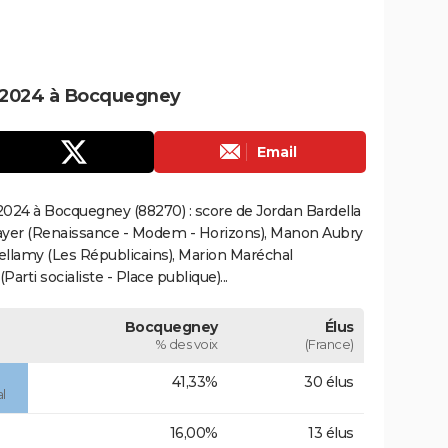
 2024 à Bocquegney
Email
024 à Bocquegney (88270) : score de Jordan Bardella
ayer (Renaissance - Modem - Horizons), Manon Aubry
Bellamy (Les Républicains), Marion Maréchal
rti socialiste - Place publique)...
Bocquegney
Élus
% des voix
(France)
41,33%
30 élus
l
16,00%
13 élus