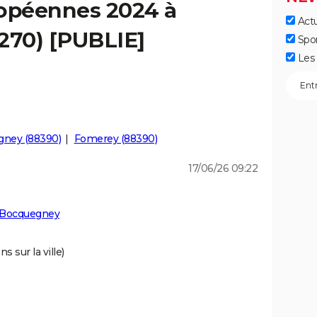
ropéennes 2024 à
Actu
70) [PUBLIE]
Spo
Les 
gney (88390)
Fomerey (88390)
17/06/26 09:22
à Bocquegney
s sur la ville)