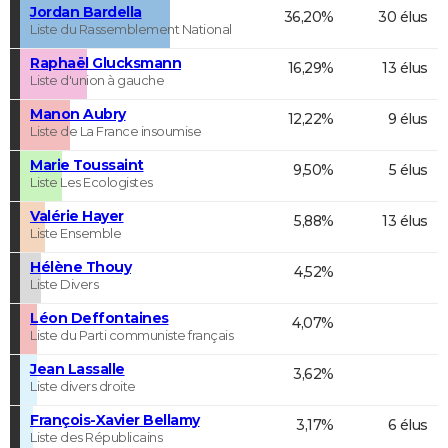
Jordan Bardella
36,20%
30 élus
Liste du Rassemblement National
Raphaël Glucksmann
16,29%
13 élus
Liste d'union à gauche
Manon Aubry
12,22%
9 élus
Liste de La France insoumise
Marie Toussaint
9,50%
5 élus
Liste Les Ecologistes
Valérie Hayer
5,88%
13 élus
Liste Ensemble
Hélène Thouy
4,52%
Liste Divers
Léon Deffontaines
4,07%
Liste du Parti communiste français
Jean Lassalle
3,62%
Liste divers droite
François-Xavier Bellamy
3,17%
6 élus
Liste des Républicains