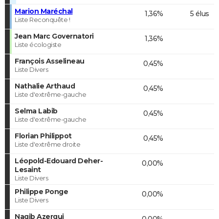
Marion Maréchal
1,36%
5 élus
Liste Reconquête !
Jean Marc Governatori
1,36%
Liste écologiste
François Asselineau
0,45%
Liste Divers
Nathalie Arthaud
0,45%
Liste d'extrême-gauche
Selma Labib
0,45%
Liste d'extrême-gauche
Florian Philippot
0,45%
Liste d'extrême droite
Léopold-Edouard Deher-
0,00%
Lesaint
Liste Divers
Philippe Ponge
0,00%
Liste Divers
Nagib Azergui
0,00%