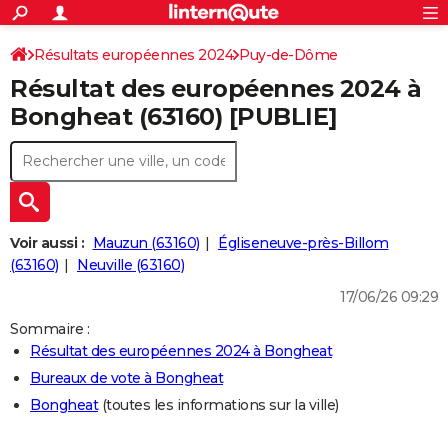
ACTUALITÉS
Connexion
S'inscrire
Résultats européennes 2024
Puy-de-Dôme
Rechercher
Société
Education
Villes
Politique
Faits Divers
Monde
+
SPORT
Résultat des européennes 2024 à
Football
Cyclisme
Forum
Coupe du monde 2026
Tennis
Rugby
CULTURE
Bongheat (63160) [PUBLIE]
TNT
Cinéma
Musique
Programme TV
Streaming
Sorties cinéma
+
FINANCE
Impôts
Immobilier
Banque
Crédit
Retraite
Epargne
Risques naturels par ville
Assurance
AUTO
Réserver un essai
Berlines
Forum auto
Essais
Citadines
SUV
+
HIGH-TECH
Voir aussi :
Mauzun (63160)
Égliseneuve-près-Billom
Meilleur smartphone
Ordinateurs
Guide high-tech
Mobiles
Internet
Jeux vidéo
+
(63160)
Neuville (63160)
BRICOLAGE
17/06/26 09:29
Aménagement intérieur
Cuisine
Jardinage
+
Forum
Extérieur
Salle de bains
Rangement
WEEK-END
Sommaire :
Escapades
Expositions
Week-end nature
Guides de France
Patrimoine
Musées
+
LIFESTYLE
Résultat des européennes 2024 à Bongheat
Bureaux de vote à Bongheat
Bien-être
Mode
+
Art de vivre
Loisirs
Modes de vie
SANTE
Bongheat
(toutes les informations sur la ville)
Guide de la santé
Médicaments
+
Alimentation
Maladies
Sommeil
VOYAGE