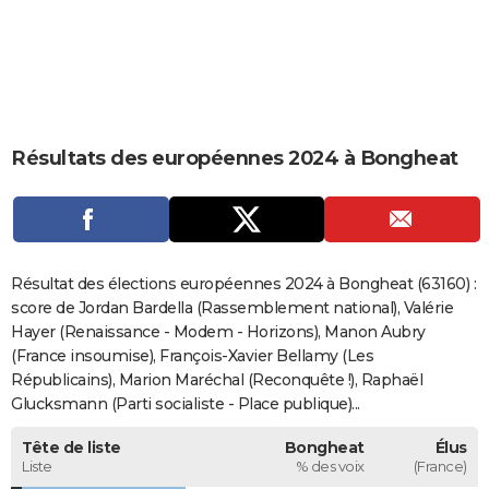
City break
Voyage de noces
Climat
Destinations
Voyage nature
Forum
+
PHOTO
GUIDES D'ACHAT
BONS PLANS
Résultats des européennes 2024 à Bongheat
CARTE DE VOEUX
Carte Bonne année
Carte Pâques
Carte de Noël
Carte Saint-Valentin
Carte d'anniversaire
DICTIONNAIRE
Biographies
Expressions
Dictionnaire
Citations
Proverbes
PROGRAMME TV
Résultat des élections européennes 2024 à Bongheat (63160) :
COPAINS D'AVANT
score de Jordan Bardella (Rassemblement national), Valérie
Hayer (Renaissance - Modem - Horizons), Manon Aubry
Se connecter
Collèges
Universités
Service militaire
S'inscrire
Lycées
Primaires
Entreprises
Avis de recherche
AVIS DE DÉCÈS
(France insoumise), François-Xavier Bellamy (Les
Républicains), Marion Maréchal (Reconquête !), Raphaël
FORUM
Glucksmann (Parti socialiste - Place publique)...
Lifestyle
Sport
Television
Cinema
Bricolage
Culture
Auto
Voyage
Tête de liste
Bongheat
Élus
Liste
% des voix
(France)