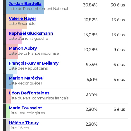
Jordan Bardella
30,84%
30 élus
Liste du Rassemblement National
Valérie Hayer
16,82%
13 élus
Liste Ensemble
Raphaël Glucksmann
13,08%
13 élus
Liste d'union à gauche
Manon Aubry
10,28%
9 élus
Liste de La France insoumise
François-Xavier Bellamy
9,35%
6 élus
Liste des Républicains
Marion Maréchal
5,61%
5 élus
Liste Reconquête !
Léon Deffontaines
3,74%
Liste du Parti communiste français
Marie Toussaint
2,80%
5 élus
Liste Les Ecologistes
Hélène Thouy
2,80%
Liste Divers