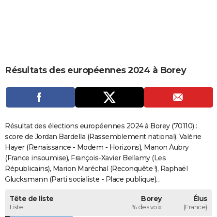
City break
Voyage de noces
Climat
Destinations
Voyage nature
Forum
+
PHOTO
GUIDES D'ACHAT
BONS PLANS
Résultats des européennes 2024 à Borey
CARTE DE VOEUX
Carte Bonne année
Carte Pâques
Carte de Noël
Carte Saint-Valentin
Carte d'anniversaire
DICTIONNAIRE
Biographies
Expressions
Dictionnaire
Citations
Proverbes
PROGRAMME TV
Résultat des élections européennes 2024 à Borey (70110) :
COPAINS D'AVANT
score de Jordan Bardella (Rassemblement national), Valérie
Hayer (Renaissance - Modem - Horizons), Manon Aubry
Se connecter
Collèges
Universités
Service militaire
S'inscrire
Lycées
Primaires
Entreprises
Avis de recherche
AVIS DE DÉCÈS
(France insoumise), François-Xavier Bellamy (Les
Républicains), Marion Maréchal (Reconquête !), Raphaël
FORUM
Glucksmann (Parti socialiste - Place publique)...
Lifestyle
Sport
Television
Cinema
Bricolage
Culture
Auto
Voyage
Tête de liste
Borey
Élus
Liste
% des voix
(France)