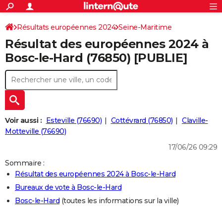
ACTUALITÉS
Connexion
S'inscrire
Résultats européennes 2024
Seine-Maritime
Rechercher
Société
Education
Villes
Politique
Faits Divers
Monde
+
SPORT
Résultat des européennes 2024 à
Football
Cyclisme
Forum
Coupe du monde 2026
Tennis
Rugby
CULTURE
Bosc-le-Hard (76850) [PUBLIE]
TNT
Cinéma
Musique
Programme TV
Streaming
Sorties cinéma
+
FINANCE
Impôts
Immobilier
Banque
Crédit
Retraite
Epargne
Risques naturels par ville
Assurance
AUTO
Réserver un essai
Berlines
Forum auto
Essais
Citadines
SUV
+
HIGH-TECH
Voir aussi :
Esteville (76690)
Cottévrard (76850)
Claville-
Meilleur smartphone
Ordinateurs
Guide high-tech
Mobiles
Internet
Jeux vidéo
+
Motteville (76690)
BRICOLAGE
17/06/26 09:29
Aménagement intérieur
Cuisine
Jardinage
+
Forum
Extérieur
Salle de bains
Rangement
WEEK-END
Sommaire :
Escapades
Expositions
Week-end nature
Guides de France
Patrimoine
Musées
+
LIFESTYLE
Résultat des européennes 2024 à Bosc-le-Hard
Bureaux de vote à Bosc-le-Hard
Bien-être
Mode
+
Art de vivre
Loisirs
Modes de vie
SANTE
Bosc-le-Hard
(toutes les informations sur la ville)
Guide de la santé
Médicaments
+
Alimentation
Maladies
Sommeil
VOYAGE