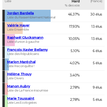
Liste
Hard
(France)
% des voix
Jordan Bardella
46,37%
30 élus
Liste du Rassemblement National
Valérie Hayer
17,93%
13 élus
Liste Ensemble
Raphaël Glucksmann
10,05%
13 élus
Liste d'union à gauche
François-Xavier Bellamy
5,10%
6 élus
Liste des Républicains
Marion Maréchal
4,02%
5 élus
Liste Reconquête !
Hélène Thouy
3,40%
Liste Divers
Manon Aubry
2,78%
9 élus
Liste de La France insoumise
Marie Toussaint
2,78%
5 élus
Liste Les Ecologistes