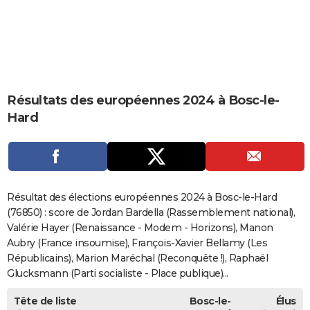
City break
Voyage de noces
Climat
Destinations
Voyage nature
Forum
+
PHOTO
GUIDES D'ACHAT
BONS PLANS
Résultats des européennes 2024 à Bosc-le-
CARTE DE VOEUX
Hard
Carte Bonne année
Carte Pâques
Carte de Noël
Carte Saint-Valentin
Carte d'anniversaire
DICTIONNAIRE
Biographies
Expressions
Dictionnaire
Citations
Proverbes
PROGRAMME TV
COPAINS D'AVANT
Résultat des élections européennes 2024 à Bosc-le-Hard
Se connecter
Collèges
Universités
Service militaire
S'inscrire
Lycées
Primaires
Entreprises
Avis de recherche
(76850) : score de Jordan Bardella (Rassemblement national),
AVIS DE DÉCÈS
Valérie Hayer (Renaissance - Modem - Horizons), Manon
FORUM
Aubry (France insoumise), François-Xavier Bellamy (Les
Républicains), Marion Maréchal (Reconquête !), Raphaël
Lifestyle
Sport
Television
Cinema
Bricolage
Culture
Auto
Voyage
Glucksmann (Parti socialiste - Place publique)...
Tête de liste
Bosc-le-
Élus