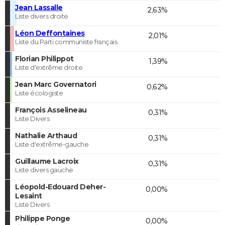
Jean Lassalle
2,63%
Liste divers droite
Léon Deffontaines
2,01%
Liste du Parti communiste français
Florian Philippot
1,39%
Liste d'extrême droite
Jean Marc Governatori
0,62%
Liste écologiste
François Asselineau
0,31%
Liste Divers
Nathalie Arthaud
0,31%
Liste d'extrême-gauche
Guillaume Lacroix
0,31%
Liste divers gauche
Léopold-Edouard Deher-
0,00%
Lesaint
Liste Divers
Philippe Ponge
0,00%