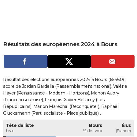
City break
Voyage de noces
Climat
Destinations
Voyage nature
Forum
+
PHOTO
GUIDES D'ACHAT
BONS PLANS
Résultats des européennes 2024 à Bours
CARTE DE VOEUX
Carte Bonne année
Carte Pâques
Carte de Noël
Carte Saint-Valentin
Carte d'anniversaire
DICTIONNAIRE
Biographies
Expressions
Dictionnaire
Citations
Proverbes
PROGRAMME TV
Résultat des élections européennes 2024 à Bours (65460) :
COPAINS D'AVANT
score de Jordan Bardella (Rassemblement national), Valérie
Hayer (Renaissance - Modem - Horizons), Manon Aubry
Se connecter
Collèges
Universités
Service militaire
S'inscrire
Lycées
Primaires
Entreprises
Avis de recherche
AVIS DE DÉCÈS
(France insoumise), François-Xavier Bellamy (Les
Républicains), Marion Maréchal (Reconquête !), Raphaël
FORUM
Glucksmann (Parti socialiste - Place publique)...
Lifestyle
Sport
Television
Cinema
Bricolage
Culture
Auto
Voyage
Tête de liste
Bours
Élus
Liste
% des voix
(France)