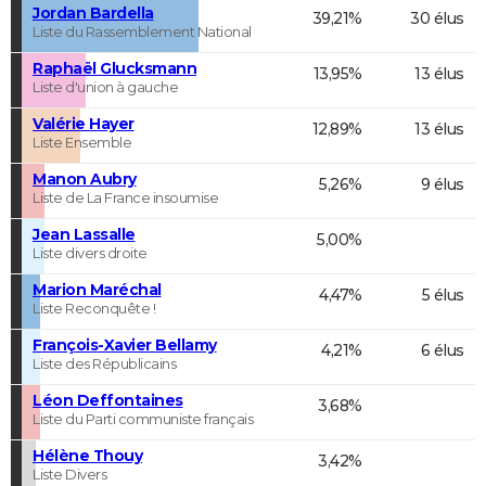
Jordan Bardella
39,21%
30 élus
Liste du Rassemblement National
Raphaël Glucksmann
13,95%
13 élus
Liste d'union à gauche
Valérie Hayer
12,89%
13 élus
Liste Ensemble
Manon Aubry
5,26%
9 élus
Liste de La France insoumise
Jean Lassalle
5,00%
Liste divers droite
Marion Maréchal
4,47%
5 élus
Liste Reconquête !
François-Xavier Bellamy
4,21%
6 élus
Liste des Républicains
Léon Deffontaines
3,68%
Liste du Parti communiste français
Hélène Thouy
3,42%
Liste Divers