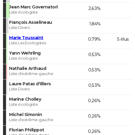
Jean Marc Governatori
2,63%
Liste écologiste
François Asselineau
1,84%
Liste Divers
Marie Toussaint
0,79%
5 élus
Liste Les Ecologistes
Yann Wehrling
0,53%
Liste écologiste
Nathalie Arthaud
0,53%
Liste d'extrême-gauche
Laure Patas d'Illiers
0,53%
Liste Divers
Marine Cholley
0,26%
Liste écologiste
Michel Simonin
0,26%
Liste d'extrême-gauche
Florian Philippot
0,26%
Liste d'extrême droite