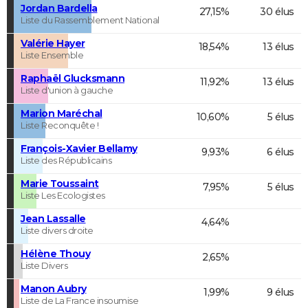
Jordan Bardella
27,15%
30 élus
Liste du Rassemblement National
Valérie Hayer
18,54%
13 élus
Liste Ensemble
Raphaël Glucksmann
11,92%
13 élus
Liste d'union à gauche
Marion Maréchal
10,60%
5 élus
Liste Reconquête !
François-Xavier Bellamy
9,93%
6 élus
Liste des Républicains
Marie Toussaint
7,95%
5 élus
Liste Les Ecologistes
Jean Lassalle
4,64%
Liste divers droite
Hélène Thouy
2,65%
Liste Divers
Manon Aubry
1,99%
9 élus
Liste de La France insoumise