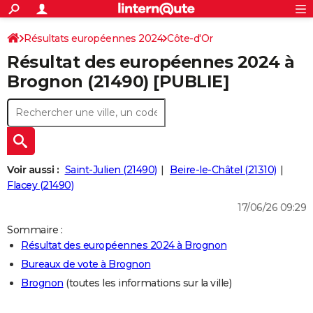
ACTUALITÉS
Connexion
S'inscrire
Résultats européennes 2024
Côte-d'Or
Rechercher
Société
Education
Villes
Politique
Faits Divers
Monde
+
SPORT
Résultat des européennes 2024 à
Football
Cyclisme
Forum
Coupe du monde 2026
Tennis
Rugby
CULTURE
Brognon (21490) [PUBLIE]
TNT
Cinéma
Musique
Programme TV
Streaming
Sorties cinéma
+
FINANCE
Impôts
Immobilier
Banque
Crédit
Retraite
Epargne
Risques naturels par ville
Assurance
AUTO
Réserver un essai
Berlines
Forum auto
Essais
Citadines
SUV
+
HIGH-TECH
Voir aussi :
Saint-Julien (21490)
Beire-le-Châtel (21310)
Meilleur smartphone
Ordinateurs
Guide high-tech
Mobiles
Internet
Jeux vidéo
+
Flacey (21490)
BRICOLAGE
17/06/26 09:29
Aménagement intérieur
Cuisine
Jardinage
+
Forum
Extérieur
Salle de bains
Rangement
WEEK-END
Sommaire :
Escapades
Expositions
Week-end nature
Guides de France
Patrimoine
Musées
+
LIFESTYLE
Résultat des européennes 2024 à Brognon
Bureaux de vote à Brognon
Bien-être
Mode
+
Art de vivre
Loisirs
Modes de vie
SANTE
Brognon
(toutes les informations sur la ville)
Guide de la santé
Médicaments
+
Alimentation
Maladies
Sommeil
VOYAGE