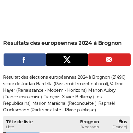
City break
Voyage de noces
Climat
Destinations
Voyage nature
Forum
+
PHOTO
GUIDES D'ACHAT
BONS PLANS
Résultats des européennes 2024 à Brognon
CARTE DE VOEUX
Carte Bonne année
Carte Pâques
Carte de Noël
Carte Saint-Valentin
Carte d'anniversaire
DICTIONNAIRE
Biographies
Expressions
Dictionnaire
Citations
Proverbes
PROGRAMME TV
Résultat des élections européennes 2024 à Brognon (21490) :
COPAINS D'AVANT
score de Jordan Bardella (Rassemblement national), Valérie
Hayer (Renaissance - Modem - Horizons), Manon Aubry
Se connecter
Collèges
Universités
Service militaire
S'inscrire
Lycées
Primaires
Entreprises
Avis de recherche
AVIS DE DÉCÈS
(France insoumise), François-Xavier Bellamy (Les
Républicains), Marion Maréchal (Reconquête !), Raphaël
FORUM
Glucksmann (Parti socialiste - Place publique)...
Lifestyle
Sport
Television
Cinema
Bricolage
Culture
Auto
Voyage
Tête de liste
Brognon
Élus
Liste
% des voix
(France)