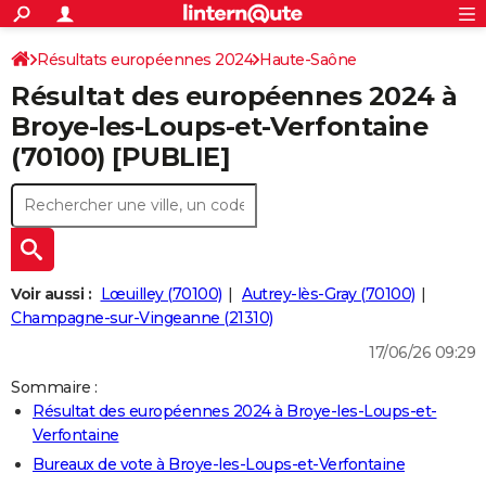
ACTUALITÉS
Connexion
S'inscrire
Résultats européennes 2024
Haute-Saône
Rechercher
Société
Education
Villes
Politique
Faits Divers
Monde
+
SPORT
Résultat des européennes 2024 à
Football
Cyclisme
Forum
Coupe du monde 2026
Tennis
Rugby
CULTURE
Broye-les-Loups-et-Verfontaine
(70100) [PUBLIE]
TNT
Cinéma
Musique
Programme TV
Streaming
Sorties cinéma
+
FINANCE
Impôts
Immobilier
Banque
Crédit
Retraite
Epargne
Risques naturels par ville
Assurance
AUTO
Réserver un essai
Berlines
Forum auto
Essais
Citadines
SUV
+
HIGH-TECH
Meilleur smartphone
Ordinateurs
Guide high-tech
Mobiles
Internet
Jeux vidéo
+
BRICOLAGE
Voir aussi :
Lœuilley (70100)
Autrey-lès-Gray (70100)
Champagne-sur-Vingeanne (21310)
Aménagement intérieur
Cuisine
Jardinage
+
Forum
Extérieur
Salle de bains
Rangement
WEEK-END
17/06/26 09:29
Escapades
Expositions
Week-end nature
Guides de France
Patrimoine
Musées
+
LIFESTYLE
Sommaire :
Résultat des européennes 2024 à Broye-les-Loups-et-
Bien-être
Mode
+
Art de vivre
Loisirs
Modes de vie
SANTE
Verfontaine
Guide de la santé
Médicaments
+
Alimentation
Maladies
Sommeil
Bureaux de vote à Broye-les-Loups-et-Verfontaine
VOYAGE