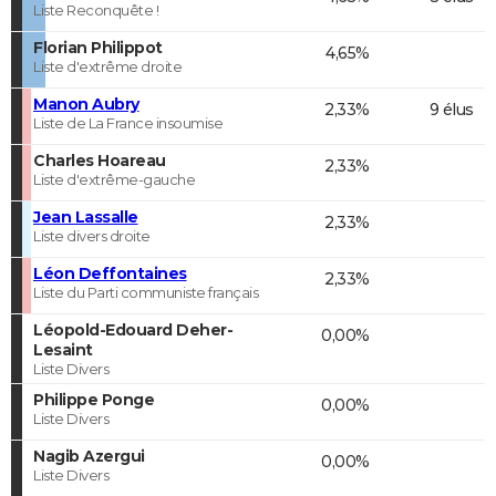
Liste Reconquête !
Florian Philippot
4,65%
Liste d'extrême droite
Manon Aubry
2,33%
9 élus
Liste de La France insoumise
Charles Hoareau
2,33%
Liste d'extrême-gauche
Jean Lassalle
2,33%
Liste divers droite
Léon Deffontaines
2,33%
Liste du Parti communiste français
Léopold-Edouard Deher-
0,00%
Lesaint
Liste Divers
Philippe Ponge
0,00%
Liste Divers
Nagib Azergui
0,00%
Liste Divers