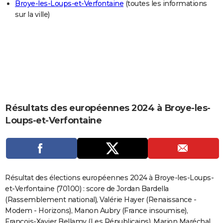
Broye-les-Loups-et-Verfontaine
(toutes les informations
City break
Voyage de noces
Climat
Destinations
Voyage nature
Forum
+
PHOTO
sur la ville)
GUIDES D'ACHAT
BONS PLANS
CARTE DE VOEUX
Carte Bonne année
Carte Pâques
Carte de Noël
Carte Saint-Valentin
Carte d'anniversaire
DICTIONNAIRE
Résultats des européennes 2024 à Broye-les-
Biographies
Expressions
Dictionnaire
Citations
Proverbes
PROGRAMME TV
Loups-et-Verfontaine
COPAINS D'AVANT
Se connecter
Collèges
Universités
Service militaire
S'inscrire
Lycées
Primaires
Entreprises
Avis de recherche
AVIS DE DÉCÈS
FORUM
Résultat des élections européennes 2024 à Broye-les-Loups-
et-Verfontaine (70100) : score de Jordan Bardella
Lifestyle
Sport
Television
Cinema
Bricolage
Culture
Auto
Voyage
(Rassemblement national), Valérie Hayer (Renaissance -
Modem - Horizons), Manon Aubry (France insoumise),
François-Xavier Bellamy (Les Républicains), Marion Maréchal