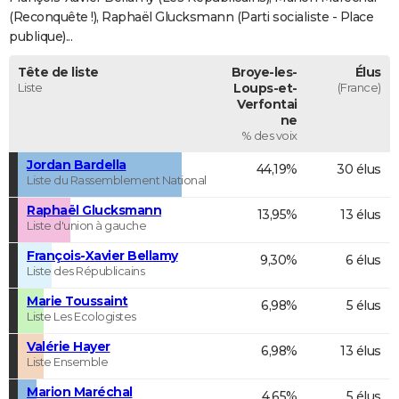
(Reconquête !), Raphaël Glucksmann (Parti socialiste - Place
publique)...
Tête de liste
Broye-les-
Élus
Liste
Loups-et-
(France)
Verfontai
ne
% des voix
Jordan Bardella
44,19%
30 élus
Liste du Rassemblement National
Raphaël Glucksmann
13,95%
13 élus
Liste d'union à gauche
François-Xavier Bellamy
9,30%
6 élus
Liste des Républicains
Marie Toussaint
6,98%
5 élus
Liste Les Ecologistes
Valérie Hayer
6,98%
13 élus
Liste Ensemble
Marion Maréchal
4,65%
5 élus