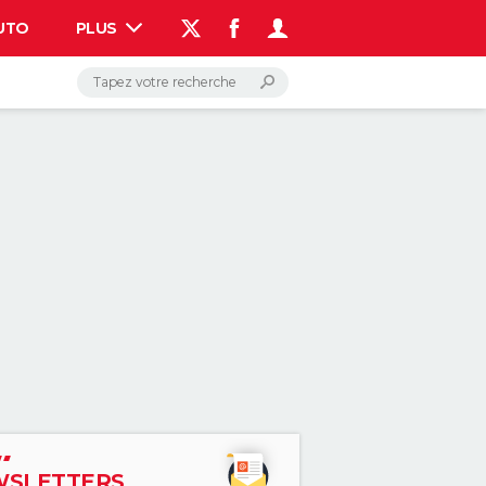
UTO
PLUS
AUTO
HIGH-TECH
BRICOLAGE
WEEK-END
LIFESTYLE
SANTE
VOYAGE
PHOTO
GUIDES D'ACHAT
BONS PLANS
CARTE DE VOEUX
DICTIONNAIRE
PROGRAMME TV
COPAINS D'AVANT
AVIS DE DÉCÈS
FORUM
Connexion
S'inscrire
Rechercher
SLETTERS