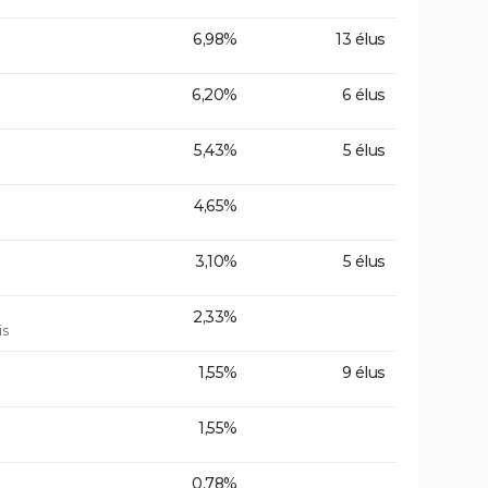
6,98%
13 élus
6,20%
6 élus
5,43%
5 élus
4,65%
3,10%
5 élus
2,33%
is
1,55%
9 élus
1,55%
0,78%