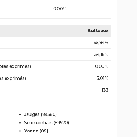
0,00%
Butteaux
65,84%
34,16%
otes exprimés)
0,00%
es exprimés)
3,01%
133
Jaulges (89360)
Soumaintrain (89570)
Yonne (89)