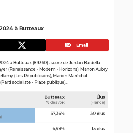
2024 à Butteaux
Email
024 à Butteaux (89360) : score de Jordan Bardella
ayer (Renaissance - Modem - Horizons), Manon Aubry
Bellamy (Les Républicains), Marion Maréchal
rti socialiste - Place publique)...
Butteaux
Élus
% des voix
(France)
57,36%
30 élus
l
6,98%
13 élus