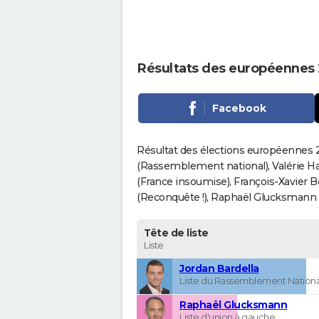
Résultats des européennes
Facebook
Résultat des élections européennes 2
(Rassemblement national), Valérie H
(France insoumise), François-Xavier 
(Reconquête !), Raphaël Glucksmann (Pa
Tête de liste
Liste
Jordan Bardella
Liste du Rassemblement Nationa
Raphaël Glucksmann
Liste d'union à gauche