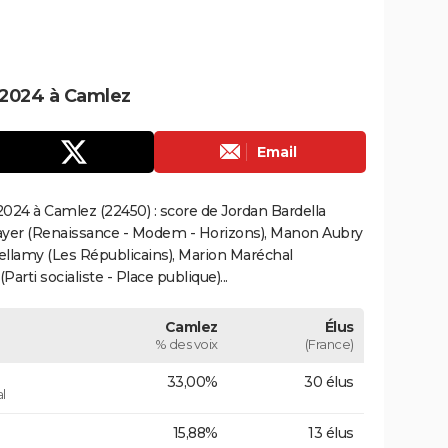
 2024 à Camlez
Email
024 à Camlez (22450) : score de Jordan Bardella
ayer (Renaissance - Modem - Horizons), Manon Aubry
Bellamy (Les Républicains), Marion Maréchal
rti socialiste - Place publique)...
Camlez
Élus
% des voix
(France)
33,00%
30 élus
l
15,88%
13 élus