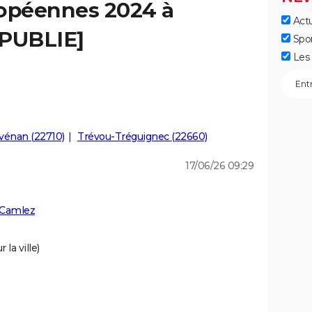
ropéennes 2024 à
Actu
[PUBLIE]
Spo
Les 
vénan (22710)
Trévou-Tréguignec (22660)
17/06/26 09:29
 Camlez
la ville)