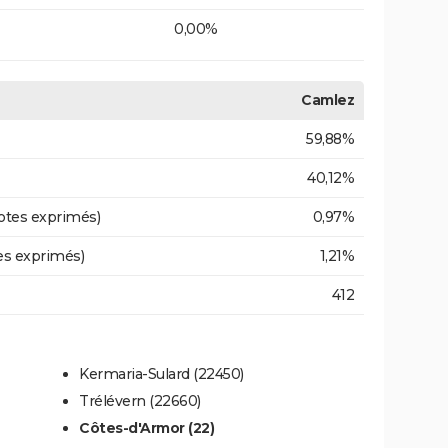
0,00%
Camlez
59,88%
40,12%
otes exprimés)
0,97%
es exprimés)
1,21%
412
Kermaria-Sulard (22450)
Trélévern (22660)
Côtes-d'Armor (22)