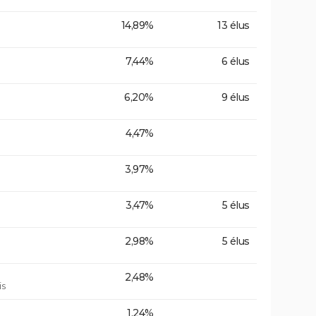
14,89%
13 élus
7,44%
6 élus
6,20%
9 élus
4,47%
3,97%
3,47%
5 élus
2,98%
5 élus
2,48%
is
1,24%