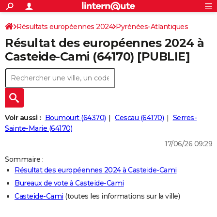
ACTUALITÉS
Connexion
S'inscrire
Résultats européennes 2024
Pyrénées-Atlantiques
Rechercher
Société
Education
Villes
Politique
Faits Divers
Monde
+
SPORT
Résultat des européennes 2024 à
Football
Cyclisme
Forum
Coupe du monde 2026
Tennis
Rugby
CULTURE
Casteide-Cami (64170) [PUBLIE]
TNT
Cinéma
Musique
Programme TV
Streaming
Sorties cinéma
+
FINANCE
Impôts
Immobilier
Banque
Crédit
Retraite
Epargne
Risques naturels par ville
Assurance
AUTO
Réserver un essai
Berlines
Forum auto
Essais
Citadines
SUV
+
HIGH-TECH
Voir aussi :
Boumourt (64370)
Cescau (64170)
Serres-
Meilleur smartphone
Ordinateurs
Guide high-tech
Mobiles
Internet
Jeux vidéo
+
Sainte-Marie (64170)
BRICOLAGE
17/06/26 09:29
Aménagement intérieur
Cuisine
Jardinage
+
Forum
Extérieur
Salle de bains
Rangement
WEEK-END
Sommaire :
Escapades
Expositions
Week-end nature
Guides de France
Patrimoine
Musées
+
LIFESTYLE
Résultat des européennes 2024 à Casteide-Cami
Bureaux de vote à Casteide-Cami
Bien-être
Mode
+
Art de vivre
Loisirs
Modes de vie
SANTE
Casteide-Cami
(toutes les informations sur la ville)
Guide de la santé
Médicaments
+
Alimentation
Maladies
Sommeil
VOYAGE