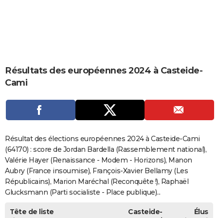
City break
Voyage de noces
Climat
Destinations
Voyage nature
Forum
+
PHOTO
GUIDES D'ACHAT
BONS PLANS
Résultats des européennes 2024 à Casteide-
CARTE DE VOEUX
Cami
Carte Bonne année
Carte Pâques
Carte de Noël
Carte Saint-Valentin
Carte d'anniversaire
DICTIONNAIRE
Biographies
Expressions
Dictionnaire
Citations
Proverbes
PROGRAMME TV
COPAINS D'AVANT
Résultat des élections européennes 2024 à Casteide-Cami
Se connecter
Collèges
Universités
Service militaire
S'inscrire
Lycées
Primaires
Entreprises
Avis de recherche
(64170) : score de Jordan Bardella (Rassemblement national),
AVIS DE DÉCÈS
Valérie Hayer (Renaissance - Modem - Horizons), Manon
FORUM
Aubry (France insoumise), François-Xavier Bellamy (Les
Républicains), Marion Maréchal (Reconquête !), Raphaël
Lifestyle
Sport
Television
Cinema
Bricolage
Culture
Auto
Voyage
Glucksmann (Parti socialiste - Place publique)...
Tête de liste
Casteide-
Élus