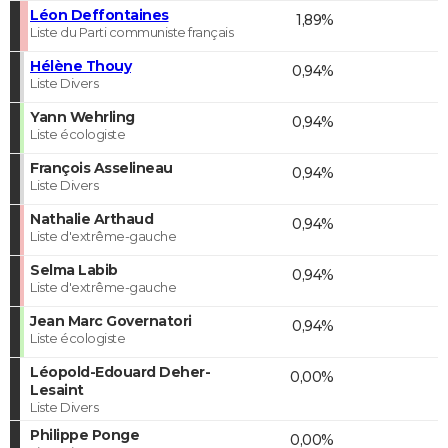
Léon Deffontaines
1,89%
Liste du Parti communiste français
Hélène Thouy
0,94%
Liste Divers
Yann Wehrling
0,94%
Liste écologiste
François Asselineau
0,94%
Liste Divers
Nathalie Arthaud
0,94%
Liste d'extrême-gauche
Selma Labib
0,94%
Liste d'extrême-gauche
Jean Marc Governatori
0,94%
Liste écologiste
Léopold-Edouard Deher-
0,00%
Lesaint
Liste Divers
Philippe Ponge
0,00%