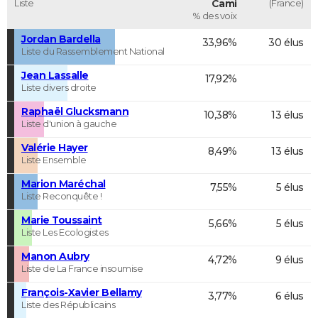
Liste
Cami
(France)
% des voix
Jordan Bardella
33,96%
30 élus
Liste du Rassemblement National
Jean Lassalle
17,92%
Liste divers droite
Raphaël Glucksmann
10,38%
13 élus
Liste d'union à gauche
Valérie Hayer
8,49%
13 élus
Liste Ensemble
Marion Maréchal
7,55%
5 élus
Liste Reconquête !
Marie Toussaint
5,66%
5 élus
Liste Les Ecologistes
Manon Aubry
4,72%
9 élus
Liste de La France insoumise
François-Xavier Bellamy
3,77%
6 élus
Liste des Républicains