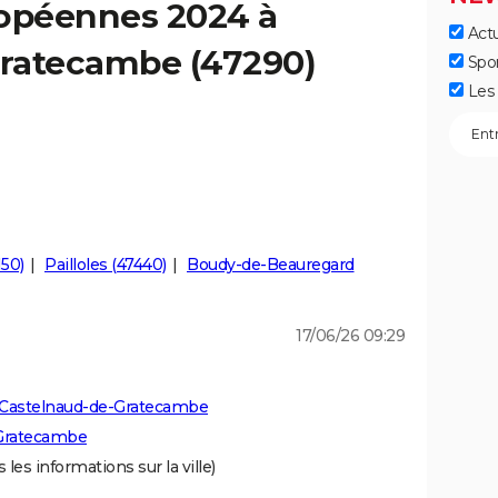
ropéennes 2024 à
Actu
ratecambe (47290)
Spo
Les 
150)
Pailloles (47440)
Boudy-de-Beauregard
17/06/26 09:29
 Castelnaud-de-Gratecambe
-Gratecambe
 les informations sur la ville)