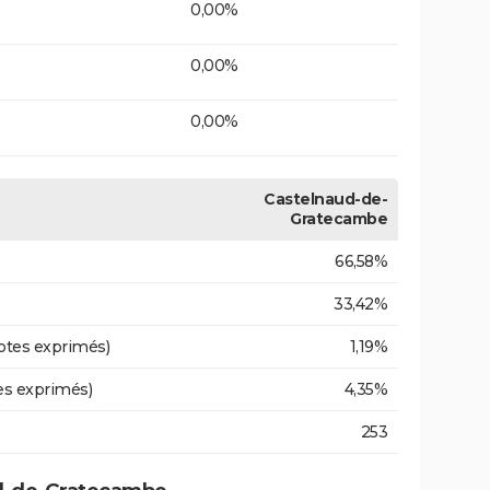
0,00%
0,00%
0,00%
Castelnaud-de-
Gratecambe
66,58%
33,42%
otes exprimés)
1,19%
es exprimés)
4,35%
253