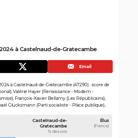
 2024 à Castelnaud-de-Gratecambe
Email
2024 à Castelnaud-de-Gratecambe (47290) : score de
onal), Valérie Hayer (Renaissance - Modem -
mise), François-Xavier Bellamy (Les Républicains),
ël Glucksmann (Parti socialiste - Place publique)...
Castelnaud-de-
Élus
Gratecambe
(France)
% des voix