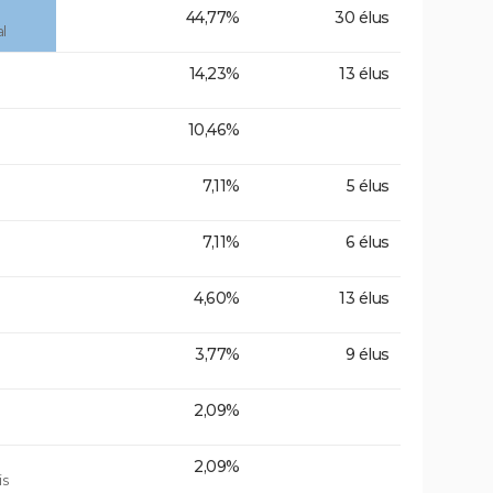
44,77%
30 élus
l
14,23%
13 élus
10,46%
7,11%
5 élus
7,11%
6 élus
4,60%
13 élus
3,77%
9 élus
2,09%
2,09%
is