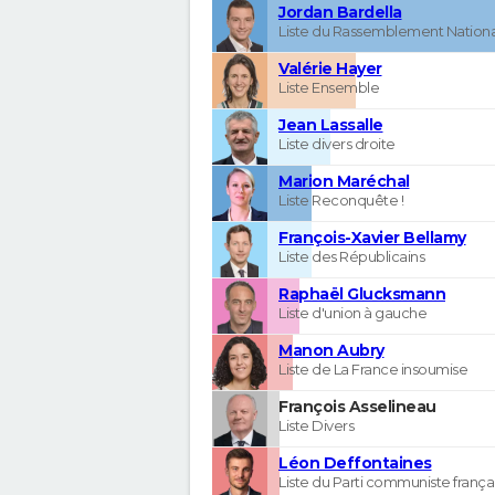
Jordan Bardella
Liste du Rassemblement Nationa
Valérie Hayer
Liste Ensemble
Jean Lassalle
Liste divers droite
Marion Maréchal
Liste Reconquête !
François-Xavier Bellamy
Liste des Républicains
Raphaël Glucksmann
Liste d'union à gauche
Manon Aubry
Liste de La France insoumise
François Asselineau
Liste Divers
Léon Deffontaines
Liste du Parti communiste frança