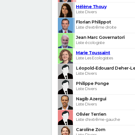
Hélène Thouy
Liste Divers
Florian Philippot
Liste d'extrême droite
Jean Marc Governatori
Liste écologiste
Marie Toussaint
Liste Les Ecologistes
Léopold-Edouard Deher-Le
Liste Divers
Philippe Ponge
Liste Divers
Nagib Azergui
Liste Divers
Olivier Terrien
Liste d'extrême-gauche
Caroline Zorn
Liste Divers