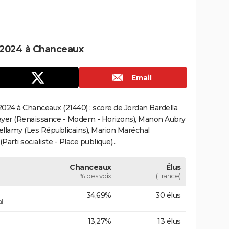
 2024 à Chanceaux
Email
024 à Chanceaux (21440) : score de Jordan Bardella
ayer (Renaissance - Modem - Horizons), Manon Aubry
Bellamy (Les Républicains), Marion Maréchal
rti socialiste - Place publique)...
Chanceaux
Élus
% des voix
(France)
34,69%
30 élus
l
13,27%
13 élus