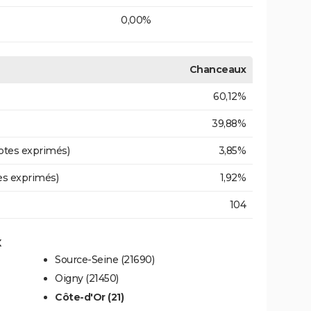
0,00%
Chanceaux
60,12%
39,88%
otes exprimés)
3,85%
es exprimés)
1,92%
104
x
Source-Seine (21690)
Oigny (21450)
Côte-d'Or (21)