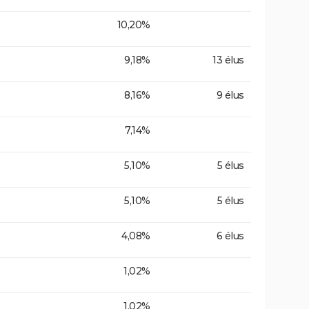
10,20%
9,18%
13 élus
8,16%
9 élus
7,14%
5,10%
5 élus
5,10%
5 élus
4,08%
6 élus
1,02%
1,02%