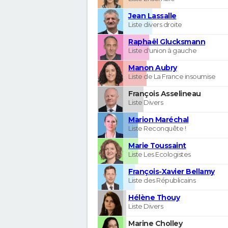
Jean Lassalle
Liste divers droite
Raphaël Glucksmann
Liste d'union à gauche
Manon Aubry
Liste de La France insoumise
François Asselineau
Liste Divers
Marion Maréchal
Liste Reconquête !
Marie Toussaint
Liste Les Ecologistes
François-Xavier Bellamy
Liste des Républicains
Hélène Thouy
Liste Divers
Marine Cholley