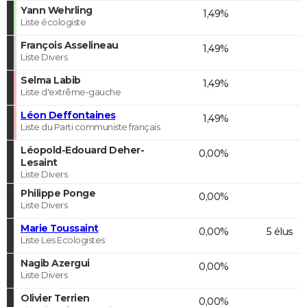
Yann Wehrling
1,49%
Liste écologiste
François Asselineau
1,49%
Liste Divers
Selma Labib
1,49%
Liste d'extrême-gauche
Léon Deffontaines
1,49%
Liste du Parti communiste français
Léopold-Edouard Deher-
0,00%
Lesaint
Liste Divers
Philippe Ponge
0,00%
Liste Divers
Marie Toussaint
0,00%
5 élus
Liste Les Ecologistes
Nagib Azergui
0,00%
Liste Divers
Olivier Terrien
0,00%