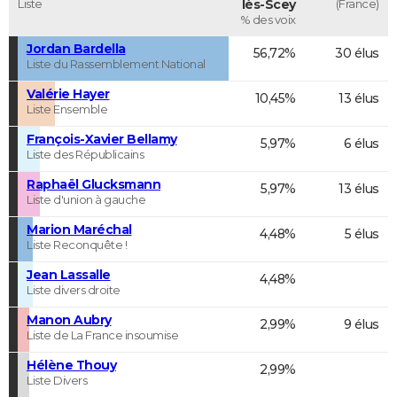
Liste
lès-Scey
(France)
% des voix
Jordan Bardella
56,72%
30 élus
Liste du Rassemblement National
Valérie Hayer
10,45%
13 élus
Liste Ensemble
François-Xavier Bellamy
5,97%
6 élus
Liste des Républicains
Raphaël Glucksmann
5,97%
13 élus
Liste d'union à gauche
Marion Maréchal
4,48%
5 élus
Liste Reconquête !
Jean Lassalle
4,48%
Liste divers droite
Manon Aubry
2,99%
9 élus
Liste de La France insoumise
Hélène Thouy
2,99%
Liste Divers