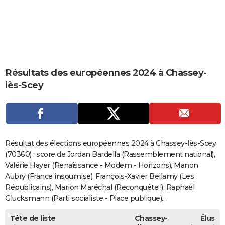
City break
Voyage de noces
Climat
Destinations
Voyage nature
Forum
+
PHOTO
GUIDES D'ACHAT
BONS PLANS
Résultats des européennes 2024 à Chassey-
CARTE DE VOEUX
lès-Scey
Carte Bonne année
Carte Pâques
Carte de Noël
Carte Saint-Valentin
Carte d'anniversaire
DICTIONNAIRE
Biographies
Expressions
Dictionnaire
Citations
Proverbes
PROGRAMME TV
COPAINS D'AVANT
Résultat des élections européennes 2024 à Chassey-lès-Scey
Se connecter
Collèges
Universités
Service militaire
S'inscrire
Lycées
Primaires
Entreprises
Avis de recherche
(70360) : score de Jordan Bardella (Rassemblement national),
AVIS DE DÉCÈS
Valérie Hayer (Renaissance - Modem - Horizons), Manon
FORUM
Aubry (France insoumise), François-Xavier Bellamy (Les
Républicains), Marion Maréchal (Reconquête !), Raphaël
Lifestyle
Sport
Television
Cinema
Bricolage
Culture
Auto
Voyage
Glucksmann (Parti socialiste - Place publique)...
Tête de liste
Chassey-
Élus