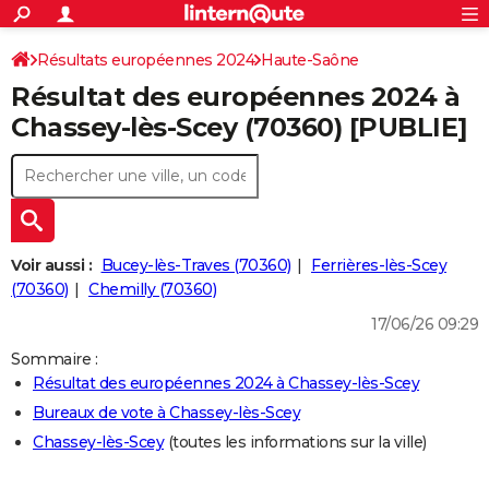
ACTUALITÉS
Connexion
S'inscrire
Résultats européennes 2024
Haute-Saône
Rechercher
Société
Education
Villes
Politique
Faits Divers
Monde
+
SPORT
Résultat des européennes 2024 à
Football
Cyclisme
Forum
Coupe du monde 2026
Tennis
Rugby
CULTURE
Chassey-lès-Scey (70360) [PUBLIE]
TNT
Cinéma
Musique
Programme TV
Streaming
Sorties cinéma
+
FINANCE
Impôts
Immobilier
Banque
Crédit
Retraite
Epargne
Risques naturels par ville
Assurance
AUTO
Réserver un essai
Berlines
Forum auto
Essais
Citadines
SUV
+
HIGH-TECH
Voir aussi :
Bucey-lès-Traves (70360)
Ferrières-lès-Scey
Meilleur smartphone
Ordinateurs
Guide high-tech
Mobiles
Internet
Jeux vidéo
+
(70360)
Chemilly (70360)
BRICOLAGE
17/06/26 09:29
Aménagement intérieur
Cuisine
Jardinage
+
Forum
Extérieur
Salle de bains
Rangement
WEEK-END
Sommaire :
Escapades
Expositions
Week-end nature
Guides de France
Patrimoine
Musées
+
LIFESTYLE
Résultat des européennes 2024 à Chassey-lès-Scey
Bureaux de vote à Chassey-lès-Scey
Bien-être
Mode
+
Art de vivre
Loisirs
Modes de vie
SANTE
Chassey-lès-Scey
(toutes les informations sur la ville)
Guide de la santé
Médicaments
+
Alimentation
Maladies
Sommeil
VOYAGE