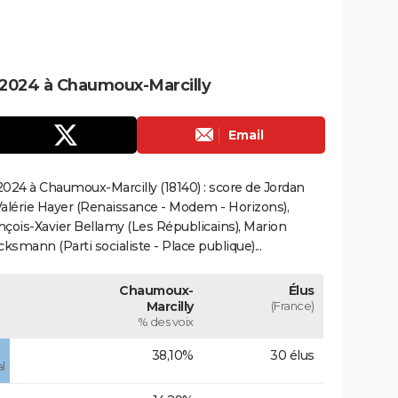
 2024 à Chaumoux-Marcilly
Email
024 à Chaumoux-Marcilly (18140) : score de Jordan
alérie Hayer (Renaissance - Modem - Horizons),
çois-Xavier Bellamy (Les Républicains), Marion
smann (Parti socialiste - Place publique)...
Chaumoux-
Élus
Marcilly
(France)
% des voix
38,10%
30 élus
l