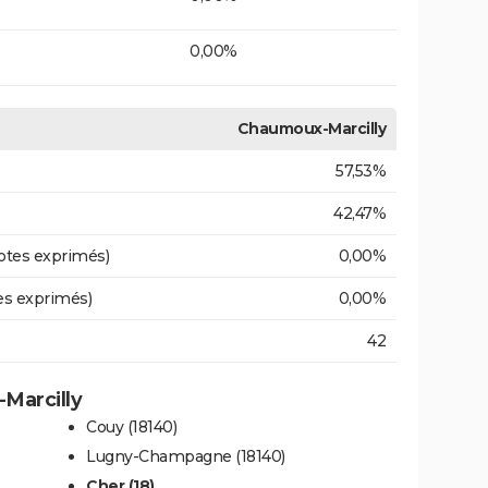
0,00%
Chaumoux-Marcilly
57,53%
42,47%
otes exprimés)
0,00%
es exprimés)
0,00%
42
-Marcilly
Couy (18140)
Lugny-Champagne (18140)
Cher (18)