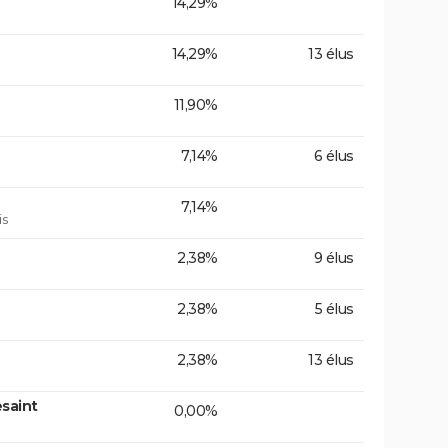
14,29%
14,29%
13 élus
11,90%
7,14%
6 élus
7,14%
is
2,38%
9 élus
2,38%
5 élus
2,38%
13 élus
saint
0,00%