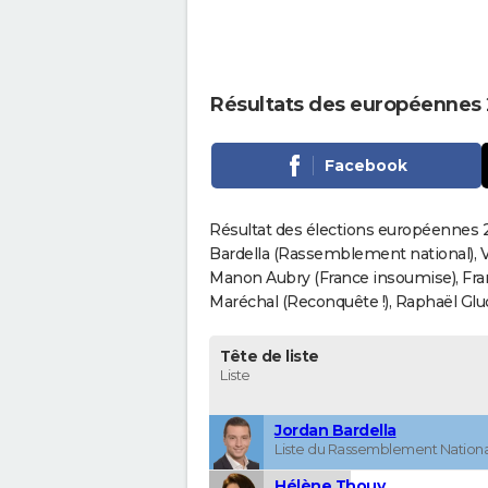
Résultats des européennes
Facebook
Résultat des élections européennes 2
Bardella (Rassemblement national), V
Manon Aubry (France insoumise), Fran
Maréchal (Reconquête !), Raphaël Gluck
Tête de liste
Liste
Jordan Bardella
Liste du Rassemblement Nationa
Hélène Thouy