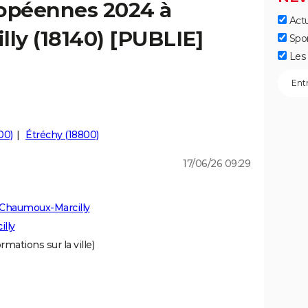
ropéennes 2024 à
Actu
ly (18140) [PUBLIE]
Spo
Les 
00)
Étréchy (18800)
17/06/26 09:29
 Chaumoux-Marcilly
lly
rmations sur la ville)