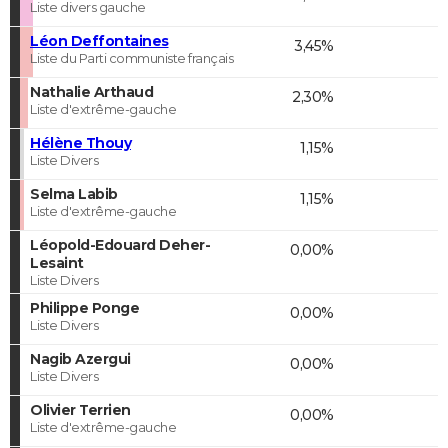
Liste divers gauche
Léon Deffontaines
3,45%
Liste du Parti communiste français
Nathalie Arthaud
2,30%
Liste d'extrême-gauche
Hélène Thouy
1,15%
Liste Divers
Selma Labib
1,15%
Liste d'extrême-gauche
Léopold-Edouard Deher-
0,00%
Lesaint
Liste Divers
Philippe Ponge
0,00%
Liste Divers
Nagib Azergui
0,00%
Liste Divers
Olivier Terrien
0,00%
Liste d'extrême-gauche