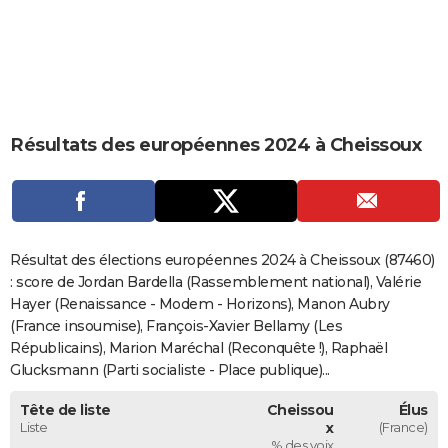
City break
Voyage de noces
Climat
Destinations
Voyage nature
Forum
+
PHOTO
GUIDES D'ACHAT
BONS PLANS
Résultats des européennes 2024 à Cheissoux
CARTE DE VOEUX
Carte Bonne année
Carte Pâques
Carte de Noël
Carte Saint-Valentin
Carte d'anniversaire
DICTIONNAIRE
Biographies
Expressions
Dictionnaire
Citations
Proverbes
PROGRAMME TV
Résultat des élections européennes 2024 à Cheissoux (87460)
COPAINS D'AVANT
: score de Jordan Bardella (Rassemblement national), Valérie
Hayer (Renaissance - Modem - Horizons), Manon Aubry
Se connecter
Collèges
Universités
Service militaire
S'inscrire
Lycées
Primaires
Entreprises
Avis de recherche
AVIS DE DÉCÈS
(France insoumise), François-Xavier Bellamy (Les
Républicains), Marion Maréchal (Reconquête !), Raphaël
FORUM
Glucksmann (Parti socialiste - Place publique)...
Lifestyle
Sport
Television
Cinema
Bricolage
Culture
Auto
Voyage
Tête de liste
Cheissou
Élus
Liste
x
(France)
% des voix