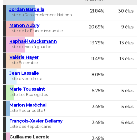
Jordan Bardella
21,84%
30 élus
Liste du Rassemblement National
Manon Aubry
20,69%
9 élus
Liste de La France insoumise
Raphaël Glucksmann
13,79%
13 élus
Liste d'union à gauche
Valérie Hayer
11,49%
13 élus
Liste Ensemble
Jean Lassalle
8,05%
Liste divers droite
Marie Toussaint
5,75%
5 élus
Liste Les Ecologistes
Marion Maréchal
3,45%
5 élus
Liste Reconquête !
François-Xavier Bellamy
3,45%
6 élus
Liste des Républicains
Guillaume Lacroix
3,45%