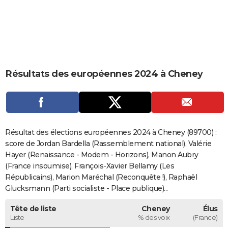
City break
Voyage de noces
Climat
Destinations
Voyage nature
Forum
+
PHOTO
GUIDES D'ACHAT
BONS PLANS
Résultats des européennes 2024 à Cheney
CARTE DE VOEUX
Carte Bonne année
Carte Pâques
Carte de Noël
Carte Saint-Valentin
Carte d'anniversaire
DICTIONNAIRE
Biographies
Expressions
Dictionnaire
Citations
Proverbes
PROGRAMME TV
Résultat des élections européennes 2024 à Cheney (89700) :
COPAINS D'AVANT
score de Jordan Bardella (Rassemblement national), Valérie
Hayer (Renaissance - Modem - Horizons), Manon Aubry
Se connecter
Collèges
Universités
Service militaire
S'inscrire
Lycées
Primaires
Entreprises
Avis de recherche
AVIS DE DÉCÈS
(France insoumise), François-Xavier Bellamy (Les
Républicains), Marion Maréchal (Reconquête !), Raphaël
FORUM
Glucksmann (Parti socialiste - Place publique)...
Lifestyle
Sport
Television
Cinema
Bricolage
Culture
Auto
Voyage
Tête de liste
Cheney
Élus
Liste
% des voix
(France)