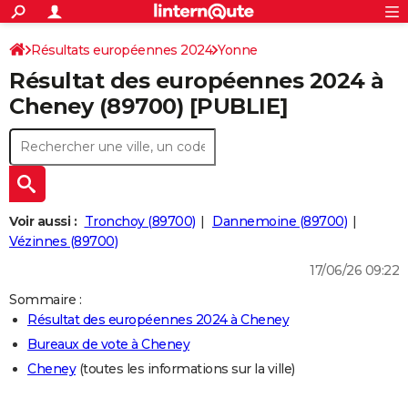
ACTUALITÉS
Connexion
S'inscrire
Résultats européennes 2024
Yonne
Rechercher
Société
Education
Villes
Politique
Faits Divers
Monde
+
SPORT
Résultat des européennes 2024 à
Football
Cyclisme
Forum
Coupe du monde 2026
Tennis
Rugby
CULTURE
Cheney (89700) [PUBLIE]
TNT
Cinéma
Musique
Programme TV
Streaming
Sorties cinéma
+
FINANCE
Impôts
Immobilier
Banque
Crédit
Retraite
Epargne
Risques naturels par ville
Assurance
AUTO
Réserver un essai
Berlines
Forum auto
Essais
Citadines
SUV
+
HIGH-TECH
Voir aussi :
Tronchoy (89700)
Dannemoine (89700)
Meilleur smartphone
Ordinateurs
Guide high-tech
Mobiles
Internet
Jeux vidéo
+
Vézinnes (89700)
BRICOLAGE
17/06/26 09:22
Aménagement intérieur
Cuisine
Jardinage
+
Forum
Extérieur
Salle de bains
Rangement
WEEK-END
Sommaire :
Escapades
Expositions
Week-end nature
Guides de France
Patrimoine
Musées
+
LIFESTYLE
Résultat des européennes 2024 à Cheney
Bureaux de vote à Cheney
Bien-être
Mode
+
Art de vivre
Loisirs
Modes de vie
SANTE
Cheney
(toutes les informations sur la ville)
Guide de la santé
Médicaments
+
Alimentation
Maladies
Sommeil
VOYAGE