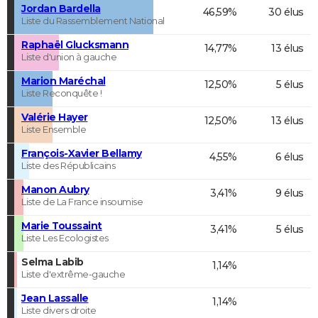
Jordan Bardella
46,59%
30 élus
Liste du Rassemblement National
Raphaël Glucksmann
14,77%
13 élus
Liste d'union à gauche
Marion Maréchal
12,50%
5 élus
Liste Reconquête !
Valérie Hayer
12,50%
13 élus
Liste Ensemble
François-Xavier Bellamy
4,55%
6 élus
Liste des Républicains
Manon Aubry
3,41%
9 élus
Liste de La France insoumise
Marie Toussaint
3,41%
5 élus
Liste Les Ecologistes
Selma Labib
1,14%
Liste d'extrême-gauche
Jean Lassalle
1,14%
Liste divers droite