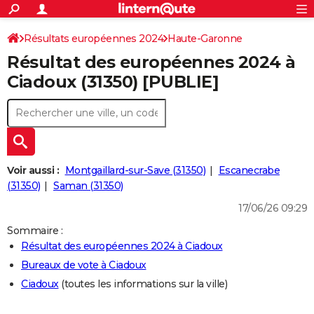
ACTUALITÉS
Connexion
S'inscrire
Résultats européennes 2024
Haute-Garonne
Rechercher
Société
Education
Villes
Politique
Faits Divers
Monde
+
SPORT
Résultat des européennes 2024 à
Football
Cyclisme
Forum
Coupe du monde 2026
Tennis
Rugby
CULTURE
Ciadoux (31350) [PUBLIE]
TNT
Cinéma
Musique
Programme TV
Streaming
Sorties cinéma
+
FINANCE
Impôts
Immobilier
Banque
Crédit
Retraite
Epargne
Risques naturels par ville
Assurance
AUTO
Réserver un essai
Berlines
Forum auto
Essais
Citadines
SUV
+
HIGH-TECH
Voir aussi :
Montgaillard-sur-Save (31350)
Escanecrabe
Meilleur smartphone
Ordinateurs
Guide high-tech
Mobiles
Internet
Jeux vidéo
+
(31350)
Saman (31350)
BRICOLAGE
17/06/26 09:29
Aménagement intérieur
Cuisine
Jardinage
+
Forum
Extérieur
Salle de bains
Rangement
WEEK-END
Sommaire :
Escapades
Expositions
Week-end nature
Guides de France
Patrimoine
Musées
+
LIFESTYLE
Résultat des européennes 2024 à Ciadoux
Bureaux de vote à Ciadoux
Bien-être
Mode
+
Art de vivre
Loisirs
Modes de vie
SANTE
Ciadoux
(toutes les informations sur la ville)
Guide de la santé
Médicaments
+
Alimentation
Maladies
Sommeil
VOYAGE