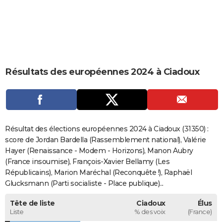
City break
Voyage de noces
Climat
Destinations
Voyage nature
Forum
+
PHOTO
GUIDES D'ACHAT
BONS PLANS
Résultats des européennes 2024 à Ciadoux
CARTE DE VOEUX
Carte Bonne année
Carte Pâques
Carte de Noël
Carte Saint-Valentin
Carte d'anniversaire
DICTIONNAIRE
Biographies
Expressions
Dictionnaire
Citations
Proverbes
PROGRAMME TV
Résultat des élections européennes 2024 à Ciadoux (31350) :
COPAINS D'AVANT
score de Jordan Bardella (Rassemblement national), Valérie
Hayer (Renaissance - Modem - Horizons), Manon Aubry
Se connecter
Collèges
Universités
Service militaire
S'inscrire
Lycées
Primaires
Entreprises
Avis de recherche
AVIS DE DÉCÈS
(France insoumise), François-Xavier Bellamy (Les
Républicains), Marion Maréchal (Reconquête !), Raphaël
FORUM
Glucksmann (Parti socialiste - Place publique)...
Lifestyle
Sport
Television
Cinema
Bricolage
Culture
Auto
Voyage
Tête de liste
Ciadoux
Élus
Liste
% des voix
(France)