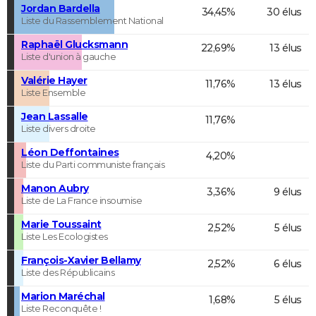
Jordan Bardella
34,45%
30 élus
Liste du Rassemblement National
Raphaël Glucksmann
22,69%
13 élus
Liste d'union à gauche
Valérie Hayer
11,76%
13 élus
Liste Ensemble
Jean Lassalle
11,76%
Liste divers droite
Léon Deffontaines
4,20%
Liste du Parti communiste français
Manon Aubry
3,36%
9 élus
Liste de La France insoumise
Marie Toussaint
2,52%
5 élus
Liste Les Ecologistes
François-Xavier Bellamy
2,52%
6 élus
Liste des Républicains
Marion Maréchal
1,68%
5 élus
Liste Reconquête !