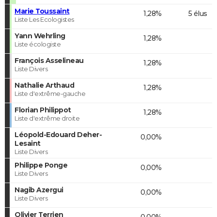
Marie Toussaint
1,28%
5 élus
Liste Les Ecologistes
Yann Wehrling
1,28%
Liste écologiste
François Asselineau
1,28%
Liste Divers
Nathalie Arthaud
1,28%
Liste d'extrême-gauche
Florian Philippot
1,28%
Liste d'extrême droite
Léopold-Edouard Deher-
0,00%
Lesaint
Liste Divers
Philippe Ponge
0,00%
Liste Divers
Nagib Azergui
0,00%
Liste Divers
Olivier Terrien
0,00%