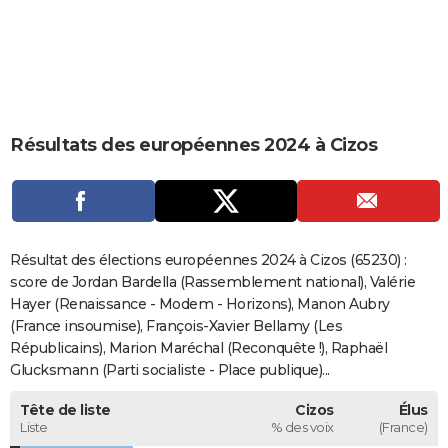
City break
Voyage de noces
Climat
Destinations
Voyage nature
Forum
+
PHOTO
GUIDES D'ACHAT
BONS PLANS
Résultats des européennes 2024 à Cizos
CARTE DE VOEUX
Carte Bonne année
Carte Pâques
Carte de Noël
Carte Saint-Valentin
Carte d'anniversaire
DICTIONNAIRE
Biographies
Expressions
Dictionnaire
Citations
Proverbes
PROGRAMME TV
Résultat des élections européennes 2024 à Cizos (65230) :
COPAINS D'AVANT
score de Jordan Bardella (Rassemblement national), Valérie
Hayer (Renaissance - Modem - Horizons), Manon Aubry
Se connecter
Collèges
Universités
Service militaire
S'inscrire
Lycées
Primaires
Entreprises
Avis de recherche
AVIS DE DÉCÈS
(France insoumise), François-Xavier Bellamy (Les
Républicains), Marion Maréchal (Reconquête !), Raphaël
FORUM
Glucksmann (Parti socialiste - Place publique)...
Lifestyle
Sport
Television
Cinema
Bricolage
Culture
Auto
Voyage
Tête de liste
Cizos
Élus
Liste
% des voix
(France)