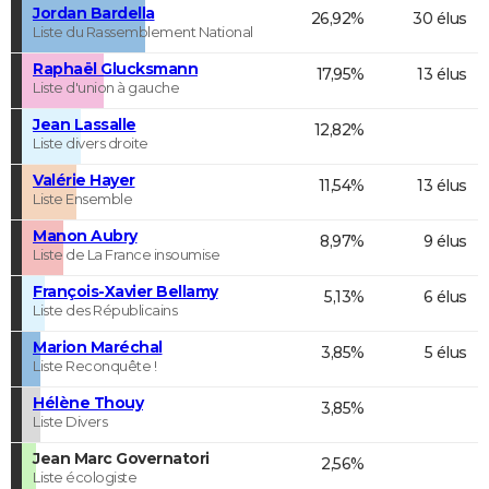
Jordan Bardella
26,92%
30 élus
Liste du Rassemblement National
Raphaël Glucksmann
17,95%
13 élus
Liste d'union à gauche
Jean Lassalle
12,82%
Liste divers droite
Valérie Hayer
11,54%
13 élus
Liste Ensemble
Manon Aubry
8,97%
9 élus
Liste de La France insoumise
François-Xavier Bellamy
5,13%
6 élus
Liste des Républicains
Marion Maréchal
3,85%
5 élus
Liste Reconquête !
Hélène Thouy
3,85%
Liste Divers
Jean Marc Governatori
2,56%
Liste écologiste