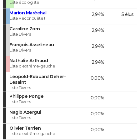
Liste écologiste
Marion Maréchal
2,94%
5 élus
Liste Reconquête !
Caroline Zorn
2,94%
Liste Divers
François Asselineau
2,94%
Liste Divers
Nathalie Arthaud
2,94%
Liste d'extrême-gauche
Léopold-Edouard Deher-
0,00%
Lesaint
Liste Divers
Philippe Ponge
0,00%
Liste Divers
Nagib Azergui
0,00%
Liste Divers
Olivier Terrien
0,00%
Liste d'extrême-gauche