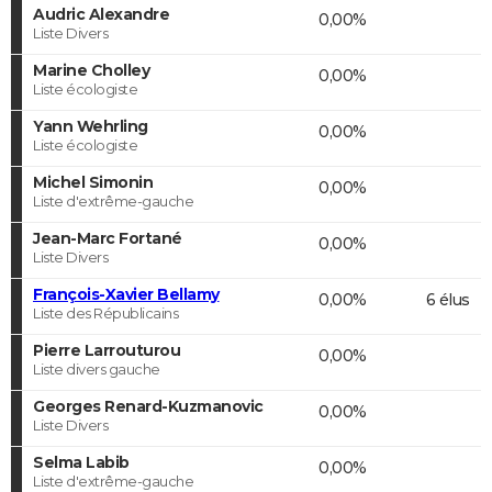
Audric Alexandre
0,00%
Liste Divers
Marine Cholley
0,00%
Liste écologiste
Yann Wehrling
0,00%
Liste écologiste
Michel Simonin
0,00%
Liste d'extrême-gauche
Jean-Marc Fortané
0,00%
Liste Divers
François-Xavier Bellamy
0,00%
6 élus
Liste des Républicains
Pierre Larrouturou
0,00%
Liste divers gauche
Georges Renard-Kuzmanovic
0,00%
Liste Divers
Selma Labib
0,00%
Liste d'extrême-gauche