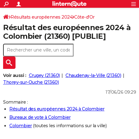
ACTUALITÉS
Connexion
S'inscrire
Résultats européennes 2024
Côte-d'Or
Rechercher
Société
Education
Villes
Politique
Faits Divers
Monde
+
SPORT
Résultat des européennes 2024 à
Football
Cyclisme
Forum
Coupe du monde 2026
Tennis
Rugby
CULTURE
Colombier (21360) [PUBLIE]
TNT
Cinéma
Musique
Programme TV
Streaming
Sorties cinéma
+
FINANCE
Impôts
Immobilier
Banque
Crédit
Retraite
Epargne
Risques naturels par ville
Assurance
AUTO
Réserver un essai
Berlines
Forum auto
Essais
Citadines
SUV
+
HIGH-TECH
Voir aussi :
Crugey (21360)
Chaudenay-la-Ville (21360)
Meilleur smartphone
Ordinateurs
Guide high-tech
Mobiles
Internet
Jeux vidéo
+
Thorey-sur-Ouche (21360)
BRICOLAGE
17/06/26 09:29
Aménagement intérieur
Cuisine
Jardinage
+
Forum
Extérieur
Salle de bains
Rangement
WEEK-END
Sommaire :
Escapades
Expositions
Week-end nature
Guides de France
Patrimoine
Musées
+
LIFESTYLE
Résultat des européennes 2024 à Colombier
Bureaux de vote à Colombier
Bien-être
Mode
+
Art de vivre
Loisirs
Modes de vie
SANTE
Colombier
(toutes les informations sur la ville)
Guide de la santé
Médicaments
+
Alimentation
Maladies
Sommeil
VOYAGE