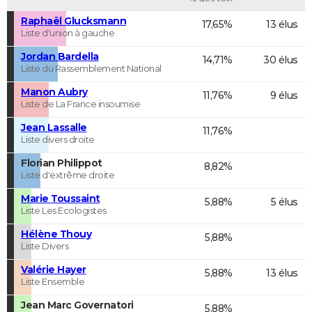
Raphaël Glucksmann
17,65%
13 élus
Liste d'union à gauche
Jordan Bardella
14,71%
30 élus
Liste du Rassemblement National
Manon Aubry
11,76%
9 élus
Liste de La France insoumise
Jean Lassalle
11,76%
Liste divers droite
Florian Philippot
8,82%
Liste d'extrême droite
Marie Toussaint
5,88%
5 élus
Liste Les Ecologistes
Hélène Thouy
5,88%
Liste Divers
Valérie Hayer
5,88%
13 élus
Liste Ensemble
Jean Marc Governatori
5,88%