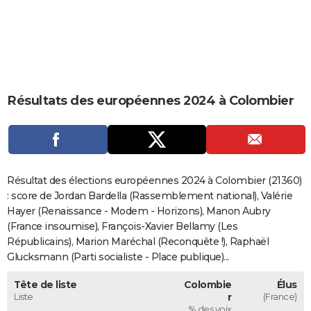
City break
Voyage de noces
Climat
Destinations
Voyage nature
Forum
+
PHOTO
GUIDES D'ACHAT
BONS PLANS
Résultats des européennes 2024 à Colombier
CARTE DE VOEUX
Carte Bonne année
Carte Pâques
Carte de Noël
Carte Saint-Valentin
Carte d'anniversaire
DICTIONNAIRE
Biographies
Expressions
Dictionnaire
Citations
Proverbes
PROGRAMME TV
Résultat des élections européennes 2024 à Colombier (21360)
COPAINS D'AVANT
: score de Jordan Bardella (Rassemblement national), Valérie
Hayer (Renaissance - Modem - Horizons), Manon Aubry
Se connecter
Collèges
Universités
Service militaire
S'inscrire
Lycées
Primaires
Entreprises
Avis de recherche
AVIS DE DÉCÈS
(France insoumise), François-Xavier Bellamy (Les
Républicains), Marion Maréchal (Reconquête !), Raphaël
FORUM
Glucksmann (Parti socialiste - Place publique)...
Lifestyle
Sport
Television
Cinema
Bricolage
Culture
Auto
Voyage
Tête de liste
Colombie
Élus
Liste
r
(France)
% des voix