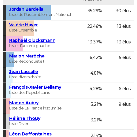
Jordan Bardella
35,29%
30 élus
Liste du Rassemblement National
Valérie Hayer
22,46%
13 élus
Liste Ensemble
Raphaël Glucksmann
13,37%
13 élus
Liste d'union à gauche
Marion Maréchal
6,42%
5 élus
Liste Reconquête !
Jean Lassalle
4,81%
Liste divers droite
François-Xavier Bellamy
4,28%
6 élus
Liste des Républicains
Manon Aubry
3,21%
9 élus
Liste de La France insoumise
Hélène Thouy
3,21%
Liste Divers
Léon Deffontaines
2,14%