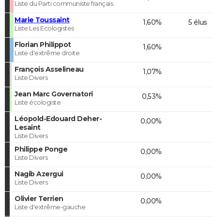
Liste du Parti communiste français
Marie Toussaint
1,60%
5 élus
Liste Les Ecologistes
Florian Philippot
1,60%
Liste d'extrême droite
François Asselineau
1,07%
Liste Divers
Jean Marc Governatori
0,53%
Liste écologiste
Léopold-Edouard Deher-
0,00%
Lesaint
Liste Divers
Philippe Ponge
0,00%
Liste Divers
Nagib Azergui
0,00%
Liste Divers
Olivier Terrien
0,00%
Liste d'extrême-gauche