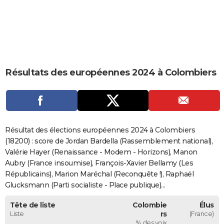
City break
Voyage de noces
Climat
Destinations
Voyage nature
Forum
+
PHOTO
GUIDES D'ACHAT
BONS PLANS
Résultats des européennes 2024 à Colombiers
CARTE DE VOEUX
Carte Bonne année
Carte Pâques
Carte de Noël
Carte Saint-Valentin
Carte d'anniversaire
DICTIONNAIRE
Biographies
Expressions
Dictionnaire
Citations
Proverbes
PROGRAMME TV
Résultat des élections européennes 2024 à Colombiers
COPAINS D'AVANT
(18200) : score de Jordan Bardella (Rassemblement national),
Valérie Hayer (Renaissance - Modem - Horizons), Manon
Se connecter
Collèges
Universités
Service militaire
S'inscrire
Lycées
Primaires
Entreprises
Avis de recherche
AVIS DE DÉCÈS
Aubry (France insoumise), François-Xavier Bellamy (Les
Républicains), Marion Maréchal (Reconquête !), Raphaël
FORUM
Glucksmann (Parti socialiste - Place publique)...
Lifestyle
Sport
Television
Cinema
Bricolage
Culture
Auto
Voyage
Tête de liste
Colombie
Élus
Liste
rs
(France)
% des voix