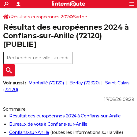
ACTUALITÉS
Connexion
S'inscrire
Résultats européennes 2024
Sarthe
Rechercher
Société
Education
Villes
Politique
Faits Divers
Monde
+
SPORT
Résultat des européennes 2024 à
Football
Cyclisme
Forum
Coupe du monde 2026
Tennis
Rugby
CULTURE
Conflans-sur-Anille (72120)
[PUBLIE]
TNT
Cinéma
Musique
Programme TV
Streaming
Sorties cinéma
+
FINANCE
Impôts
Immobilier
Banque
Crédit
Retraite
Epargne
Risques naturels par ville
Assurance
AUTO
Réserver un essai
Berlines
Forum auto
Essais
Citadines
SUV
+
HIGH-TECH
Meilleur smartphone
Ordinateurs
Guide high-tech
Mobiles
Internet
Jeux vidéo
+
BRICOLAGE
Voir aussi :
Montaillé (72120)
Berfay (72320)
Saint-Calais
(72120)
Aménagement intérieur
Cuisine
Jardinage
+
Forum
Extérieur
Salle de bains
Rangement
WEEK-END
17/06/26 09:29
Escapades
Expositions
Week-end nature
Guides de France
Patrimoine
Musées
+
LIFESTYLE
Sommaire :
Résultat des européennes 2024 à Conflans-sur-Anille
Bien-être
Mode
+
Art de vivre
Loisirs
Modes de vie
SANTE
Bureaux de vote à Conflans-sur-Anille
Guide de la santé
Médicaments
+
Alimentation
Maladies
Sommeil
VOYAGE
Conflans-sur-Anille
(toutes les informations sur la ville)