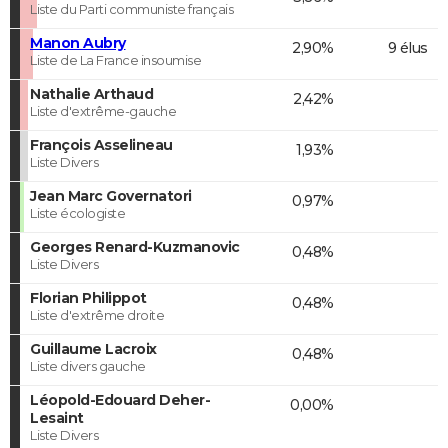
Liste du Parti communiste français
Manon Aubry
2,90%
9 élus
Liste de La France insoumise
Nathalie Arthaud
2,42%
Liste d'extrême-gauche
François Asselineau
1,93%
Liste Divers
Jean Marc Governatori
0,97%
Liste écologiste
Georges Renard-Kuzmanovic
0,48%
Liste Divers
Florian Philippot
0,48%
Liste d'extrême droite
Guillaume Lacroix
0,48%
Liste divers gauche
Léopold-Edouard Deher-
0,00%
Lesaint
Liste Divers