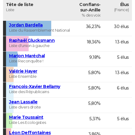
Tête de liste
Conflans-
Élus
Liste
sur-Anille
(France)
% des voix
Jordan Bardella
36,23%
30 élus
Liste du Rassemblement National
Raphaël Glucksmann
18,36%
13 élus
Liste d'union à gauche
Marion Maréchal
9,18%
5 élus
Liste Reconquête !
Valérie Hayer
5,80%
13 élus
Liste Ensemble
François-Xavier Bellamy
5,80%
6 élus
Liste des Républicains
Jean Lassalle
5,80%
Liste divers droite
Marie Toussaint
5,31%
5 élus
Liste Les Ecologistes
Léon Deffontaines
3,86%