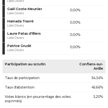
Liste Divers
Gaël Coste-Meunier
0,00%
Liste Divers
Hamada Traoré
0,00%
Liste Divers
Laure Patas d'Illiers
0,00%
Liste Divers
Patrice Grudé
0,00%
Liste Divers
Participation au scrutin
Conflans-sur-
Anille
Taux de participation
54,34%
Taux d'abstention
45,66%
Votes blancs (en pourcentage des votes
3,20%
exprimés)