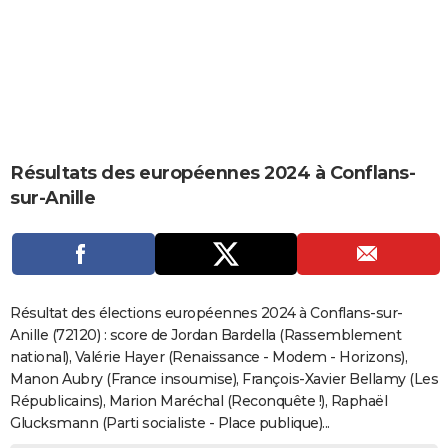
City break
Voyage de noces
Climat
Destinations
Voyage nature
Forum
+
PHOTO
GUIDES D'ACHAT
BONS PLANS
CARTE DE VOEUX
Résultats des européennes 2024 à Conflans-
Carte Bonne année
Carte Pâques
Carte de Noël
Carte Saint-Valentin
Carte d'anniversaire
DICTIONNAIRE
sur-Anille
Biographies
Expressions
Dictionnaire
Citations
Proverbes
PROGRAMME TV
COPAINS D'AVANT
Se connecter
Collèges
Universités
Service militaire
S'inscrire
Lycées
Primaires
Entreprises
Avis de recherche
AVIS DE DÉCÈS
Résultat des élections européennes 2024 à Conflans-sur-
Anille (72120) : score de Jordan Bardella (Rassemblement
FORUM
national), Valérie Hayer (Renaissance - Modem - Horizons),
Manon Aubry (France insoumise), François-Xavier Bellamy (Les
Lifestyle
Sport
Television
Cinema
Bricolage
Culture
Auto
Voyage
Républicains), Marion Maréchal (Reconquête !), Raphaël
Glucksmann (Parti socialiste - Place publique)...