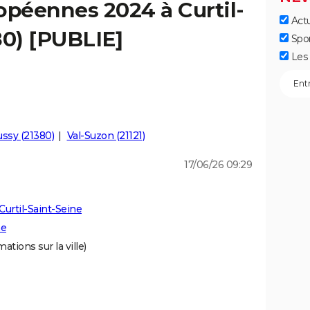
opéennes 2024 à Curtil-
Actu
80) [PUBLIE]
Spo
Les 
ussy (21380)
Val-Suzon (21121)
17/06/26 09:29
urtil-Saint-Seine
ne
ations sur la ville)