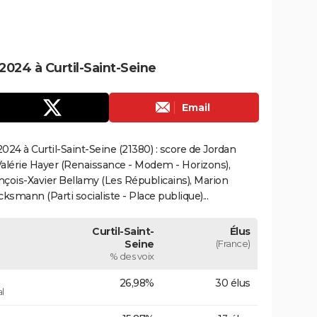
024 à Curtil-Saint-Seine
Email
24 à Curtil-Saint-Seine (21380) : score de Jordan
alérie Hayer (Renaissance - Modem - Horizons),
çois-Xavier Bellamy (Les Républicains), Marion
smann (Parti socialiste - Place publique)...
Curtil-Saint-
Élus
Seine
(France)
% des voix
26,98%
30 élus
l