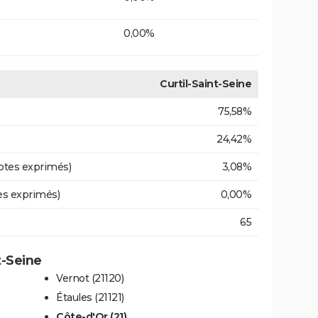
0,00%
Curtil-Saint-Seine
75,58%
24,42%
otes exprimés)
3,08%
es exprimés)
0,00%
65
t-Seine
Vernot (21120)
Étaules (21121)
Côte-d'Or (21)