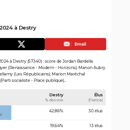
2024 à Destry
Email
024 à Destry (57340) : score de Jordan Bardella
ayer (Renaissance - Modem - Horizons), Manon Aubry
Bellamy (Les Républicains), Marion Maréchal
rti socialiste - Place publique)...
Destry
Élus
% des voix
(France)
42,86%
30 élus
l
19,64%
13 élus