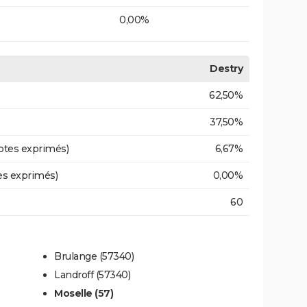
0,00%
Destry
62,50%
37,50%
otes exprimés)
6,67%
es exprimés)
0,00%
60
Brulange (57340)
Landroff (57340)
Moselle (57)