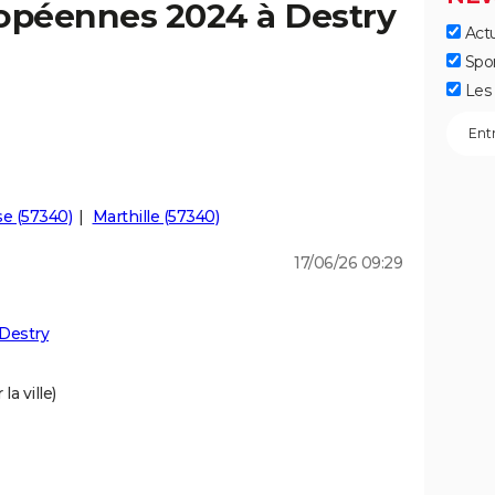
ropéennes 2024 à Destry
Actu
]
Spo
Les 
se (57340)
Marthille (57340)
17/06/26 09:29
Destry
a ville)