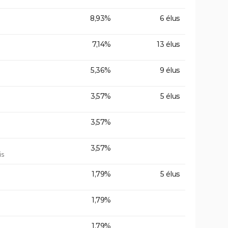
8,93%
6 élus
7,14%
13 élus
5,36%
9 élus
3,57%
5 élus
3,57%
3,57%
is
1,79%
5 élus
1,79%
1,79%