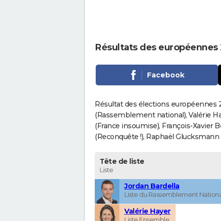
Résultats des européennes 
Facebook
Résultat des élections européennes 2
(Rassemblement national), Valérie H
(France insoumise), François-Xavier 
(Reconquête !), Raphaël Glucksmann (Pa
Tête de liste
Liste
Jordan Bardella
Liste du Rassemblement Nationa
Valérie Hayer
Liste Ensemble