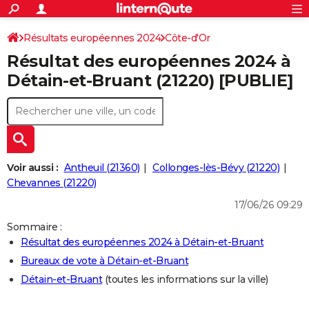
ACTUALITÉS
Connexion
S'inscrire
Résultats européennes 2024
Côte-d'Or
Rechercher
Société
Education
Villes
Politique
Faits Divers
Monde
+
SPORT
Résultat des européennes 2024 à
Football
Cyclisme
Forum
Coupe du monde 2026
Tennis
Rugby
CULTURE
Détain-et-Bruant (21220) [PUBLIE]
TNT
Cinéma
Musique
Programme TV
Streaming
Sorties cinéma
+
FINANCE
Impôts
Immobilier
Banque
Crédit
Retraite
Epargne
Risques naturels par ville
Assurance
AUTO
Réserver un essai
Berlines
Forum auto
Essais
Citadines
SUV
+
HIGH-TECH
Voir aussi :
Antheuil (21360)
Collonges-lès-Bévy (21220)
Meilleur smartphone
Ordinateurs
Guide high-tech
Mobiles
Internet
Jeux vidéo
+
Chevannes (21220)
BRICOLAGE
17/06/26 09:29
Aménagement intérieur
Cuisine
Jardinage
+
Forum
Extérieur
Salle de bains
Rangement
WEEK-END
Sommaire :
Escapades
Expositions
Week-end nature
Guides de France
Patrimoine
Musées
+
LIFESTYLE
Résultat des européennes 2024 à Détain-et-Bruant
Bureaux de vote à Détain-et-Bruant
Bien-être
Mode
+
Art de vivre
Loisirs
Modes de vie
SANTE
Détain-et-Bruant
(toutes les informations sur la ville)
Guide de la santé
Médicaments
+
Alimentation
Maladies
Sommeil
VOYAGE