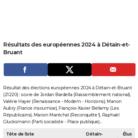
City break
Voyage de noces
Climat
Destinations
Voyage nature
Forum
+
PHOTO
GUIDES D'ACHAT
BONS PLANS
Résultats des européennes 2024 à Détain-et-
CARTE DE VOEUX
Bruant
Carte Bonne année
Carte Pâques
Carte de Noël
Carte Saint-Valentin
Carte d'anniversaire
DICTIONNAIRE
Biographies
Expressions
Dictionnaire
Citations
Proverbes
PROGRAMME TV
COPAINS D'AVANT
Résultat des élections européennes 2024 à Détain-et-Bruant
Se connecter
Collèges
Universités
Service militaire
S'inscrire
Lycées
Primaires
Entreprises
Avis de recherche
(21220) : score de Jordan Bardella (Rassemblement national),
AVIS DE DÉCÈS
Valérie Hayer (Renaissance - Modem - Horizons), Manon
FORUM
Aubry (France insoumise), François-Xavier Bellamy (Les
Républicains), Marion Maréchal (Reconquête !), Raphaël
Lifestyle
Sport
Television
Cinema
Bricolage
Culture
Auto
Voyage
Glucksmann (Parti socialiste - Place publique)...
Tête de liste
Détain-
Élus