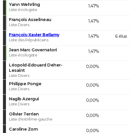
Yann Wehrling
1,47%
Liste écologiste
François Asselineau
1,47%
Liste Divers
François-Xavier Bellamy
1,47%
6 élus
Liste des Républicains
Jean Marc Governatori
1,47%
Liste écologiste
Léopold-Edouard Deher-
0,00%
Lesaint
Liste Divers
Philippe Ponge
0,00%
Liste Divers
Nagib Azergui
0,00%
Liste Divers
Olivier Terrien
0,00%
Liste d'extrême-gauche
Caroline Zorn
0,00%