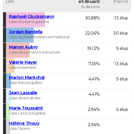
Liste
et-Bruant
(France)
% des voix
Raphaël Glucksmann
30,88%
13 élus
Liste d'union à gauche
Jordan Bardella
22,06%
30 élus
Liste du Rassemblement National
Manon Aubry
19,12%
9 élus
Liste de La France insoumise
Valérie Hayer
7,35%
13 élus
Liste Ensemble
Marion Maréchal
4,41%
5 élus
Liste Reconquête !
Jean Lassalle
4,41%
Liste divers droite
Marie Toussaint
2,94%
5 élus
Liste Les Ecologistes
Hélène Thouy
2,94%
Liste Divers