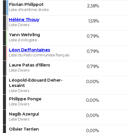
Florian Philippot
2,38%
Liste d'extrême droite
Hélène Thouy
1,59%
Liste Divers
Yann Wehrling
0,79%
Liste écologiste
Léon Deffontaines
0,79%
Liste du Parti communiste français
Laure Patas d'Illiers
0,79%
Liste Divers
Léopold-Edouard Deher-
0,00%
Lesaint
Liste Divers
Philippe Ponge
0,00%
Liste Divers
Nagib Azergui
0,00%
Liste Divers
Olivier Terrien
0,00%