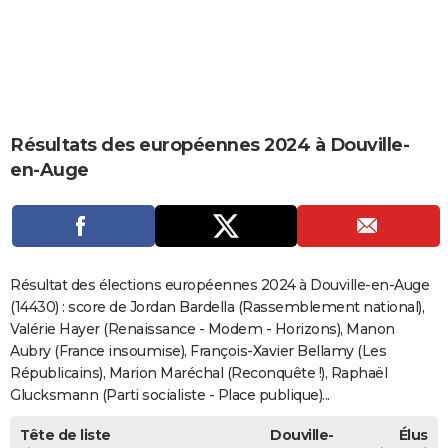
City break
Voyage de noces
Climat
Destinations
Voyage nature
Forum
+
PHOTO
GUIDES D'ACHAT
BONS PLANS
Résultats des européennes 2024 à Douville-
CARTE DE VOEUX
en-Auge
Carte Bonne année
Carte Pâques
Carte de Noël
Carte Saint-Valentin
Carte d'anniversaire
DICTIONNAIRE
Biographies
Expressions
Dictionnaire
Citations
Proverbes
PROGRAMME TV
COPAINS D'AVANT
Résultat des élections européennes 2024 à Douville-en-Auge
Se connecter
Collèges
Universités
Service militaire
S'inscrire
Lycées
Primaires
Entreprises
Avis de recherche
(14430) : score de Jordan Bardella (Rassemblement national),
AVIS DE DÉCÈS
Valérie Hayer (Renaissance - Modem - Horizons), Manon
FORUM
Aubry (France insoumise), François-Xavier Bellamy (Les
Républicains), Marion Maréchal (Reconquête !), Raphaël
Lifestyle
Sport
Television
Cinema
Bricolage
Culture
Auto
Voyage
Glucksmann (Parti socialiste - Place publique)...
Tête de liste
Douville-
Élus