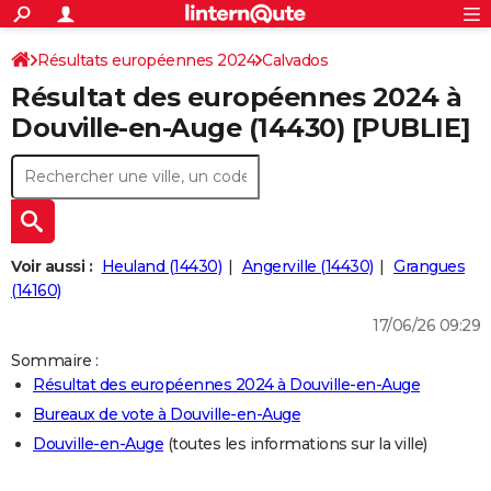
ACTUALITÉS
Connexion
S'inscrire
Résultats européennes 2024
Calvados
Rechercher
Société
Education
Villes
Politique
Faits Divers
Monde
+
SPORT
Résultat des européennes 2024 à
Football
Cyclisme
Forum
Coupe du monde 2026
Tennis
Rugby
CULTURE
Douville-en-Auge (14430) [PUBLIE]
TNT
Cinéma
Musique
Programme TV
Streaming
Sorties cinéma
+
FINANCE
Impôts
Immobilier
Banque
Crédit
Retraite
Epargne
Risques naturels par ville
Assurance
AUTO
Réserver un essai
Berlines
Forum auto
Essais
Citadines
SUV
+
HIGH-TECH
Voir aussi :
Heuland (14430)
Angerville (14430)
Grangues
Meilleur smartphone
Ordinateurs
Guide high-tech
Mobiles
Internet
Jeux vidéo
+
(14160)
BRICOLAGE
17/06/26 09:29
Aménagement intérieur
Cuisine
Jardinage
+
Forum
Extérieur
Salle de bains
Rangement
WEEK-END
Sommaire :
Escapades
Expositions
Week-end nature
Guides de France
Patrimoine
Musées
+
LIFESTYLE
Résultat des européennes 2024 à Douville-en-Auge
Bureaux de vote à Douville-en-Auge
Bien-être
Mode
+
Art de vivre
Loisirs
Modes de vie
SANTE
Douville-en-Auge
(toutes les informations sur la ville)
Guide de la santé
Médicaments
+
Alimentation
Maladies
Sommeil
VOYAGE