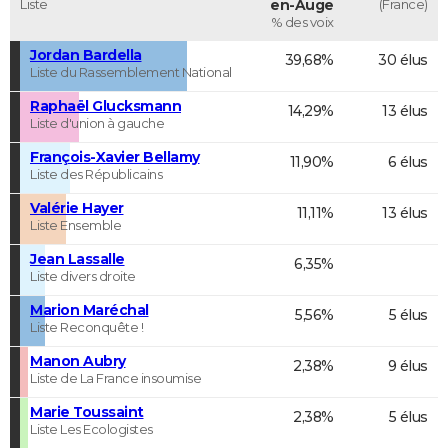
Liste
en-Auge
(France)
% des voix
Jordan Bardella
39,68%
30 élus
Liste du Rassemblement National
Raphaël Glucksmann
14,29%
13 élus
Liste d'union à gauche
François-Xavier Bellamy
11,90%
6 élus
Liste des Républicains
Valérie Hayer
11,11%
13 élus
Liste Ensemble
Jean Lassalle
6,35%
Liste divers droite
Marion Maréchal
5,56%
5 élus
Liste Reconquête !
Manon Aubry
2,38%
9 élus
Liste de La France insoumise
Marie Toussaint
2,38%
5 élus
Liste Les Ecologistes