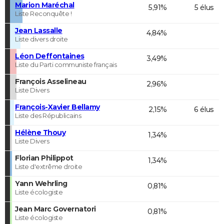
Marion Maréchal
5,91%
5 élus
Liste Reconquête !
Jean Lassalle
4,84%
Liste divers droite
Léon Deffontaines
3,49%
Liste du Parti communiste français
François Asselineau
2,96%
Liste Divers
François-Xavier Bellamy
2,15%
6 élus
Liste des Républicains
Hélène Thouy
1,34%
Liste Divers
Florian Philippot
1,34%
Liste d'extrême droite
Yann Wehrling
0,81%
Liste écologiste
Jean Marc Governatori
0,81%
Liste écologiste