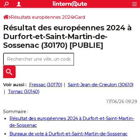
ACTUALITÉS
Connexion
S'inscrire
Résultats européennes 2024
Gard
Rechercher
Société
Education
Villes
Politique
Faits Divers
Monde
+
SPORT
Résultat des européennes 2024 à
Football
Cyclisme
Forum
Coupe du monde 2026
Tennis
Rugby
CULTURE
Durfort-et-Saint-Martin-de-
Sossenac (30170) [PUBLIE]
TNT
Cinéma
Musique
Programme TV
Streaming
Sorties cinéma
+
FINANCE
Impôts
Immobilier
Banque
Crédit
Retraite
Epargne
Risques naturels par ville
Assurance
AUTO
Réserver un essai
Berlines
Forum auto
Essais
Citadines
SUV
+
HIGH-TECH
Meilleur smartphone
Ordinateurs
Guide high-tech
Mobiles
Internet
Jeux vidéo
+
BRICOLAGE
Voir aussi :
Fressac (30170)
Saint-Jean-de-Crieulon (30610)
Tornac (30140)
Aménagement intérieur
Cuisine
Jardinage
+
Forum
Extérieur
Salle de bains
Rangement
WEEK-END
17/06/26 09:29
Escapades
Expositions
Week-end nature
Guides de France
Patrimoine
Musées
+
LIFESTYLE
Sommaire :
Résultat des européennes 2024 à Durfort-et-Saint-Martin-
Bien-être
Mode
+
Art de vivre
Loisirs
Modes de vie
SANTE
de-Sossenac
Guide de la santé
Médicaments
+
Alimentation
Maladies
Sommeil
Bureaux de vote à Durfort-et-Saint-Martin-de-Sossenac
VOYAGE