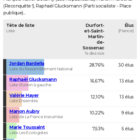
(Reconquête !), Raphaël Glucksmann (Parti socialiste - Place
publique)...
Tête de liste
Durfort-
Élus
Liste
et-Saint-
(France)
Martin-
de-
Sossenac
% des voix
Jordan Bardella
28,76%
30 élus
Liste du Rassemblement National
Raphaël Glucksmann
16,67%
13 élus
Liste d'union à gauche
Valérie Hayer
12,10%
13 élus
Liste Ensemble
Manon Aubry
10,22%
9 élus
Liste de La France insoumise
Marie Toussaint
7,53%
5 élus
Liste Les Ecologistes