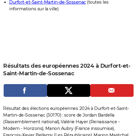
Durfort-et-Saint-Martin-de-Sossenac
(toutes les
City break
Voyage de noces
Climat
Destinations
Voyage nature
Forum
+
PHOTO
informations sur la ville)
GUIDES D'ACHAT
BONS PLANS
CARTE DE VOEUX
Carte Bonne année
Carte Pâques
Carte de Noël
Carte Saint-Valentin
Carte d'anniversaire
DICTIONNAIRE
Résultats des européennes 2024 à Durfort-et-
Biographies
Expressions
Dictionnaire
Citations
Proverbes
PROGRAMME TV
Saint-Martin-de-Sossenac
COPAINS D'AVANT
Se connecter
Collèges
Universités
Service militaire
S'inscrire
Lycées
Primaires
Entreprises
Avis de recherche
AVIS DE DÉCÈS
FORUM
Résultat des élections européennes 2024 à Durfort-et-Saint-
Martin-de-Sossenac (30170) : score de Jordan Bardella
Lifestyle
Sport
Television
Cinema
Bricolage
Culture
Auto
Voyage
(Rassemblement national), Valérie Hayer (Renaissance -
Modem - Horizons), Manon Aubry (France insoumise),
François-Xavier Bellamy (Les Républicains), Marion Maréchal