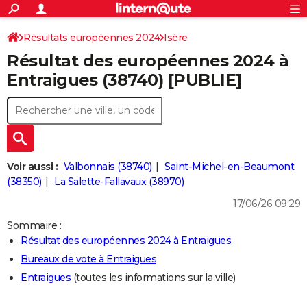
ACTUALITÉS
Connexion
S'inscrire
Résultats européennes 2024
Isère
Rechercher
Société
Education
Villes
Politique
Faits Divers
Monde
+
SPORT
Résultat des européennes 2024 à
Football
Cyclisme
Forum
Coupe du monde 2026
Tennis
Rugby
CULTURE
Entraigues (38740) [PUBLIE]
TNT
Cinéma
Musique
Programme TV
Streaming
Sorties cinéma
+
FINANCE
Impôts
Immobilier
Banque
Crédit
Retraite
Epargne
Risques naturels par ville
Assurance
AUTO
Réserver un essai
Berlines
Forum auto
Essais
Citadines
SUV
+
HIGH-TECH
Voir aussi :
Valbonnais (38740)
Saint-Michel-en-Beaumont
Meilleur smartphone
Ordinateurs
Guide high-tech
Mobiles
Internet
Jeux vidéo
+
(38350)
La Salette-Fallavaux (38970)
BRICOLAGE
17/06/26 09:29
Aménagement intérieur
Cuisine
Jardinage
+
Forum
Extérieur
Salle de bains
Rangement
WEEK-END
Sommaire :
Escapades
Expositions
Week-end nature
Guides de France
Patrimoine
Musées
+
LIFESTYLE
Résultat des européennes 2024 à Entraigues
Bureaux de vote à Entraigues
Bien-être
Mode
+
Art de vivre
Loisirs
Modes de vie
SANTE
Entraigues
(toutes les informations sur la ville)
Guide de la santé
Médicaments
+
Alimentation
Maladies
Sommeil
VOYAGE