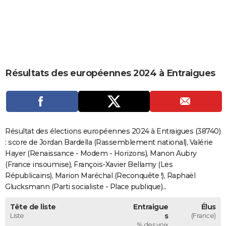
City break
Voyage de noces
Climat
Destinations
Voyage nature
Forum
+
PHOTO
GUIDES D'ACHAT
BONS PLANS
Résultats des européennes 2024 à Entraigues
CARTE DE VOEUX
Carte Bonne année
Carte Pâques
Carte de Noël
Carte Saint-Valentin
Carte d'anniversaire
DICTIONNAIRE
Biographies
Expressions
Dictionnaire
Citations
Proverbes
PROGRAMME TV
Résultat des élections européennes 2024 à Entraigues (38740)
COPAINS D'AVANT
: score de Jordan Bardella (Rassemblement national), Valérie
Hayer (Renaissance - Modem - Horizons), Manon Aubry
Se connecter
Collèges
Universités
Service militaire
S'inscrire
Lycées
Primaires
Entreprises
Avis de recherche
AVIS DE DÉCÈS
(France insoumise), François-Xavier Bellamy (Les
Républicains), Marion Maréchal (Reconquête !), Raphaël
FORUM
Glucksmann (Parti socialiste - Place publique)...
Lifestyle
Sport
Television
Cinema
Bricolage
Culture
Auto
Voyage
Tête de liste
Entraigue
Élus
Liste
s
(France)
% des voix