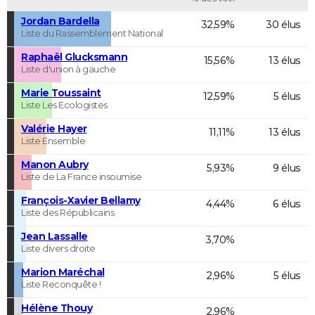
Jordan Bardella
32,59%
30 élus
Liste du Rassemblement National
Raphaël Glucksmann
15,56%
13 élus
Liste d'union à gauche
Marie Toussaint
12,59%
5 élus
Liste Les Ecologistes
Valérie Hayer
11,11%
13 élus
Liste Ensemble
Manon Aubry
5,93%
9 élus
Liste de La France insoumise
François-Xavier Bellamy
4,44%
6 élus
Liste des Républicains
Jean Lassalle
3,70%
Liste divers droite
Marion Maréchal
2,96%
5 élus
Liste Reconquête !
Hélène Thouy
2,96%