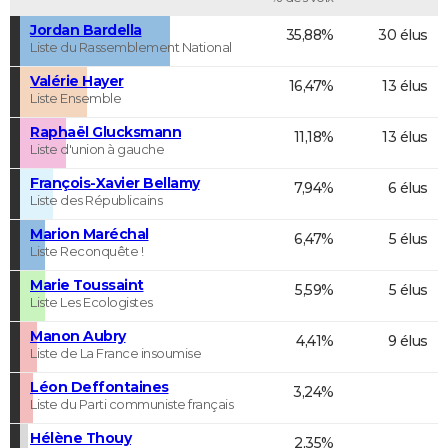
Jordan Bardella
35,88%
30 élus
Liste du Rassemblement National
Valérie Hayer
16,47%
13 élus
Liste Ensemble
Raphaël Glucksmann
11,18%
13 élus
Liste d'union à gauche
François-Xavier Bellamy
7,94%
6 élus
Liste des Républicains
Marion Maréchal
6,47%
5 élus
Liste Reconquête !
Marie Toussaint
5,59%
5 élus
Liste Les Ecologistes
Manon Aubry
4,41%
9 élus
Liste de La France insoumise
Léon Deffontaines
3,24%
Liste du Parti communiste français
Hélène Thouy
2,35%