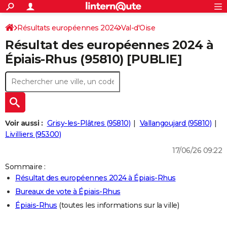
ACTUALITÉS
Connexion
S'inscrire
Résultats européennes 2024
Val-d'Oise
Rechercher
Société
Education
Villes
Politique
Faits Divers
Monde
+
SPORT
Résultat des européennes 2024 à
Football
Cyclisme
Forum
Coupe du monde 2026
Tennis
Rugby
CULTURE
Épiais-Rhus (95810) [PUBLIE]
TNT
Cinéma
Musique
Programme TV
Streaming
Sorties cinéma
+
FINANCE
Impôts
Immobilier
Banque
Crédit
Retraite
Epargne
Risques naturels par ville
Assurance
AUTO
Réserver un essai
Berlines
Forum auto
Essais
Citadines
SUV
+
HIGH-TECH
Voir aussi :
Grisy-les-Plâtres (95810)
Vallangoujard (95810)
Meilleur smartphone
Ordinateurs
Guide high-tech
Mobiles
Internet
Jeux vidéo
+
Livilliers (95300)
BRICOLAGE
17/06/26 09:22
Aménagement intérieur
Cuisine
Jardinage
+
Forum
Extérieur
Salle de bains
Rangement
WEEK-END
Sommaire :
Escapades
Expositions
Week-end nature
Guides de France
Patrimoine
Musées
+
LIFESTYLE
Résultat des européennes 2024 à Épiais-Rhus
Bureaux de vote à Épiais-Rhus
Bien-être
Mode
+
Art de vivre
Loisirs
Modes de vie
SANTE
Épiais-Rhus
(toutes les informations sur la ville)
Guide de la santé
Médicaments
+
Alimentation
Maladies
Sommeil
VOYAGE