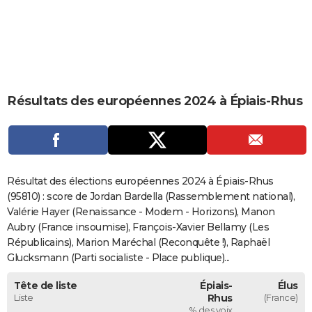
City break
Voyage de noces
Climat
Destinations
Voyage nature
Forum
+
PHOTO
GUIDES D'ACHAT
BONS PLANS
Résultats des européennes 2024 à Épiais-Rhus
CARTE DE VOEUX
Carte Bonne année
Carte Pâques
Carte de Noël
Carte Saint-Valentin
Carte d'anniversaire
DICTIONNAIRE
Biographies
Expressions
Dictionnaire
Citations
Proverbes
PROGRAMME TV
Résultat des élections européennes 2024 à Épiais-Rhus
COPAINS D'AVANT
(95810) : score de Jordan Bardella (Rassemblement national),
Valérie Hayer (Renaissance - Modem - Horizons), Manon
Se connecter
Collèges
Universités
Service militaire
S'inscrire
Lycées
Primaires
Entreprises
Avis de recherche
AVIS DE DÉCÈS
Aubry (France insoumise), François-Xavier Bellamy (Les
Républicains), Marion Maréchal (Reconquête !), Raphaël
FORUM
Glucksmann (Parti socialiste - Place publique)...
Lifestyle
Sport
Television
Cinema
Bricolage
Culture
Auto
Voyage
Tête de liste
Épiais-
Élus
Liste
Rhus
(France)
% des voix