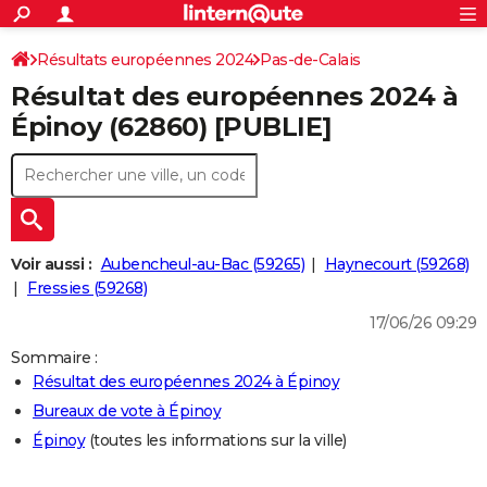
ACTUALITÉS
Connexion
S'inscrire
Résultats européennes 2024
Pas-de-Calais
Rechercher
Société
Education
Villes
Politique
Faits Divers
Monde
+
SPORT
Résultat des européennes 2024 à
Football
Cyclisme
Forum
Coupe du monde 2026
Tennis
Rugby
CULTURE
Épinoy (62860) [PUBLIE]
TNT
Cinéma
Musique
Programme TV
Streaming
Sorties cinéma
+
FINANCE
Impôts
Immobilier
Banque
Crédit
Retraite
Epargne
Risques naturels par ville
Assurance
AUTO
Réserver un essai
Berlines
Forum auto
Essais
Citadines
SUV
+
HIGH-TECH
Voir aussi :
Aubencheul-au-Bac (59265)
Haynecourt (59268)
Meilleur smartphone
Ordinateurs
Guide high-tech
Mobiles
Internet
Jeux vidéo
+
Fressies (59268)
BRICOLAGE
17/06/26 09:29
Aménagement intérieur
Cuisine
Jardinage
+
Forum
Extérieur
Salle de bains
Rangement
WEEK-END
Sommaire :
Escapades
Expositions
Week-end nature
Guides de France
Patrimoine
Musées
+
LIFESTYLE
Résultat des européennes 2024 à Épinoy
Bureaux de vote à Épinoy
Bien-être
Mode
+
Art de vivre
Loisirs
Modes de vie
SANTE
Épinoy
(toutes les informations sur la ville)
Guide de la santé
Médicaments
+
Alimentation
Maladies
Sommeil
VOYAGE