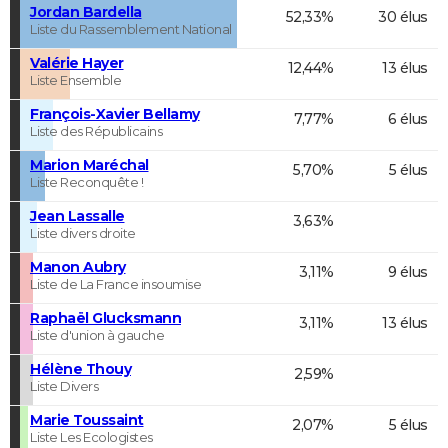
Jordan Bardella
52,33%
30 élus
Liste du Rassemblement National
Valérie Hayer
12,44%
13 élus
Liste Ensemble
François-Xavier Bellamy
7,77%
6 élus
Liste des Républicains
Marion Maréchal
5,70%
5 élus
Liste Reconquête !
Jean Lassalle
3,63%
Liste divers droite
Manon Aubry
3,11%
9 élus
Liste de La France insoumise
Raphaël Glucksmann
3,11%
13 élus
Liste d'union à gauche
Hélène Thouy
2,59%
Liste Divers
Marie Toussaint
2,07%
5 élus
Liste Les Ecologistes