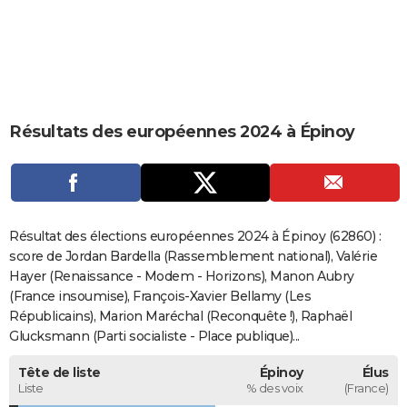
City break
Voyage de noces
Climat
Destinations
Voyage nature
Forum
+
PHOTO
GUIDES D'ACHAT
BONS PLANS
Résultats des européennes 2024 à Épinoy
CARTE DE VOEUX
Carte Bonne année
Carte Pâques
Carte de Noël
Carte Saint-Valentin
Carte d'anniversaire
DICTIONNAIRE
Biographies
Expressions
Dictionnaire
Citations
Proverbes
PROGRAMME TV
Résultat des élections européennes 2024 à Épinoy (62860) :
COPAINS D'AVANT
score de Jordan Bardella (Rassemblement national), Valérie
Hayer (Renaissance - Modem - Horizons), Manon Aubry
Se connecter
Collèges
Universités
Service militaire
S'inscrire
Lycées
Primaires
Entreprises
Avis de recherche
AVIS DE DÉCÈS
(France insoumise), François-Xavier Bellamy (Les
Républicains), Marion Maréchal (Reconquête !), Raphaël
FORUM
Glucksmann (Parti socialiste - Place publique)...
Lifestyle
Sport
Television
Cinema
Bricolage
Culture
Auto
Voyage
Tête de liste
Épinoy
Élus
Liste
% des voix
(France)