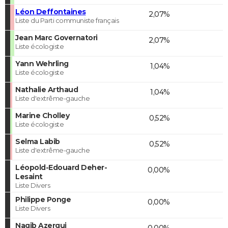
Léon Deffontaines
2,07%
Liste du Parti communiste français
Jean Marc Governatori
2,07%
Liste écologiste
Yann Wehrling
1,04%
Liste écologiste
Nathalie Arthaud
1,04%
Liste d'extrême-gauche
Marine Cholley
0,52%
Liste écologiste
Selma Labib
0,52%
Liste d'extrême-gauche
Léopold-Edouard Deher-
0,00%
Lesaint
Liste Divers
Philippe Ponge
0,00%
Liste Divers
Nagib Azergui
0,00%