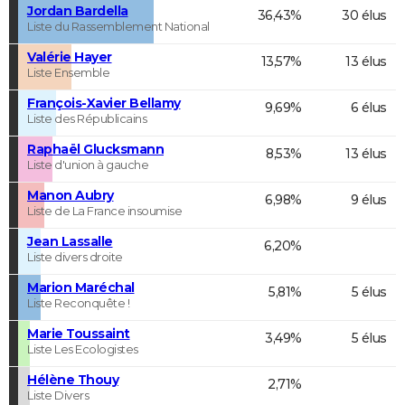
Jordan Bardella
36,43%
30 élus
Liste du Rassemblement National
Valérie Hayer
13,57%
13 élus
Liste Ensemble
François-Xavier Bellamy
9,69%
6 élus
Liste des Républicains
Raphaël Glucksmann
8,53%
13 élus
Liste d'union à gauche
Manon Aubry
6,98%
9 élus
Liste de La France insoumise
Jean Lassalle
6,20%
Liste divers droite
Marion Maréchal
5,81%
5 élus
Liste Reconquête !
Marie Toussaint
3,49%
5 élus
Liste Les Ecologistes
Hélène Thouy
2,71%
Liste Divers