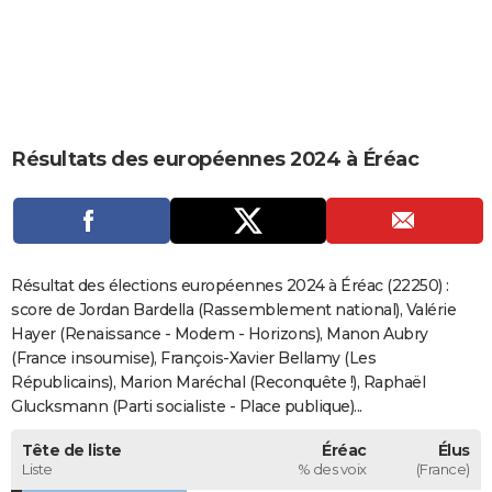
City break
Voyage de noces
Climat
Destinations
Voyage nature
Forum
+
PHOTO
GUIDES D'ACHAT
BONS PLANS
Résultats des européennes 2024 à Éréac
CARTE DE VOEUX
Carte Bonne année
Carte Pâques
Carte de Noël
Carte Saint-Valentin
Carte d'anniversaire
DICTIONNAIRE
Biographies
Expressions
Dictionnaire
Citations
Proverbes
PROGRAMME TV
Résultat des élections européennes 2024 à Éréac (22250) :
COPAINS D'AVANT
score de Jordan Bardella (Rassemblement national), Valérie
Hayer (Renaissance - Modem - Horizons), Manon Aubry
Se connecter
Collèges
Universités
Service militaire
S'inscrire
Lycées
Primaires
Entreprises
Avis de recherche
AVIS DE DÉCÈS
(France insoumise), François-Xavier Bellamy (Les
Républicains), Marion Maréchal (Reconquête !), Raphaël
FORUM
Glucksmann (Parti socialiste - Place publique)...
Lifestyle
Sport
Television
Cinema
Bricolage
Culture
Auto
Voyage
Tête de liste
Éréac
Élus
Liste
% des voix
(France)