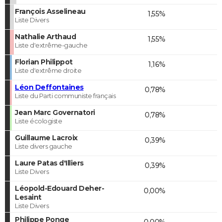
François Asselineau
1,55%
Liste Divers
Nathalie Arthaud
1,55%
Liste d'extrême-gauche
Florian Philippot
1,16%
Liste d'extrême droite
Léon Deffontaines
0,78%
Liste du Parti communiste français
Jean Marc Governatori
0,78%
Liste écologiste
Guillaume Lacroix
0,39%
Liste divers gauche
Laure Patas d'Illiers
0,39%
Liste Divers
Léopold-Edouard Deher-
0,00%
Lesaint
Liste Divers
Philippe Ponge
0,00%