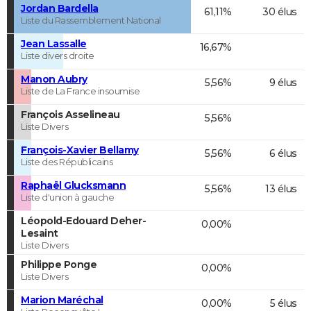
Jordan Bardella
61,11%
30 élus
Liste du Rassemblement National
Jean Lassalle
16,67%
Liste divers droite
Manon Aubry
5,56%
9 élus
Liste de La France insoumise
François Asselineau
5,56%
Liste Divers
François-Xavier Bellamy
5,56%
6 élus
Liste des Républicains
Raphaël Glucksmann
5,56%
13 élus
Liste d'union à gauche
Léopold-Edouard Deher-
0,00%
Lesaint
Liste Divers
Philippe Ponge
0,00%
Liste Divers
Marion Maréchal
0,00%
5 élus