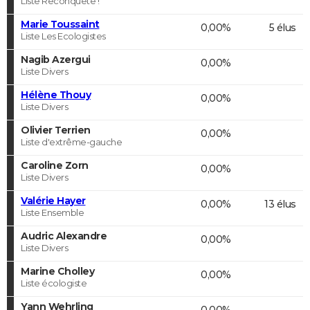
Liste Reconquête !
Marie Toussaint
0,00%
5 élus
Liste Les Ecologistes
Nagib Azergui
0,00%
Liste Divers
Hélène Thouy
0,00%
Liste Divers
Olivier Terrien
0,00%
Liste d'extrême-gauche
Caroline Zorn
0,00%
Liste Divers
Valérie Hayer
0,00%
13 élus
Liste Ensemble
Audric Alexandre
0,00%
Liste Divers
Marine Cholley
0,00%
Liste écologiste
Yann Wehrling
0,00%