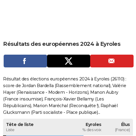
City break
Voyage de noces
Climat
Destinations
Voyage nature
Forum
+
PHOTO
GUIDES D'ACHAT
BONS PLANS
Résultats des européennes 2024 à Eyroles
CARTE DE VOEUX
Carte Bonne année
Carte Pâques
Carte de Noël
Carte Saint-Valentin
Carte d'anniversaire
DICTIONNAIRE
Biographies
Expressions
Dictionnaire
Citations
Proverbes
PROGRAMME TV
Résultat des élections européennes 2024 à Eyroles (26110) :
COPAINS D'AVANT
score de Jordan Bardella (Rassemblement national), Valérie
Hayer (Renaissance - Modem - Horizons), Manon Aubry
Se connecter
Collèges
Universités
Service militaire
S'inscrire
Lycées
Primaires
Entreprises
Avis de recherche
AVIS DE DÉCÈS
(France insoumise), François-Xavier Bellamy (Les
Républicains), Marion Maréchal (Reconquête !), Raphaël
FORUM
Glucksmann (Parti socialiste - Place publique)...
Lifestyle
Sport
Television
Cinema
Bricolage
Culture
Auto
Voyage
Tête de liste
Eyroles
Élus
Liste
% des voix
(France)