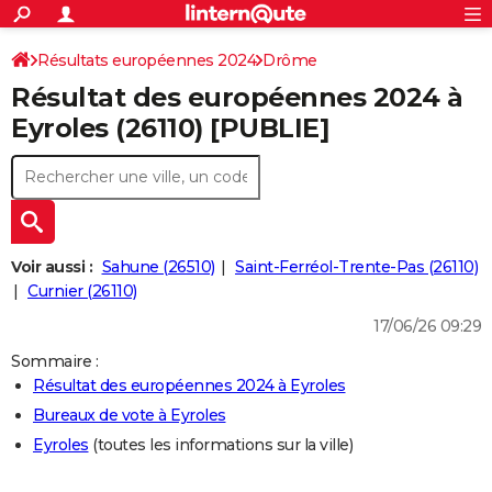
ACTUALITÉS
Connexion
S'inscrire
Résultats européennes 2024
Drôme
Rechercher
Société
Education
Villes
Politique
Faits Divers
Monde
+
SPORT
Résultat des européennes 2024 à
Football
Cyclisme
Forum
Coupe du monde 2026
Tennis
Rugby
CULTURE
Eyroles (26110) [PUBLIE]
TNT
Cinéma
Musique
Programme TV
Streaming
Sorties cinéma
+
FINANCE
Impôts
Immobilier
Banque
Crédit
Retraite
Epargne
Risques naturels par ville
Assurance
AUTO
Réserver un essai
Berlines
Forum auto
Essais
Citadines
SUV
+
HIGH-TECH
Voir aussi :
Sahune (26510)
Saint-Ferréol-Trente-Pas (26110)
Meilleur smartphone
Ordinateurs
Guide high-tech
Mobiles
Internet
Jeux vidéo
+
Curnier (26110)
BRICOLAGE
17/06/26 09:29
Aménagement intérieur
Cuisine
Jardinage
+
Forum
Extérieur
Salle de bains
Rangement
WEEK-END
Sommaire :
Escapades
Expositions
Week-end nature
Guides de France
Patrimoine
Musées
+
LIFESTYLE
Résultat des européennes 2024 à Eyroles
Bureaux de vote à Eyroles
Bien-être
Mode
+
Art de vivre
Loisirs
Modes de vie
SANTE
Eyroles
(toutes les informations sur la ville)
Guide de la santé
Médicaments
+
Alimentation
Maladies
Sommeil
VOYAGE