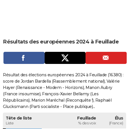
City break
Voyage de noces
Climat
Destinations
Voyage nature
Forum
+
PHOTO
GUIDES D'ACHAT
BONS PLANS
Résultats des européennes 2024 à Feuillade
CARTE DE VOEUX
Carte Bonne année
Carte Pâques
Carte de Noël
Carte Saint-Valentin
Carte d'anniversaire
DICTIONNAIRE
Biographies
Expressions
Dictionnaire
Citations
Proverbes
PROGRAMME TV
Résultat des élections européennes 2024 à Feuillade (16380) :
COPAINS D'AVANT
score de Jordan Bardella (Rassemblement national), Valérie
Hayer (Renaissance - Modem - Horizons), Manon Aubry
Se connecter
Collèges
Universités
Service militaire
S'inscrire
Lycées
Primaires
Entreprises
Avis de recherche
AVIS DE DÉCÈS
(France insoumise), François-Xavier Bellamy (Les
Républicains), Marion Maréchal (Reconquête !), Raphaël
FORUM
Glucksmann (Parti socialiste - Place publique)...
Lifestyle
Sport
Television
Cinema
Bricolage
Culture
Auto
Voyage
Tête de liste
Feuillade
Élus
Liste
% des voix
(France)