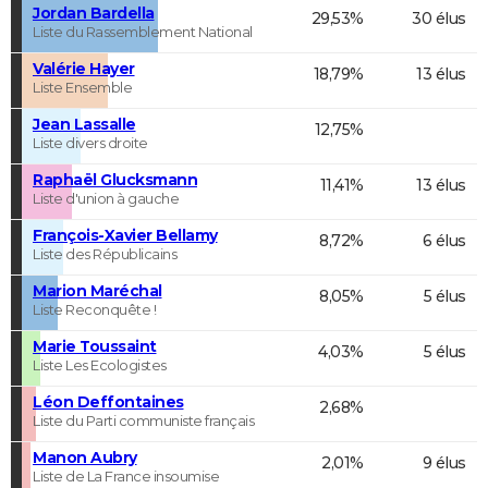
Jordan Bardella
29,53%
30 élus
Liste du Rassemblement National
Valérie Hayer
18,79%
13 élus
Liste Ensemble
Jean Lassalle
12,75%
Liste divers droite
Raphaël Glucksmann
11,41%
13 élus
Liste d'union à gauche
François-Xavier Bellamy
8,72%
6 élus
Liste des Républicains
Marion Maréchal
8,05%
5 élus
Liste Reconquête !
Marie Toussaint
4,03%
5 élus
Liste Les Ecologistes
Léon Deffontaines
2,68%
Liste du Parti communiste français
Manon Aubry
2,01%
9 élus
Liste de La France insoumise