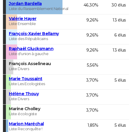
Jordan Bardella
46,30%
30 élus
Liste du Rassemblement National
Valérie Hayer
9,26%
13 élus
Liste Ensemble
François-Xavier Bellamy
9,26%
6 élus
Liste des Républicains
Raphaël Glucksmann
9,26%
13 élus
Liste d'union à gauche
François Asselineau
5,56%
Liste Divers
Marie Toussaint
3,70%
5 élus
Liste Les Ecologistes
Hélène Thouy
3,70%
Liste Divers
Marine Cholley
3,70%
Liste écologiste
Marion Maréchal
1,85%
5 élus
Liste Reconquête !