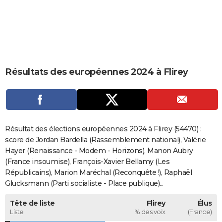
City break
Voyage de noces
Climat
Destinations
Voyage nature
Forum
+
PHOTO
GUIDES D'ACHAT
BONS PLANS
Résultats des européennes 2024 à Flirey
CARTE DE VOEUX
Carte Bonne année
Carte Pâques
Carte de Noël
Carte Saint-Valentin
Carte d'anniversaire
DICTIONNAIRE
Biographies
Expressions
Dictionnaire
Citations
Proverbes
PROGRAMME TV
Résultat des élections européennes 2024 à Flirey (54470) :
COPAINS D'AVANT
score de Jordan Bardella (Rassemblement national), Valérie
Hayer (Renaissance - Modem - Horizons), Manon Aubry
Se connecter
Collèges
Universités
Service militaire
S'inscrire
Lycées
Primaires
Entreprises
Avis de recherche
AVIS DE DÉCÈS
(France insoumise), François-Xavier Bellamy (Les
Républicains), Marion Maréchal (Reconquête !), Raphaël
FORUM
Glucksmann (Parti socialiste - Place publique)...
Lifestyle
Sport
Television
Cinema
Bricolage
Culture
Auto
Voyage
Tête de liste
Flirey
Élus
Liste
% des voix
(France)