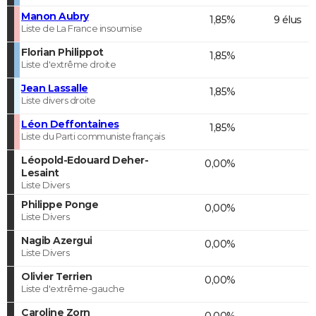
Manon Aubry
1,85%
9 élus
Liste de La France insoumise
Florian Philippot
1,85%
Liste d'extrême droite
Jean Lassalle
1,85%
Liste divers droite
Léon Deffontaines
1,85%
Liste du Parti communiste français
Léopold-Edouard Deher-
0,00%
Lesaint
Liste Divers
Philippe Ponge
0,00%
Liste Divers
Nagib Azergui
0,00%
Liste Divers
Olivier Terrien
0,00%
Liste d'extrême-gauche
Caroline Zorn
0,00%