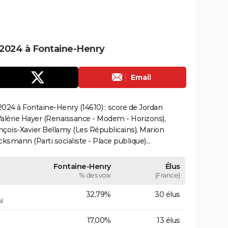
2024 à Fontaine-Henry
Email
024 à Fontaine-Henry (14610) : score de Jordan
alérie Hayer (Renaissance - Modem - Horizons),
çois-Xavier Bellamy (Les Républicains), Marion
smann (Parti socialiste - Place publique)...
Fontaine-Henry
Élus
% des voix
(France)
32,79%
30 élus
l
17,00%
13 élus