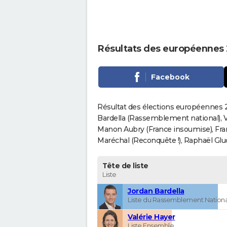
Résultats des européennes 
Facebook
Résultat des élections européennes 2
Bardella (Rassemblement national), V
Manon Aubry (France insoumise), Fran
Maréchal (Reconquête !), Raphaël Gluck
Tête de liste
Liste
Jordan Bardella
Liste du Rassemblement Nationa
Valérie Hayer
Liste Ensemble