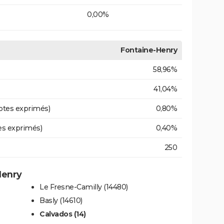
0,00%
Fontaine-Henry
58,96%
41,04%
otes exprimés)
0,80%
es exprimés)
0,40%
250
Henry
Le Fresne-Camilly (14480)
Basly (14610)
Calvados (14)