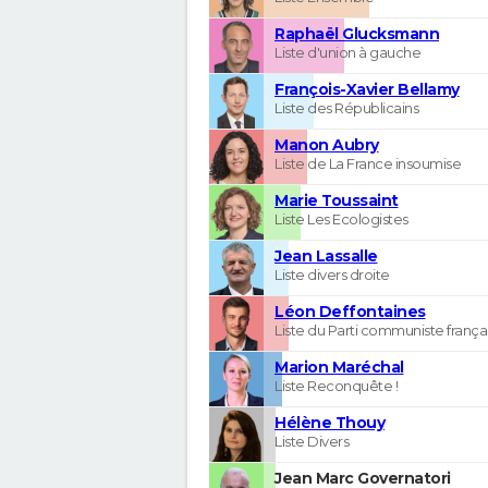
Raphaël Glucksmann
Liste d'union à gauche
François-Xavier Bellamy
Liste des Républicains
Manon Aubry
Liste de La France insoumise
Marie Toussaint
Liste Les Ecologistes
Jean Lassalle
Liste divers droite
Léon Deffontaines
Liste du Parti communiste frança
Marion Maréchal
Liste Reconquête !
Hélène Thouy
Liste Divers
Jean Marc Governatori