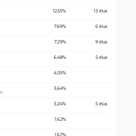
12,55%
13 élus
7,69%
6 élus
7,29%
9 élus
6,48%
5 élus
4,05%
3,64%
is
3,24%
5 élus
1,62%
1,62%