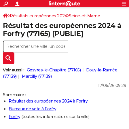
ACTUALITÉS
Connexion
S'inscrire
Résultats européennes 2024
Seine-et-Marne
Rechercher
Société
Education
Villes
Politique
Faits Divers
Monde
+
SPORT
Résultat des européennes 2024 à
Football
Cyclisme
Forum
Coupe du monde 2026
Tennis
Rugby
CULTURE
Forfry (77165) [PUBLIE]
TNT
Cinéma
Musique
Programme TV
Streaming
Sorties cinéma
+
FINANCE
Impôts
Immobilier
Banque
Crédit
Retraite
Epargne
Risques naturels par ville
Assurance
AUTO
Réserver un essai
Berlines
Forum auto
Essais
Citadines
SUV
+
HIGH-TECH
Voir aussi :
Gesvres-le-Chapitre (77165)
Douy-la-Ramée
Meilleur smartphone
Ordinateurs
Guide high-tech
Mobiles
Internet
Jeux vidéo
+
(77139)
Marcilly (77139)
BRICOLAGE
17/06/26 09:29
Aménagement intérieur
Cuisine
Jardinage
+
Forum
Extérieur
Salle de bains
Rangement
WEEK-END
Sommaire :
Escapades
Expositions
Week-end nature
Guides de France
Patrimoine
Musées
+
LIFESTYLE
Résultat des européennes 2024 à Forfry
Bureaux de vote à Forfry
Bien-être
Mode
+
Art de vivre
Loisirs
Modes de vie
SANTE
Forfry
(toutes les informations sur la ville)
Guide de la santé
Médicaments
+
Alimentation
Maladies
Sommeil
VOYAGE