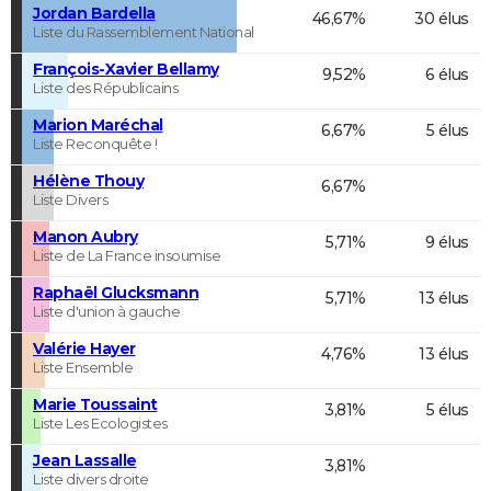
Jordan Bardella
46,67%
30 élus
Liste du Rassemblement National
François-Xavier Bellamy
9,52%
6 élus
Liste des Républicains
Marion Maréchal
6,67%
5 élus
Liste Reconquête !
Hélène Thouy
6,67%
Liste Divers
Manon Aubry
5,71%
9 élus
Liste de La France insoumise
Raphaël Glucksmann
5,71%
13 élus
Liste d'union à gauche
Valérie Hayer
4,76%
13 élus
Liste Ensemble
Marie Toussaint
3,81%
5 élus
Liste Les Ecologistes
Jean Lassalle
3,81%
Liste divers droite