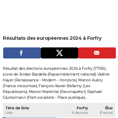
City break
Voyage de noces
Climat
Destinations
Voyage nature
Forum
+
PHOTO
GUIDES D'ACHAT
BONS PLANS
Résultats des européennes 2024 à Forfry
CARTE DE VOEUX
Carte Bonne année
Carte Pâques
Carte de Noël
Carte Saint-Valentin
Carte d'anniversaire
DICTIONNAIRE
Biographies
Expressions
Dictionnaire
Citations
Proverbes
PROGRAMME TV
Résultat des élections européennes 2024 à Forfry (77165) :
COPAINS D'AVANT
score de Jordan Bardella (Rassemblement national), Valérie
Hayer (Renaissance - Modem - Horizons), Manon Aubry
Se connecter
Collèges
Universités
Service militaire
S'inscrire
Lycées
Primaires
Entreprises
Avis de recherche
AVIS DE DÉCÈS
(France insoumise), François-Xavier Bellamy (Les
Républicains), Marion Maréchal (Reconquête !), Raphaël
FORUM
Glucksmann (Parti socialiste - Place publique)...
Lifestyle
Sport
Television
Cinema
Bricolage
Culture
Auto
Voyage
Tête de liste
Forfry
Élus
Liste
% des voix
(France)