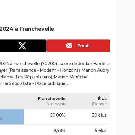
2024 à Franchevelle
Email
024 à Franchevelle (70200) : score de Jordan Bardella
ayer (Renaissance - Modem - Horizons), Manon Aubry
Bellamy (Les Républicains), Marion Maréchal
rti socialiste - Place publique)...
Franchevelle
Élus
% des voix
(France)
50,00%
30 élus
l
9,48%
5 élus