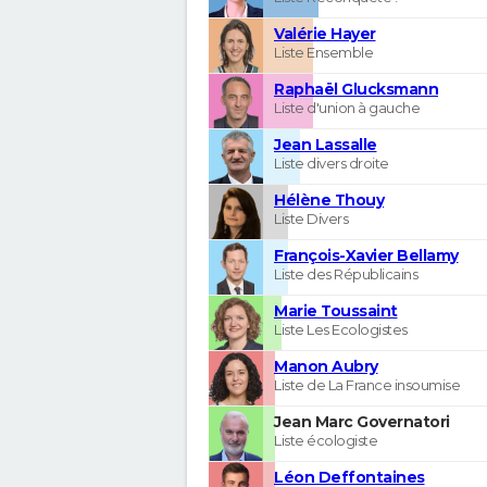
Valérie Hayer
Liste Ensemble
Raphaël Glucksmann
Liste d'union à gauche
Jean Lassalle
Liste divers droite
Hélène Thouy
Liste Divers
François-Xavier Bellamy
Liste des Républicains
Marie Toussaint
Liste Les Ecologistes
Manon Aubry
Liste de La France insoumise
Jean Marc Governatori
Liste écologiste
Léon Deffontaines