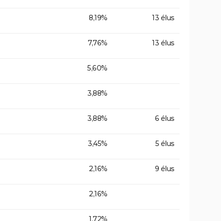
8,19%
13 élus
7,76%
13 élus
5,60%
3,88%
3,88%
6 élus
3,45%
5 élus
2,16%
9 élus
2,16%
1,72%