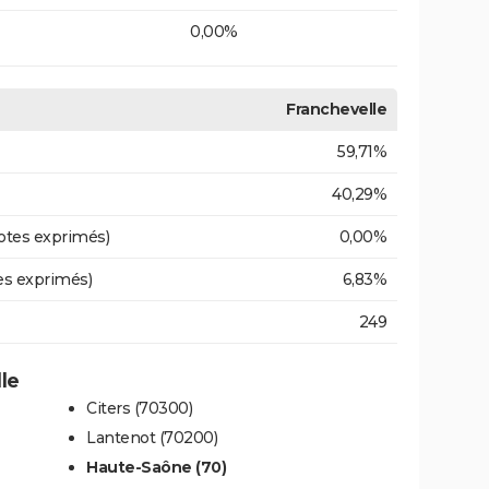
0,00%
Franchevelle
59,71%
40,29%
otes exprimés)
0,00%
es exprimés)
6,83%
249
le
Citers (70300)
Lantenot (70200)
Haute-Saône (70)