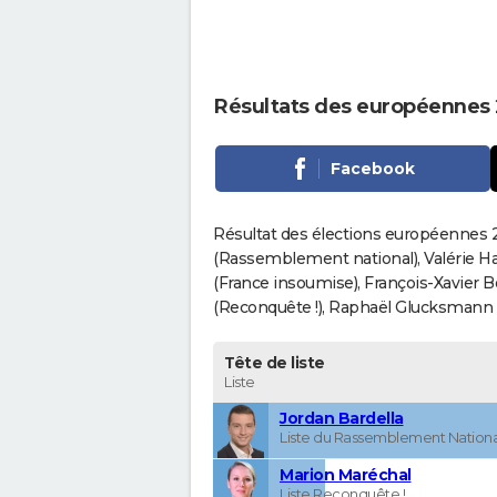
Résultats des européennes 
Facebook
Résultat des élections européennes 2
(Rassemblement national), Valérie H
(France insoumise), François-Xavier 
(Reconquête !), Raphaël Glucksmann (Pa
Tête de liste
Liste
Jordan Bardella
Liste du Rassemblement Nationa
Marion Maréchal
Liste Reconquête !